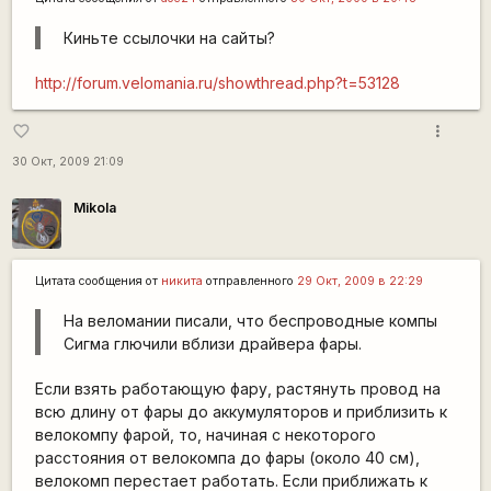
Киньте ссылочки на сайты?
http://forum.velomania.ru/showthread.php?t=53128
more_vert
favorite_border
30 Окт, 2009 21:09
Mikola
Цитата сообщения от
никита
отправленного
29 Окт, 2009 в 22:29
На веломании писали, что беспроводные компы
Сигма глючили вблизи драйвера фары.
Если взять работающую фару, растянуть провод на
всю длину от фары до аккумуляторов и приблизить к
велокомпу фарой, то, начиная с некоторого
расстояния от велокомпа до фары (около 40 см),
велокомп перестает работать. Если приближать к