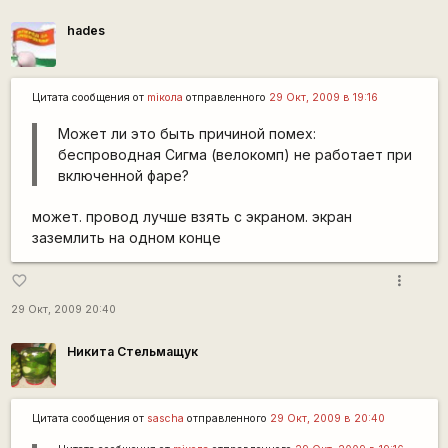
hades
Цитата сообщения от
miкола
отправленного
29 Окт, 2009 в 19:16
Может ли это быть причиной помех:
беспроводная Сигма (велокомп) не работает при
включенной фаре?
может. провод лучше взять с экраном. экран
заземлить на одном конце
more_vert
favorite_border
29 Окт, 2009 20:40
Никита Стельмащук
Цитата сообщения от
sascha
отправленного
29 Окт, 2009 в 20:40