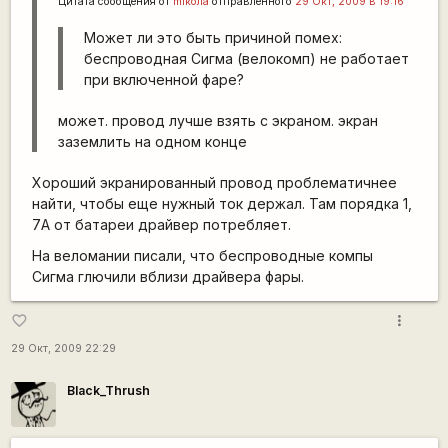
Цитата сообщения от
miкола
отправленного
29 Окт, 2009 в 19:16
Может ли это быть причиной помех:
беспроводная Сигма (велокомп) не работает
при включенной фаре?
может. провод лучше взять с экраном. экран
заземлить на одном конце
Хороший экранированный провод проблематичнее
найти, чтобы еще нужный ток держал. Там порядка 1,
7А от батареи драйвер потребляет.
На веломании писали, что беспроводные компы
Сигма глючили вблизи драйвера фары.
more_vert
favorite_border
29 Окт, 2009 22:29
Black_Thrush