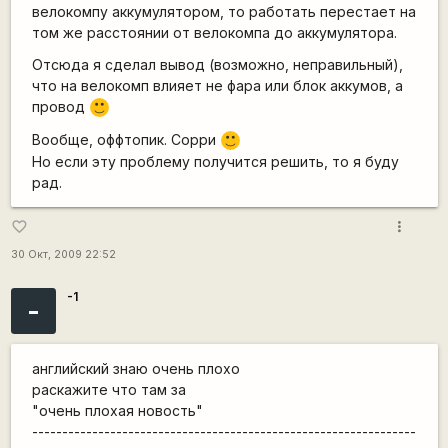
велокомпу аккумулятором, то работать перестает на
том же расстоянии от велокомпа до аккумулятора.
Отсюда я сделал вывод (возможно, неправильный),
что на велокомп влияет не фара или блок аккумов, а
провод
:)
Вообще, оффтопик. Сорри
:)
Но если эту проблему получится решить, то я буду
рад.
more_vert
favorite_border
30 Окт, 2009 22:52
-1
-
английский знаю очень плохо
раскажите что там за
"очень плохая новость"
----------------------------------------------------------------