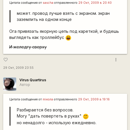
Цитата сообщения от
sascha
отправленного
29 Окт, 2009 в 20:40
может. провод лучше взять с экраном. экран
заземлить на одном конце
Ога привязать якорную цепь под кареткой, и будешь
выглядеть как троллейбус
|-))
И желедгу сверху
more_vert
favorite_border
29 Окт, 2009 23:55
Virus Quartirus
Автор
Цитата сообщения от
miкола
отправленного
29 Окт, 2009 в 19:16
Разбирается без вопросов.
Могу "дать повертеть в руках"
:)
но ненадолго - использую ежедневно.