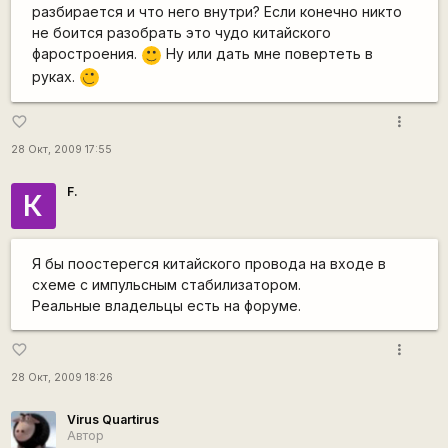
разбирается и что него внутри? Если конечно никто
не боится разобрать это чудо китайского
фаростроения.
Ну или дать мне повертеть в
:)
руках.
;)
more_vert
favorite_border
28 Окт, 2009 17:55
F.
К
Я бы поостерегся китайского провода на входе в
схеме с импульсным стабилизатором.
Реальные владельцы есть на форуме.
more_vert
favorite_border
28 Окт, 2009 18:26
Virus Quartirus
Автор