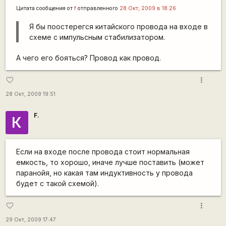
Цитата сообщения от
f
отправленного
28 Окт, 2009 в 18:26
Я бы поостерегся китайского провода на входе в
схеме с импульсным стабилизатором.
А чего его бояться? Провод как провод.
more_vert
favorite_border
28 Окт, 2009 19:51
F.
К
Если на входе после провода стоит нормальная
емкость, то хорошо, иначе лучше поставить (может
паранойя, но какая там индуктивность у провода
будет с такой схемой).
more_vert
favorite_border
29 Окт, 2009 17:47