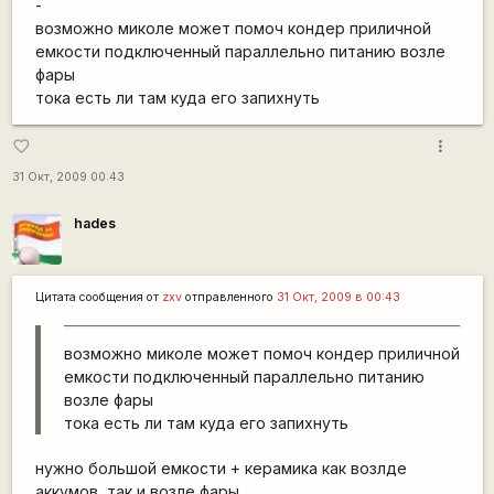
-
возможно миколе может помоч кондер приличной
емкости подключенный параллельно питанию возле
фары
тока есть ли там куда его запихнуть
more_vert
favorite_border
31 Окт, 2009 00:43
hades
Цитата сообщения от
zxv
отправленного
31 Окт, 2009 в 00:43
возможно миколе может помоч кондер приличной
емкости подключенный параллельно питанию
возле фары
тока есть ли там куда его запихнуть
нужно большой емкости + керамика как возлде
аккумов, так и возле фары