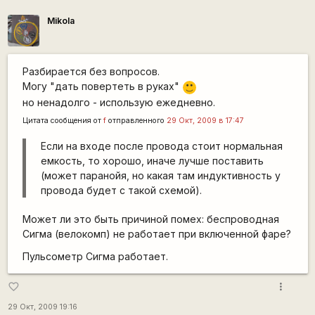
Mikola
Разбирается без вопросов.
Могу "дать повертеть в руках"
:)
но ненадолго - использую ежедневно.
Цитата сообщения от
f
отправленного
29 Окт, 2009 в 17:47
Если на входе после провода стоит нормальная
емкость, то хорошо, иначе лучше поставить
(может паранойя, но какая там индуктивность у
провода будет с такой схемой).
Может ли это быть причиной помех: беспроводная
Сигма (велокомп) не работает при включенной фаре?
Пульсометр Сигма работает.
more_vert
favorite_border
29 Окт, 2009 19:16