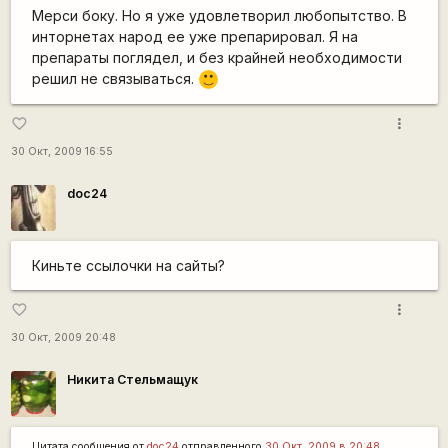
Мерси боку. Но я уже удовлетворил любопытство. В
инторнетах народ ее уже препарировал. Я на
препараты поглядел, и без крайней необходимости
решил не связываться.
:)
more_vert
favorite_border
30 Окт, 2009 16:55
doc24
Киньте ссылочки на сайты?
more_vert
favorite_border
30 Окт, 2009 20:48
Никита Стельмащук
Цитата сообщения от
doc24
отправленного
30 Окт, 2009 в 20:48