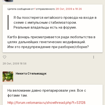
Цитата сообщения от
f
отправленного
28 Окт, 2009 в 18:26
Я бы поостерегся китайского провода на входе в
схеме с импульсным стабилизатором.
Реальные владельцы есть на форуме.
Кагбэ фонарь присматривается ради любопытства в
целях дальнейших генетических модификаций.
Или это предупреждение при разборке/сборке?
more_vert
favorite_border
28 Окт, 2009 18:56
Никита Стельмащук
На веломании давно препарировали уже. Все с
фотами там.
http://forum.velomania.ru/showthread.php?t=53128