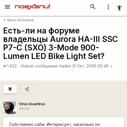
menu
search
more_vert
accessibility_new
Вело-болталка
arrow_back
Есть-ли на форуме
владельцы Aurora HA-III SSC
P7-C (SXO) 3-Mode 900-
Lumen LED Bike Light Set?
1 622
Новое сообщение:
hades
31 Окт, 2009 00:48
visibility
arrow_downward
notifications_active
share
Virus Quartirus
Автор
Собственно сабж. Интересует, насколько он