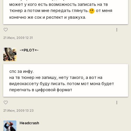
может у кого есть возможность записать на тв
тюнер а потом мне передать глянуть.
от меня
???
конечно же сок и респект и уважуха.
more_vert
favorite_border
21 Июн, 2009 12:31
-=PILOT=-
спс за инфу.
на тв тюнер не запишу, нету такого, а вот на
видеокассету буду писать. потом мот мона будет
перегнать в цифровой формат
more_vert
favorite_border
21 Июн, 2009 13:23
Headcrash