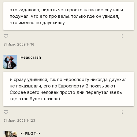
это кидалово, видать чел просто название спутал и
подумал, что ето про велы. только где он увидел,
что именно по даунхиллу
more_vert
favorite_border
21 Июн, 2009 14:16
Headcrash
Я сразу удивился, т.к. по Евроспорту никогда даунхил
не показывали, его по Евроспорту-2 показывают.
Скорее всего человек просто дни перепутал (ведь
где этап будет назвал).
more_vert
favorite_border
21 Июн, 2009 14:23
-=PILOT=-