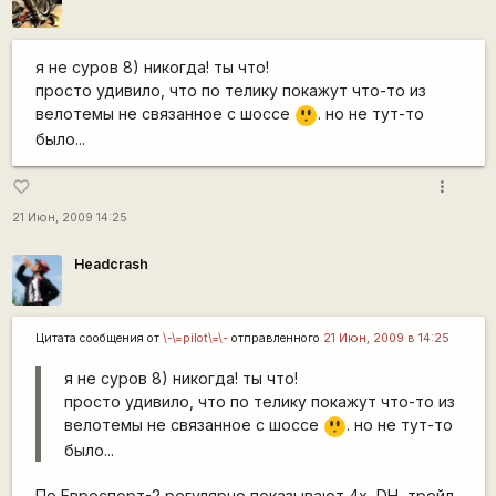
я не суров 8) никогда! ты что!
просто удивило, что по телику покажут что-то из
велотемы не связанное с шоссе
. но не тут-то
:o
было...
more_vert
favorite_border
21 Июн, 2009 14:25
Headcrash
Цитата сообщения от
\-\=pilot\=\-
отправленного
21 Июн, 2009 в 14:25
я не суров 8) никогда! ты что!
просто удивило, что по телику покажут что-то из
велотемы не связанное с шоссе
. но не тут-то
:o
было...
По Евроспорт-2 регулярно показывают 4x, DH, трейл,