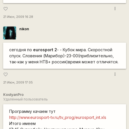
more_vert
favorite_border
21 Июн, 2009 16:28
nikon
сегодня по
eurosport 2
- - Кубок мира. Скоростной
спуск. Словения (Марибор)-23-00(приблизительно,
так-как у меня НТВ+ россия)время может отличятся.
more_vert
favorite_border
21 Июн, 2009 17:05
KostyanPro
Удалённый пользователь
Программу качаем тут
http://www.eurosport-tv.ru/tv_prog/eurosport_int.xls
Итого имеем