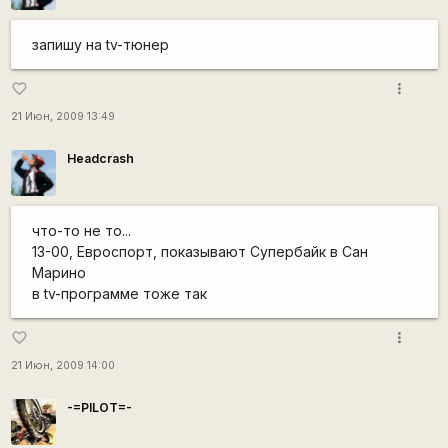
запишу на tv-тюнер
more_vert
favorite_border
21 Июн, 2009 13:49
Headcrash
что-то не то...
13-00, Евроспорт, показывают Супербайк в Сан
Марино
в tv-программе тоже так
more_vert
favorite_border
21 Июн, 2009 14:00
-=PILOT=-