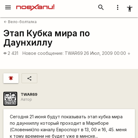
menu
search
more_vert
accessibility_new
Вело-болталка
arrow_back
Этап Кубка мира по
Даунхиллу
2 431
Новое сообщение:
TWAR69
26 Июл, 2009 00:00
visibility
arrow_downward
notifications_active
share
TWAR69
Автор
Сегодня 21 июня будут показывать этап кубка мира
по даунхиллу который проходит в Мариборе
(Словения)по каналу Евроспорт в 13, 00 и 16, 45. меня
к тому времени не будет уже в минске...