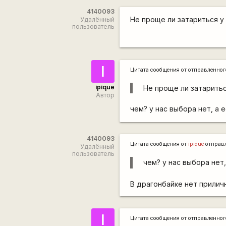
4140093
Не проще ли затариться у
Удалённый
пользователь
I
Цитата сообщения от
отправленно
ipique
Не проще ли затаритьс
Автор
чем? у нас выбора нет, а 
4140093
Цитата сообщения от
ipique
отправ
Удалённый
пользователь
чем? у нас выбора нет,
В драгонбайке нет прилич
I
Цитата сообщения от
отправленно