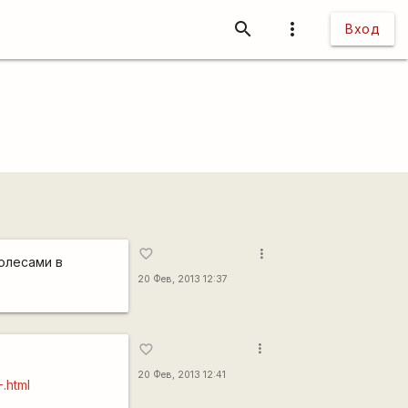
search
more_vert
Вход
more_vert
favorite_border
олесами в
20 Фев, 2013 12:37
more_vert
favorite_border
20 Фев, 2013 12:41
.html