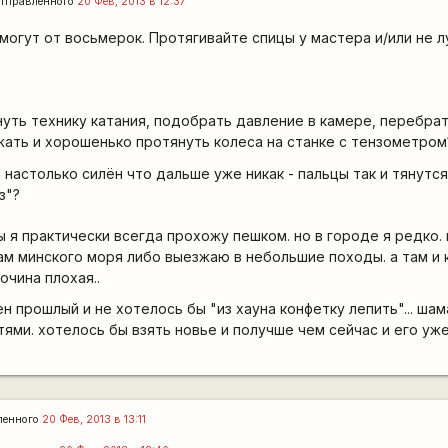
тправленного
20 Фев, 2013 в 12:37
могут от восьмерок. Протягивайте спицы у мастера и/или не 
уть технику катания, подобрать давление в камере, перебрат
жать и хорошенько протянуть колеса на станке с тензометром
 настолько силён что дальше уже никак - пальцы так и тянутся
з"?
ы я практически всегда прохожу пешком. но в городе я редко.
ам минского моря либо выезжаю в небольшие походы. а там и 
очина плохая..
 прошлый и не хотелось бы "из хауна конфетку лепить"... шам
ями. хотелось бы взять новье и получше чем сейчас и его уж
ленного
20 Фев, 2013 в 13:11