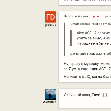
ГD
Цитата сообщения от
ipique
отправ
Цитата сообщения от
вв
отпра
glebrus
Alex ACE-17 плохие
убить за зиму, и не
На заднее я бы не 
речь идет как раз чтоб
Ну, сразу в мусорку, может
за 7 уе. А еще один ACE-
Напишите в ЛС, когда буд
Отличный план, Глеб ))))
Alex007