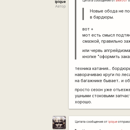
Цитата сообщения от
alex007
о
ipique
Автор
Новые обода не по
в бардюры.
вот +
мот есть смысл подтян
смазкой, правильно за
или червь апгрейдизма
кнопке "оформить зака
техника катания... бордюр
наворачиваю круги по лес
на багажнике бывает.. и об
просто сезон уже отъезжен
ушными стоковыми запчаст
хорошо.
Цитата сообщения от
ipique
отправ