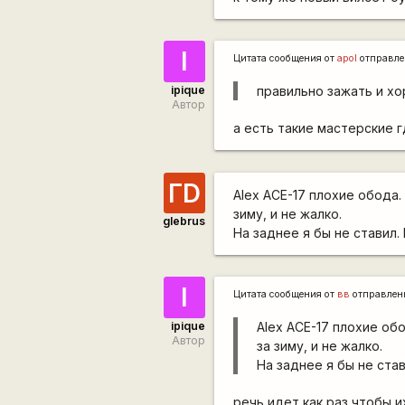
I
Цитата сообщения от
apol
отправл
ipique
правильно зажать и хо
Автор
а есть такие мастерские 
ГD
Alex ACE-17 плохие обода.
зиму, и не жалко.
glebrus
На заднее я бы не ставил.
I
Цитата сообщения от
вв
отправлен
ipique
Alex ACE-17 плохие об
Автор
за зиму, и не жалко.
На заднее я бы не ста
речь идет как раз чтобы и