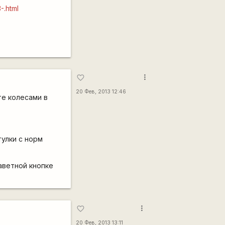
-.html
more_vert
favorite_border
20 Фев, 2013 12:46
те колесами в
тулки с норм
заветной кнопке
more_vert
favorite_border
20 Фев, 2013 13:11