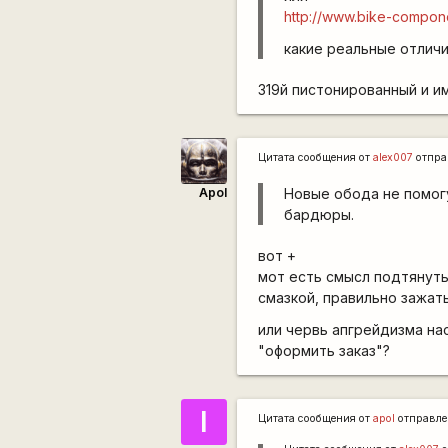
http://www.bike-compon
какие реальные отлич
319й пистонированный и и
Цитата сообщения от
alex007
отпра
Apol
Новые обода не помогу
бардюры.
вот +
мот есть смысл подтянуть
смазкой, правильно зажат
или червь апгрейдизма нас
"оформить заказ"?
I
Цитата сообщения от
apol
отправл