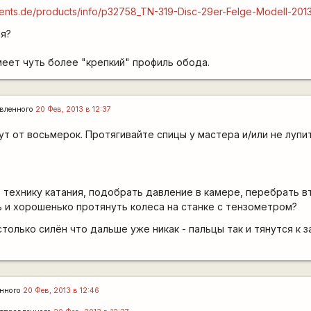
ents.de/products/info/p32758_TN-319-Disc-29er-Felge-Modell-2013
ия?
меет чуть более "крепкий" профиль обода.
вленного
20 Фев, 2013 в 12:37
т от восьмерок. Протягивайте спицы у мастера и/или не лупи
 технику катания, подобрать давление в камере, перебрать в
ь и хорошенько протянуть колеса на станке с тензометром?
только силён что дальше уже никак - пальцы так и тянутся к 
енного
20 Фев, 2013 в 12:46