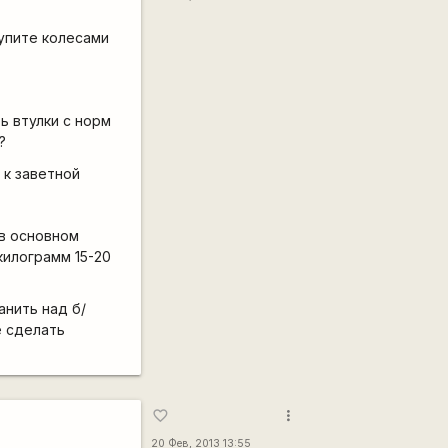
лупите колесами
ь втулки с норм
?
 к заветной
 в основном
килограмм 15-20
анить над б/
е сделать
more_vert
favorite_border
20 Фев, 2013 13:55