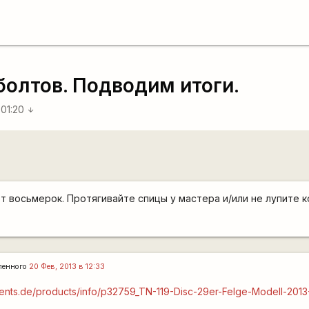
болтов. Подводим итоги.
 01:20
arrow_downward
т восьмерок. Протягивайте спицы у мастера и/или не лупите к
ленного
20 Фев, 2013 в 12:33
nts.de/products/info/p32759_TN-119-Disc-29er-Felge-Modell-2013-