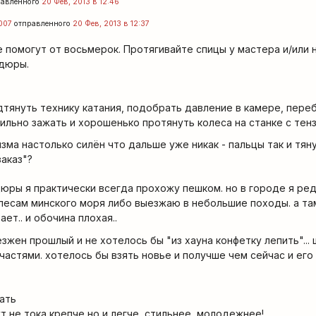
авленного
20 Фев, 2013 в 12:46
x007
отправленного
20 Фев, 2013 в 12:37
 помогут от восьмерок. Протягивайте спицы у мастера и/или 
рдюры.
дтянуть технику катания, подобрать давление в камере, переб
вильно зажать и хорошенько протянуть колеса на станке с те
зма настолько силён что дальше уже никак - пальцы так и тян
заказ"?
рдюры я практически всегда прохожу пешком. но в городе я ред
лесам минского моря либо выезжаю в небольшие походы. а та
ает.. и обочина плохая..
зжен прошлый и не хотелось бы "из хауна конфетку лепить"... 
астями. хотелось бы взять новье и получше чем сейчас и его
лать
т не тока крепче но и легче, стильнее, молодежнее!