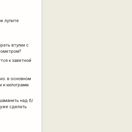
не лупите
рать втулки с
нзометром?
утся к заветной
ко. в основном
м и килограмм
шаманить над б/
 уже сделать