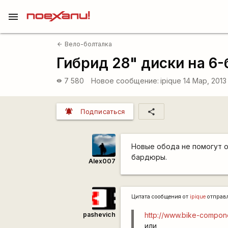
menu
Вело-болталка
arrow_back
Гибрид 28" диски на 6-
7 580
Новое сообщение:
ipique
14 Мар, 2013
visibility
notifications_active
share
Подписаться
Новые обода не помогут о
бардюры.
Alex007
Цитата сообщения от
ipique
отправ
pashevich
http://www.bike-compone
или