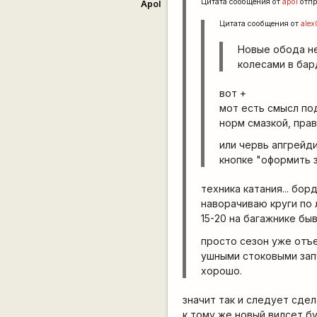
Цитата сообщения от
apol
отпр
Apol
Цитата сообщения от
ale
Новые обода не
колесами в ба
вот +
мот есть смысл по
норм смазкой, пра
или червь апгрейди
кнопке "оформить 
техника катания... бо
наворачиваю круги по 
15-20 на багажнике быв
просто сезон уже отъе
ушными стоковыми запч
хорошо.
значит так и следует сде
к тому же новый вилсет бу