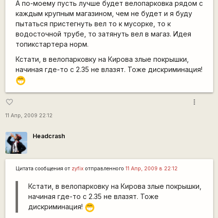
А по-моему пусть лучше будет велопарковка рядом с
каждым крупным магазином, чем не будет и я буду
пытаться пристегнуть вел то к мусорке, то к
водосточной трубе, то затянуть вел в магаз. Идея
топикстартера норм.
Кстати, в велопарковку на Кирова злые покрышки,
начиная где-то с 2.35 не влазят. Тоже дискриминация!
;D
more_vert
favorite_border
11 Апр, 2009 22:12
Headcrash
Цитата сообщения от
zyfix
отправленного
11 Апр, 2009 в 22:12
Кстати, в велопарковку на Кирова злые покрышки,
начиная где-то с 2.35 не влазят. Тоже
дискриминация!
;D