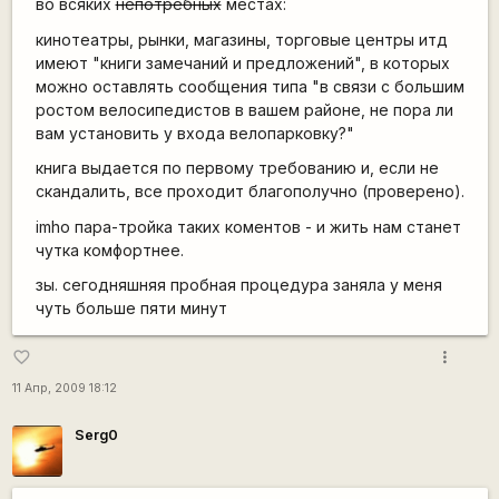
во всяких
непотребных
местах:
кинотеатры, рынки, магазины, торговые центры итд
имеют "книги замечаний и предложений", в которых
можно оставлять сообщения типа "в связи с большим
ростом велосипедистов в вашем районе, не пора ли
вам установить у входа велопарковку?"
книга выдается по первому требованию и, если не
скандалить, все проходит благополучно (проверено).
imho пара-тройка таких коментов - и жить нам станет
чутка комфортнее.
зы. сегодняшняя пробная процедура заняла у меня
чуть больше пяти минут
more_vert
favorite_border
11 Апр, 2009 18:12
Serg0