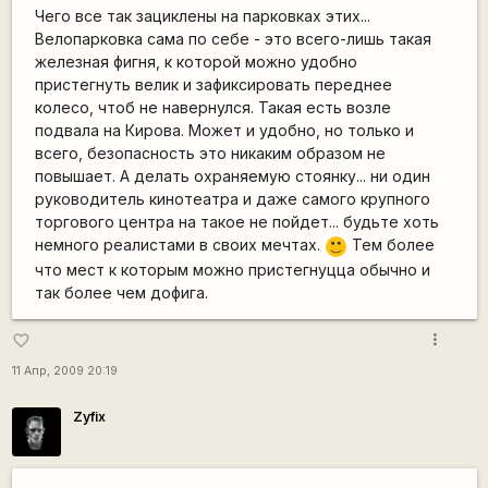
Чего все так зациклены на парковках этих...
Велопарковка сама по себе - это всего-лишь такая
железная фигня, к которой можно удобно
пристегнуть велик и зафиксировать переднее
колесо, чтоб не навернулся. Такая есть возле
подвала на Кирова. Может и удобно, но только и
всего, безопасность это никаким образом не
повышает. А делать охраняемую стоянку... ни один
руководитель кинотеатра и даже самого крупного
торгового центра на такое не пойдет... будьте хоть
немного реалистами в своих мечтах.
Тем более
:)
что мест к которым можно пристегнуцца обычно и
так более чем дофига.
more_vert
favorite_border
11 Апр, 2009 20:19
Zyfix