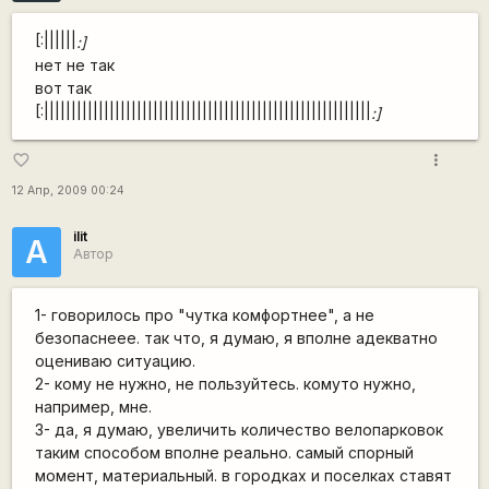
[:||||||
:]
нет не так
вот так
[:||||||||||||||||||||||||||||||||||||||||||||||||||||||||||||
:]
more_vert
favorite_border
12 Апр, 2009 00:24
ilit
А
Автор
1- говорилось про "чутка комфортнее", а не
безопаснеее. так что, я думаю, я вполне адекватно
оцениваю ситуацию.
2- кому не нужно, не пользуйтесь. комуто нужно,
например, мне.
3- да, я думаю, увеличить количество велопарковок
таким способом вполне реально. самый спорный
момент, материальный. в городках и поселках ставят