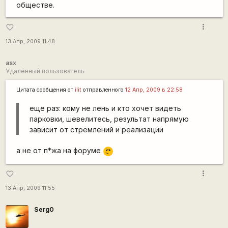
обществе.
more_vert
favorite_border
13 Апр, 2009 11:48
asx
Удалённый пользователь
Цитата сообщения от
ilit
отправленного
12 Апр, 2009 в 22:58
еще раз: кому не лень и кто хочет видеть
парковки, шевелитесь, результат напрямую
зависит от стремлений и реализации
\m
а не от п*жа на форуме
/
more_vert
favorite_border
13 Апр, 2009 11:55
Serg0