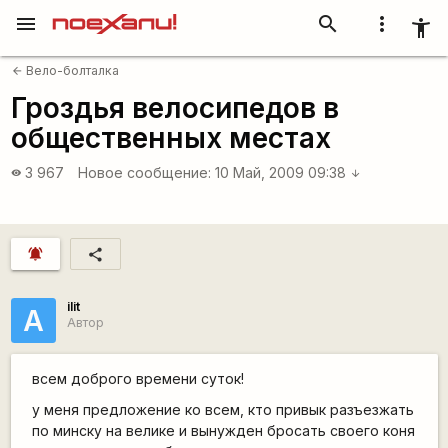
menu
search
more_vert
accessibility_new
Вело-болталка
arrow_back
Гроздья велосипедов в
общественных местах
3 967
Новое сообщение:
10 Май, 2009 09:38
visibility
arrow_downward
notifications_active
share
ilit
А
Автор
всем доброго времени суток!
у меня предложение ко всем, кто привык разъезжать
по минску на велике и вынужден бросать своего коня