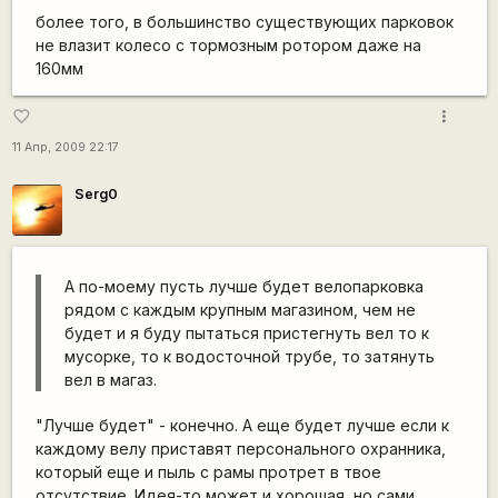
более того, в большинство существующих парковок
не влазит колесо с тормозным ротором даже на
160мм
more_vert
favorite_border
11 Апр, 2009 22:17
Serg0
А по-моему пусть лучше будет велопарковка
рядом с каждым крупным магазином, чем не
будет и я буду пытаться пристегнуть вел то к
мусорке, то к водосточной трубе, то затянуть
вел в магаз.
"Лучше будет" - конечно. А еще будет лучше если к
каждому велу приставят персонального охранника,
который еще и пыль с рамы протрет в твое
отсутствие. Идея-то может и хорошая, но сами