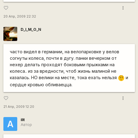
more_vert
favorite_border
20 Апр, 2009 22:32
D_I_M_O_N
часто видел в германии, на велопарковке у велов
согнуты колеса, почти в дугу. панки вечерком от
нехер делать проходят боковыми прыжками на
колеса.. из за вредности, чтоб жизнь малиной не
казалась. НО велики на месте, тока ехать нельзя
и
:-/
сердце кровью обливаецца.
more_vert
favorite_border
21 Апр, 2009 12:20
ilit
А
Автор