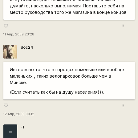
думайте, насколько выполнимая. Поставьте себя на
место руководства того же магазина в конце концов.
more_vert
favorite_border
11 Апр, 2009 23:28
doc24
Интересно то, что в городах поменьше или вообще
маленьких , таких велопарковок больше чем в
Минске.
(Если считать как бы на душу населения))).
more_vert
favorite_border
12 Апр, 2009 00:12
-1
-