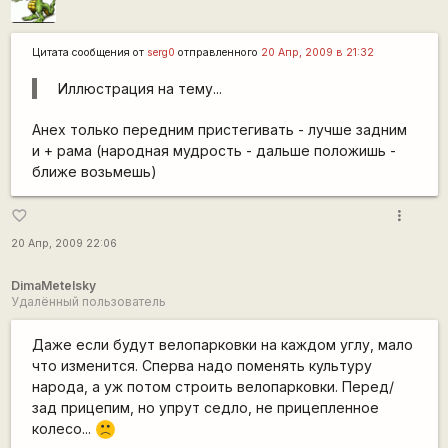
Цитата сообщения от
serg0
отправленного
20 Апр, 2009 в 21:32
Иллюстрация на тему...
Анех только передним пристегивать - лучше задним
и + рама (народная мудрость - дальше положишь -
ближе возьмешь)
more_vert
favorite_border
20 Апр, 2009 22:06
DimaMetelsky
Удалённый пользователь
Даже если будут велопарковки на каждом углу, мало
что изменится. Сперва надо поменять культуру
народа, а уж потом строить велопарковки. Перед/
зад прицепим, но упрут седло, не прицепленное
колесо...
:(