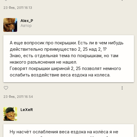
23 Фев, 2011 16:13
Alex_P
Автор
А еще вопросик про покрышки. Есть ли в чем нибудь
действительно преимущество 2, 25 над 2, 1?
Знаю, есть отдельная тема по покрышкам, но там
нкакого разъяснения не нашел.
Говорят покрышки шириной 2, 25 позволят немного
ослабить воздействие веса ездока на колеса.
more_vert
favorite_border
23 Фев, 2011 16:54
LeXeR
Ну насчёт ослабления веса ездока на колёса я не