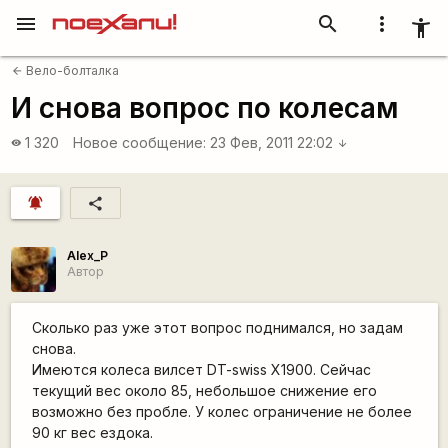
menu
search
more_vert
accessibility_new
Вело-болталка
arrow_back
И снова вопрос по колесам
1 320
Новое сообщение:
23 Фев, 2011 22:02
visibility
arrow_downward
notifications_active
share
Alex_P
Автор
Сколько раз уже этот вопрос поднимался, но задам
снова.
Имеются колеса вилсет DT-swiss X1900. Сейчас
текущий вес около 85, небольшое снижение его
возможно без пробле. У колес ограничение не более
90 кг вес ездока.