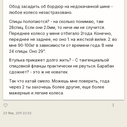
Обод засадить об бордюр на недокачанной шине -
любое колесо незастраховано.
Спицы полопаются? - на сколько понимаю, там
28спиц. Если они 2.0мм, то ниче им не случится.
Переднее колесо у меня отбегало 2года. Конечно,
переднее не заднее, но оно 1. на жесткой вилке. 2. во
мне 90-100кг в зависимости от времени года. В нем
24 спицы. Оно 29".
Втулька прикажет долго жить? - С тангенциальой
спицовкой фланцы практически не рвуться. Барабан
сдожнет? - это ж не новатек.
Так что катай смело. Можешь мне поверить, года
через 2 ты захочешь более другие, еще более
мажерные и легкие колеса.
more_vert
favorite_border
23 Фев, 2011 22:02