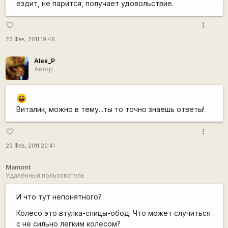
ездит, не парится, получает удовольствие.
more_vert
favorite_border
23 Фев, 2011 19:46
Alex_P
Автор
|-))
Виталик, можно в тему...ты то точно знаешь ответы!
more_vert
favorite_border
23 Фев, 2011 20:41
Mamont
Удалённый пользователь
И что тут непонятного?
Колесо это втулка-спицы-обод. Что может случиться
с не сильно легким колесом?