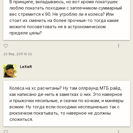
В принципе, вкладываюсь, но вот кроме покатушек
люблю покатать походики с заплечником-суммарный
вес стремится к 90. Не угроблю ли я колеса? Или
стоит их сменить на более прочные-то тогда какие
можите посоветовать не в астрономическом
пределе цены?
more_vert
favorite_border
23 Фев, 2011 16:02
LeXeR
Колёса на xc расчитаны? Ну там оллраунд МТБ райд,
как написано де-нить в заметках о них. Это наверное
и прыжочки несильные, и скачки по кочкам, и манёвры
всякие. Ну тогда если походики неспешненько так с
рюкзачком покатывать, то наверное не должны
сложиться.
more_vert
favorite_border