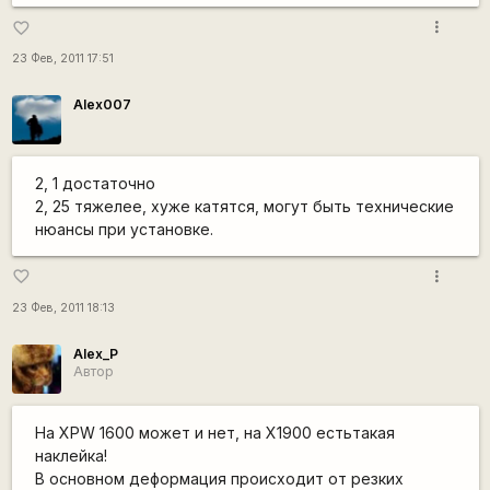
more_vert
favorite_border
23 Фев, 2011 17:51
Alex007
2, 1 достаточно
2, 25 тяжелее, хуже катятся, могут быть технические
нюансы при установке.
more_vert
favorite_border
23 Фев, 2011 18:13
Alex_P
Автор
На XPW 1600 может и нет, на X1900 естьтакая
наклейка!
В основном деформация происходит от резких