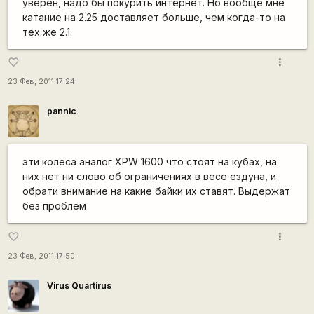
уверен, надо бы покурить интернет. Но вообще мне
катание на 2.25 доставляет больше, чем когда-то на
тех же 2.1.
more_vert
favorite_border
23 Фев, 2011 17:24
pannic
эти колеса аналог XPW 1600 что стоят на кубах, на
них нет ни слово об ограничениях в весе ездуна, и
обрати внимание на какие байки их ставят. Выдержат
без проблем
more_vert
favorite_border
23 Фев, 2011 17:50
Virus Quartirus