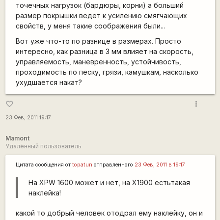
точечных нагрузок (бардюры, корни) а больший
размер покрышки ведет к усилению смягчающих
свойств, у меня такие соображения были...
Вот уже что-то по разнице в размерах. Просто
интересно, как разница в 3 мм влияет на скорость,
управляемость, маневренность, устойчивость,
проходимость по песку, грязи, камушкам, насколько
ухудшается накат?
more_vert
favorite_border
23 Фев, 2011 19:17
Mamont
Удалённый пользователь
Цитата сообщения от
topatun
отправленного
23 Фев, 2011 в 19:17
На XPW 1600 может и нет, на X1900 естьтакая
наклейка!
какой то добрый человек отодрал ему наклейку, он и