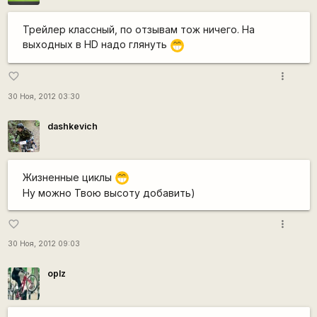
Трейлер классный, по отзывам тож ничего. На
выходных в HD надо глянуть
;D
more_vert
favorite_border
30 Ноя, 2012 03:30
dashkevich
Жизненные циклы
;D
Ну можно Твою высоту добавить)
more_vert
favorite_border
30 Ноя, 2012 09:03
oplz