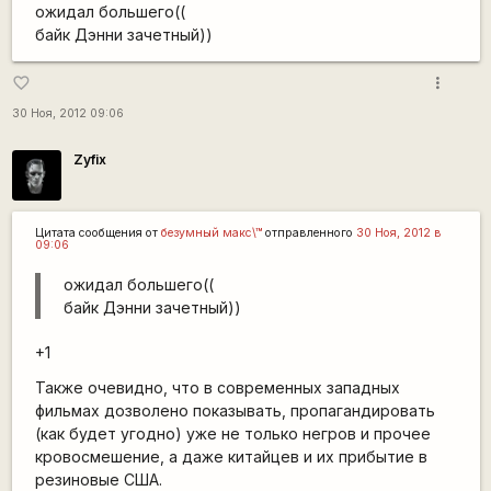
ожидал большего((
байк Дэнни зачетный))
more_vert
favorite_border
30 Ноя, 2012 09:06
Zyfix
Цитата сообщения от
безумный макс\™
отправленного
30 Ноя, 2012 в
09:06
ожидал большего((
байк Дэнни зачетный))
+1
Также очевидно, что в современных западных
фильмах дозволено показывать, пропагандировать
(как будет угодно) уже не только негров и прочее
кровосмешение, а даже китайцев и их прибытие в
резиновые США.