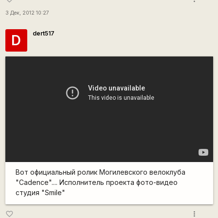
3 Дек, 2012 10:27
dert517
D
Вот официальный ролик Могилевского велоклуба
"Cadence".... Исполнитель проекта фото-видео
студия "Smilе"
more_vert
favorite_border