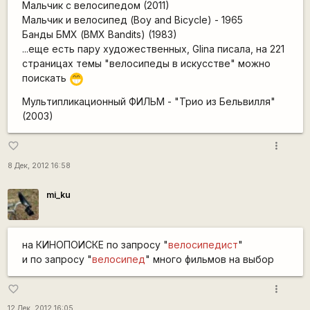
Мальчик с велосипедом (2011)
Мальчик и велосипед (Boy and Bicycle) - 1965
Банды БМХ (BMX Bandits) (1983)
...еще есть пару художественных, Glina писала, на 221
страницах темы "велосипеды в искусстве" можно
поискать
;D
Мультипликационный ФИЛЬМ - "Трио из Бельвилля"
(2003)
more_vert
favorite_border
8 Дек, 2012 16:58
mi_ku
на КИНОПОИСКЕ по запросу "
велосипедист
"
и по запросу "
велосипед
" много фильмов на выбор
more_vert
favorite_border
12 Дек, 2012 16:05