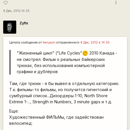
more_vert
favorite_border
8 Дек, 2012 14:35
Zyfix
Цитата сообщения от
benyash
отправленного
8 Дек, 2012 в 14:35
"Жизненный цикл" ("Life Cycles"
2010 Канада -
;)
не смотрел. Фильм о реальных байкерских
трюках, без использования компьютерной
графики и дублёров
Там, где трюки - я бы вывел в отдельную категорию.
Т.к. фильмы-то фильмы, но получится гигинтский и
сумбурный список...Дизордеры 1-10, North Shore
Extrime 1-..., Strength in Numbers, 3 minute gaps и т.д.
Еще:
Художественный ФИЛЬМы, где задействован
велосипед: