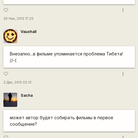
more_vert
favorite_border
30 Ноя, 2012 17:25
Vauxhall
Внезапно...в фильме упоминается проблема Тибета!
//-(
more_vert
favorite_border
2 Дек, 2012 02:21
Sacha
может автор будет собирать фильмы в первое
сообщение?
more_vert
favorite_border