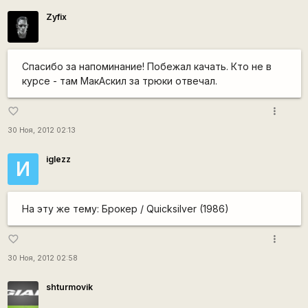
Zyfix
Спасибо за напоминание! Побежал качать. Кто не в
курсе - там МакАскил за трюки отвечал.
more_vert
favorite_border
30 Ноя, 2012 02:13
iglezz
И
На эту же тему: Брокер / Quicksilver (1986)
more_vert
favorite_border
30 Ноя, 2012 02:58
shturmovik