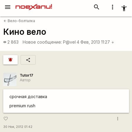
menu
search
more_vert
accessibility_new
Вело-болталка
arrow_back
Кино вело
2 863
Новое сообщение:
P@vel
4 Фев, 2013 11:27
visibility
arrow_downward
notifications_active
share
Tutor17
Автор
срочная доставка
premium rush
more_vert
favorite_border
30 Ноя, 2012 01:42