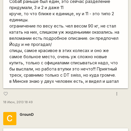
Cobalt раньше был един, это сейчас разделение
придумали, 3 и 2 и даже 11
круче, то что ближе к единице, ну и 11 - это типо 2
единицы.
ограничение по весу есть. чел весом 90 кг, не стал
катать на них, слишком уж жиденькими оказались. на
веломании есть подробное описание. он предпочел
Йоду и не прогадал/
спицы, самое красивое в этих колесах и оно же
самое больное место, очень уж сложно новые
купить, только с официалами списываться надо, что
бы выслали, но работа втулки это нечто!!! Приятный
треск, сравнимо только с DT swiss, но куда громче.
в Минске знаю у двух человек есть, и видел и шатал
more_vert
favorite_border
18 Июн, 2013 18:49
GrounD
С