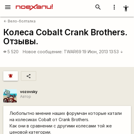
menu
search
more_vert
accessibility_new
Вело-болталка
arrow_back
Колеса Cobalt Crank Brothers.
Отзывы.
5 520
Новое сообщение:
TWAR69
19 Июн, 2013 13:53
visibility
arrow_downward
notifications_active
share
vozovsky
Автор
Любопытно мнение наших форумчан которые катали
на колесиках Cobalt от Crank Brothers.
Как они в сравнении с другими колесами той же
ценовой категории.