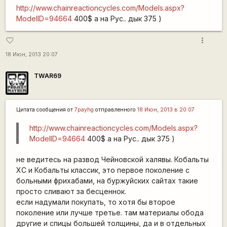
http://www.chainreactioncycles.com/Models.aspx?
ModelID=94664
400$ а на Рус.. дык 375 )
more_vert
favorite_border
18 Июн, 2013 20:07
TWAR69
Цитата сообщения от
7payhg
отправленного
18 Июн, 2013 в 20:07
http://www.chainreactioncycles.com/Models.aspx?
ModelID=94664
400$ а на Рус.. дык 375 )
не ведитесь на развод Чейновской халявы. Кобальты
XC и Кобальты классик, это первое поколение с
больными фрихабами, на буржуйских сайтах такие
просто сливают за бесценнок.
если надумали покупать, то хотя бы второе
поколение или лучше третье. там материалы обода
другие и спицы большей толщины, да и в отдельных