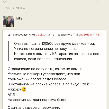
more_vert
favorite_border
11 Июн, 2013 14:45
billy
Цитата сообщения от
black_thrush
отправленного
11 Июн, 2013 в 14:45
Они выглядят в 100500 раз круче мавиков - раз.
У них нет ограничения по весу - два.
Насколько я помню, у КБ гарантия на крэш на все
колеса, если юзал по назначению.
Ограничение по весу есть, какое не помню.
Увесистые байкеры утверждают, что при
торможении слегка ведет колеса.
В остальном не плохие колеса, а по виду +20 к
мажору
)
:)
АПД
На левомании длинная тема была.
Один из отзывов с левомании.