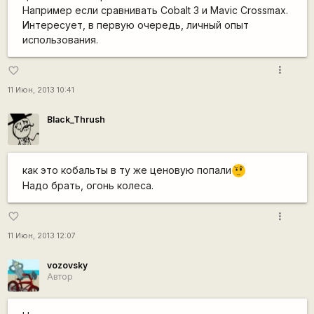
Например если сравнивать Cobalt 3 и Mavic Crossmax.
Интересует, в первую очередь, личный опыт
использования.
more_vert
favorite_border
11 Июн, 2013 10:41
Black_Thrush
как это кобальты в ту же ценовую попали
???
Надо брать, огонь колеса.
more_vert
favorite_border
11 Июн, 2013 12:07
vozovsky
Автор