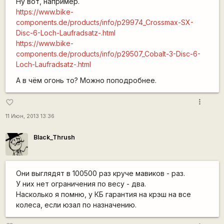
Ну вот, например.
https://www.bike-
components.de/products/info/p29974_Crossmax-SX-
Disc-6-Loch-Laufradsatz-.html
https://www.bike-
components.de/products/info/p29507_Cobalt-3-Disc-6-
Loch-Laufradsatz-.html
А в чём огонь то? Можно поподробнее.
more_vert
favorite_border
11 Июн, 2013 13:36
Black_Thrush
Они выглядят в 100500 раз круче мавиков - раз.
У них нет ограничения по весу - два.
Насколько я помню, у КБ гарантия на крэш на все
колеса, если юзал по назначению.