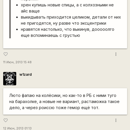
хрен купишь новые спицы, а с колхозными не
айс ваще
выкидывать приходится целиком, детали от них
не пригодятся, ну разве что эксцентрики
нравятся настолько, что выкинув, дооooолго
еще вспоминаешь с грустью
more_vert
favorite_border
11 Июн, 2013 15:48
w1zard
Люто фапаю на колёсики, но как-то в РБ с ними туго
на барахолке, а новые не вариант, растаможка такое
дело, а через роиссю тоже гемор ещё тот.
more_vert
favorite_border
12 Июн, 2013 01:13