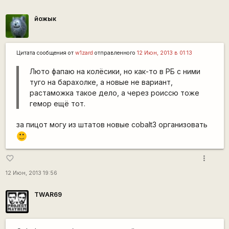
йожык
Цитата сообщения от
w1zard
отправленного
12 Июн, 2013 в 01:13
Люто фапаю на колёсики, но как-то в РБ с ними
туго на барахолке, а новые не вариант,
растаможка такое дело, а через роиссю тоже
гемор ещё тот.
за пицот могу из штатов новые cobalt3 организовать
:)
more_vert
favorite_border
12 Июн, 2013 19:56
TWAR69