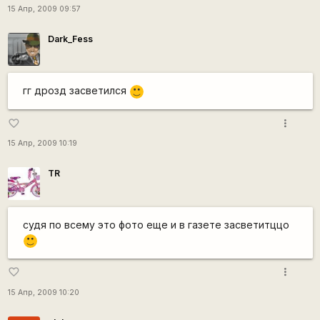
15 Апр, 2009 09:57
Dark_Fess
гг дрозд засветился
:)
more_vert
favorite_border
15 Апр, 2009 10:19
TR
судя по всему это фото еще и в газете засветитццо
:)
more_vert
favorite_border
15 Апр, 2009 10:20