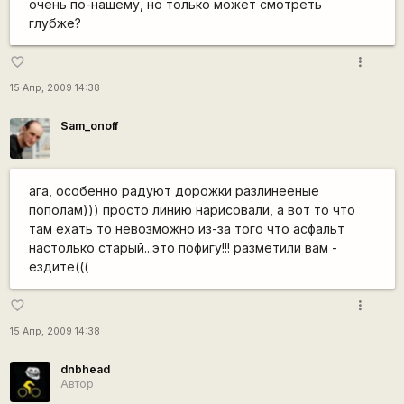
очень по-нашему, но только может смотреть
глубже?
more_vert
favorite_border
15 Апр, 2009 14:38
Sam_onoff
ага, особенно радуют дорожки разлинееные
пополам))) просто линию нарисовали, а вот то что
там ехать то невозможно из-за того что асфальт
настолько старый...это пофигу!!! разметили вам -
ездите(((
more_vert
favorite_border
15 Апр, 2009 14:38
dnbhead
Автор