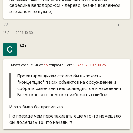
середине велодорожки - дерево, значит вселенной
это зачем то нужно)
more_vert
favorite_border
15 Апр, 2009 10:30
k2s
С
Цитата сообщения от
вв
отправленного
15 Апр, 2009 в 10:25
Проектировщикам стоило бы выложить
"концепцию" таких объектов на обсуждение и
собрать замечания велосипедистов и населения.
Возможно, это поможет избежать ошибок.
И это было бы правильно.
Но прежде чем перепахивать еще что-то немешало
бы доделать то что начали. #)