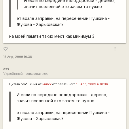
И если по середине велодорожки - дерево,
значит вселенной это зачем то нужно
эт возле заправки, на пересечении Пушкина -
Жукова - Харьковская?
на моей памяти таких мест как минимум 3
more_vert
favorite_border
15 Апр, 2009 10:38
asx
Удалённый пользователь
Цитата сообщения от
митёк
отправленного
15 Апр, 2009 в 10:36
И если по середине велодорожки - дерево,
значит вселенной это зачем то нужно
эт возле заправки, на пересечении Пушкина -
Жукова - Харьковская?