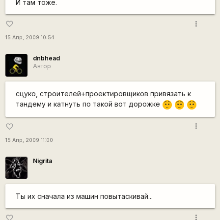
И там тоже.
more_vert
favorite_border
15 Апр, 2009 10:54
dnbhead
Автор
сцуко, строителей+проектировщиков привязать к
тандему и катнуть по такой вот дорожке
:-/
:-/
:-/
more_vert
favorite_border
15 Апр, 2009 11:00
Nigrita
Ты их сначала из машин повытаскивай...
more_vert
favorite_border