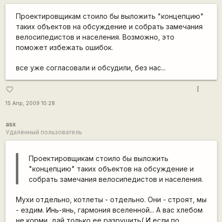
Проектировщикам стоило бы выложить "концепцию"
таких объектов на обсуждение и собрать замечания
велосипедистов и населения. Возможно, это
поможет избежать ошибок.
все уже согласовали и обсудили, без нас...
more_vert
favorite_border
15 Апр, 2009 10:28
asx
Удалённый пользователь
Проектировщикам стоило бы выложить
"концепцию" таких объектов на обсуждение и
собрать замечания велосипедистов и населения.
Мухи отдельно, котлеты - отдельно. Они - строят, мы
- ездим. Инь-янь, гармония вселенной... А вас хлебом
не корми, дай только ее разрушить( И если по