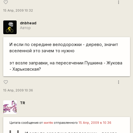
more_vert
favorite_border
15 Апр, 2009 10:32
dnbhead
Автор
И если по середине велодорожки - дерево, значит
вселенной это зачем то нужно
эт возле заправки, на пересечении Пушкина - Жукова
- Харьковская?
more_vert
favorite_border
15 Апр, 2009 10:36
TR
Цитата сообщения от
митёк
отправленного
15 Апр, 2009 в 10:36