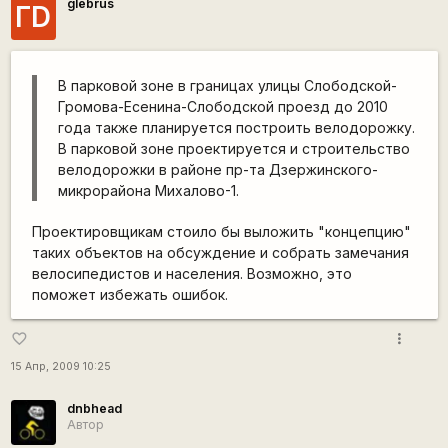
glebrus
ГD
В парковой зоне в границах улицы Слободской-
Громова-Есенина-Слободской проезд до 2010
года также планируется построить велодорожку.
В парковой зоне проектируется и строительство
велодорожки в районе пр-та Дзержинского-
микрорайона Михалово-1.
Проектировщикам стоило бы выложить "концепцию"
таких объектов на обсуждение и собрать замечания
велосипедистов и населения. Возможно, это
поможет избежать ошибок.
more_vert
favorite_border
15 Апр, 2009 10:25
dnbhead
Автор