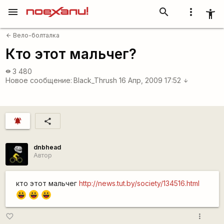
menu
search
more_vert
accessibility_new
Вело-болталка
arrow_back
Кто этот мальчег?
3 480
visibility
Новое сообщение:
Black_Thrush
16 Апр, 2009 17:52
arrow_downward
notifications_active
share
dnbhead
Автор
кто этот мальчег
http://news.tut.by/society/134516.html
|-))
|-))
|-))
more_vert
favorite_border