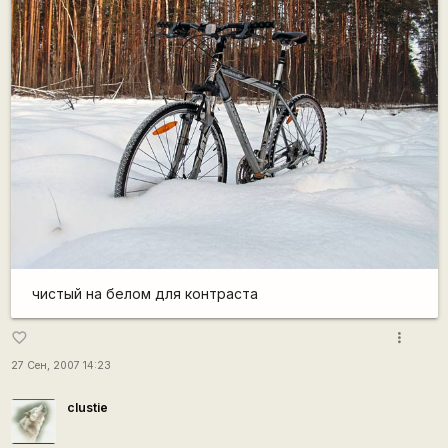
чистый на белом для контраста
more_vert
favorite_border
27 Сен, 2007 14:23
clustie