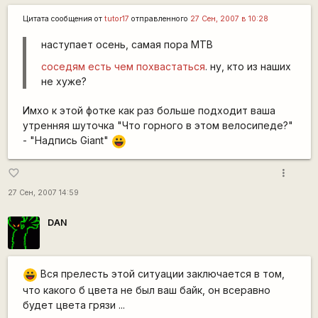
Цитата сообщения от
tutor17
отправленного
27 Сен, 2007 в 10:28
наступает осень, самая пора MTB
соседям есть чем похвастаться
. ну, кто из наших
не хуже?
Имхо к этой фотке как раз больше подходит ваша
утренняя шуточка "Что горного в этом велосипеде?"
- "Надпись Giant"
|-))
more_vert
favorite_border
27 Сен, 2007 14:59
DAN
Вся прелесть этой ситуации заключается в том,
|-))
что какого б цвета не был ваш байк, он всеравно
будет цвета грязи ...