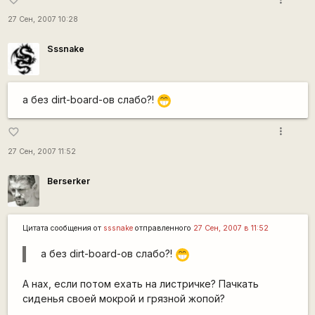
27 Сен, 2007 10:28
Sssnake
а без dirt-board-ов слабо?!
;D
more_vert
favorite_border
27 Сен, 2007 11:52
Berserker
Цитата сообщения от
sssnake
отправленного
27 Сен, 2007 в 11:52
а без dirt-board-ов слабо?!
;D
А нах, если потом ехать на листричке? Пачкать
сиденья своей мокрой и грязной жопой?