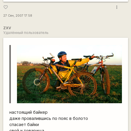
more_vert
favorite_border
27 Сен, 2007 17:58
ZXV
Удалённый пользователь
настоящий байкер
даже провалившись по пояс в болото
спасает байки
свой и товарища