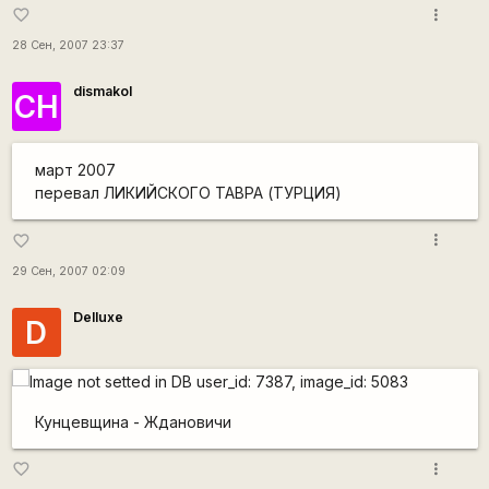
more_vert
favorite_border
28 Сен, 2007 23:37
dismakol
СН
март 2007
перевал ЛИКИЙСКОГО ТАВРА (ТУРЦИЯ)
more_vert
favorite_border
29 Сен, 2007 02:09
Delluxe
D
Кунцевщина - Ждановичи
more_vert
favorite_border