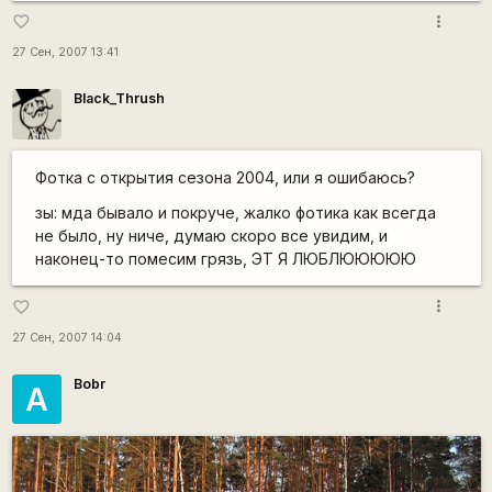
more_vert
favorite_border
27 Сен, 2007 13:41
Black_Thrush
Фотка с открытия сезона 2004, или я ошибаюсь?
зы: мда бывало и покруче, жалко фотика как всегда
не было, ну ниче, думаю скоро все увидим, и
наконец-то помесим грязь, ЭТ Я ЛЮБЛЮЮЮЮЮ
more_vert
favorite_border
27 Сен, 2007 14:04
Bobr
A