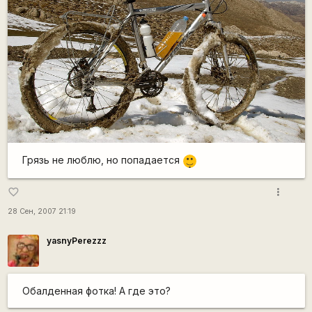
|-)
Грязь не люблю, но попадается
_)
more_vert
favorite_border
28 Сен, 2007 21:19
yasnyPerezzz
Обалденная фотка! А где это?