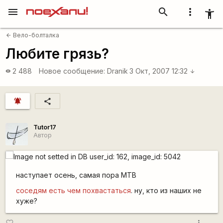
menu
search
more_vert
accessibility_new
Вело-болталка
arrow_back
Любите грязь?
2 488
Новое сообщение:
Dranik
3 Окт, 2007 12:32
visibility
arrow_downward
notifications_active
share
Tutor17
Автор
наступает осень, самая пора MTB
соседям есть чем похвастаться
. ну, кто из наших не
хуже?
more_vert
favorite_border