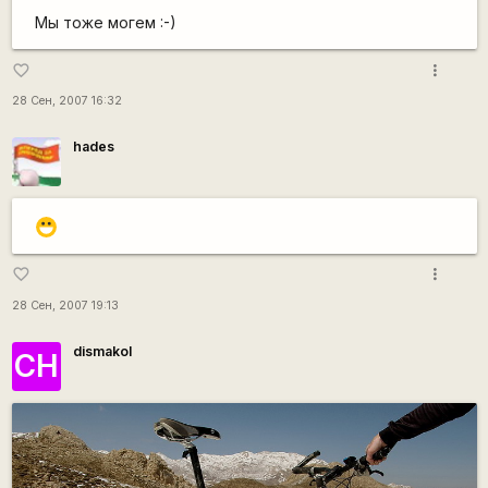
Мы тоже могем :-)
more_vert
favorite_border
28 Сен, 2007 16:32
hades
:D
more_vert
favorite_border
28 Сен, 2007 19:13
dismakol
СН