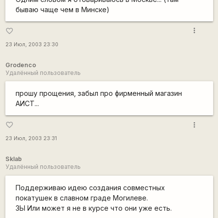
бываю чаще чем в Минске)
more_vert
favorite_border
23 Июл, 2003 23:30
Grodenco
Удалённый пользователь
прошу прощения, забыл про фирменный магазин
АИСТ...
more_vert
favorite_border
23 Июл, 2003 23:31
Sklab
Удалённый пользователь
Поддерживаю идею создания совместных
покатушек в славном граде Могилеве.
ЗЫ Или может я не в курсе что они уже есть.