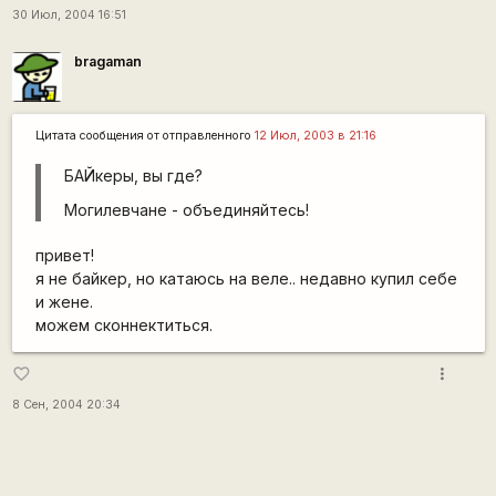
30 Июл, 2004 16:51
bragaman
Цитата сообщения от
отправленного
12 Июл, 2003 в 21:16
БАЙкеры, вы где?
Могилевчане - объединяйтесь!
привет!
я не байкер, но катаюсь на веле.. недавно купил себе
и жене.
можем сконнектиться.
more_vert
favorite_border
8 Сен, 2004 20:34