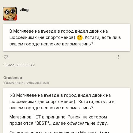
zilog
В Могилеве на въезде в город видел двоих на
шоссейниках (не спортсменов)
. Кстати, есть ли в
:)
вашем городе неплохие веломагазины?
more_vert
favorite_border
15 Июл, 2003 08:42
Grodenco
Удалённый пользователь
>В Могилеве на въезде в город видел двоих на
шоссейниках (не спортсменов) . Кстати, есть ли в
вашем городе неплохие веломагазины?
Магазинов НЕТ в принципе! Рынок, на котором
продаются "BEST"... далее объяснять не буду...
Одним словом я отовариваюсь в Москве... (там