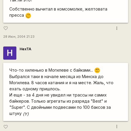
Собственно вычитал в комсомолке, желтовата
пресса
;)
more_vert
favorite_border
28 Июн, 2004 21:23
HexTA
H
Что-то хиленько в Могилеве с байками...
:'(
Выбрался таки в начале месяца из Минска до
Могилева. 8 часов катания и я на месте. Жаль, что
ехать одному пришлось.
И еще - за 4 дня не увидел ни трассы ни самих
байкеров. Только агрегаты из разряда "Best" и
"Super". С двойными подвесами по 100 баксов за
штуку
(Y)
more_vert
favorite_border