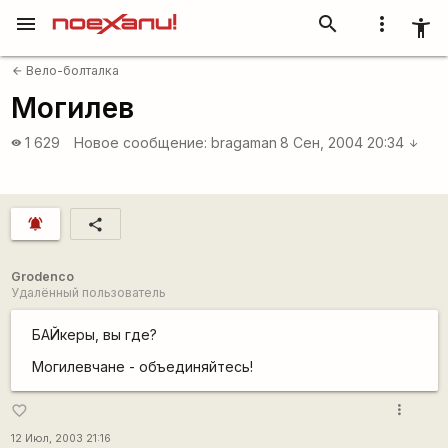
menu
search
more_vert
accessibility_new
Вело-болталка
arrow_back
Могилев
1 629
Новое сообщение:
bragaman
8 Сен, 2004 20:34
visibility
arrow_downward
notifications_active
share
Grodenco
Удалённый пользователь
БАЙкеры, вы где?
Могилевчане - объединяйтесь!
more_vert
favorite_border
12 Июл, 2003 21:16