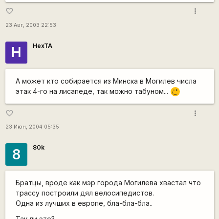
more_vert
favorite_border
23 Авг, 2003 22:53
HexTA
H
А может кто собирается из Минска в Могилев числа
этак 4-го на лисапеде, так можно табуном...
;)
more_vert
favorite_border
23 Июн, 2004 05:35
80k
8
Братцы, вроде как мэр города Могилева хвастал что
трассу построили дял велосипедистов.
Одна из лучших в европе, бла-бла-бла..
Так ли это?