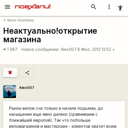
menu
search
more_vert
accessibility_new
Вело-болталка
arrow_back
Неактуально!открытие
магазина
1 987
Новое сообщение:
Alex007
8 Июл, 2013 12:53
visibility
arrow_downward
notifications_active
share
Alex007
Рынок велов сча только в начале подъема, до
насыщения еще явно далеко (сравниваем с
ближайшей европой). Так что побольше
веломагазинов и мастерских - клиентов хватит всем.