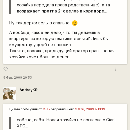
хозяйка передала права родственнице). а та
возражает против 2-х велов в коридоре
...
Ну так держи велы в спальне!
:)
А вообще, какое ей дело, что ты делаешь в
квартире, за которую платишь деньги? Лишь бы
имуществу ущерб не наносил.
Так что, похоже, предыдущий оратор прав - новая
хозяйка хочет больше денег.
more_vert
favorite_border
9 Фев, 2009 20:53
AndreyKR
Цитата сообщения от
a\-sk
отправленного
9 Фев, 2009 в 13:19
собсно, сабж. Новая хозяйка не согласна с Giant
XTC...