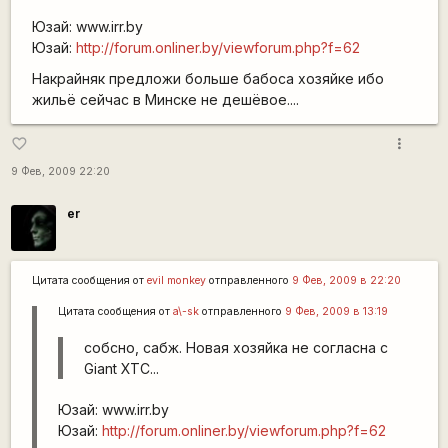
Юзай: www.irr.by
Юзай:
http://forum.onliner.by/viewforum.php?f=62
Накрайняк предложи больше бабоса хозяйке ибо
жильё сейчас в Минске не дешёвое....
more_vert
favorite_border
9 Фев, 2009 22:20
er
Цитата сообщения от
evil monkey
отправленного
9 Фев, 2009 в 22:20
Цитата сообщения от
a\-sk
отправленного
9 Фев, 2009 в 13:19
собсно, сабж. Новая хозяйка не согласна с
Giant XTC...
Юзай: www.irr.by
Юзай:
http://forum.onliner.by/viewforum.php?f=62