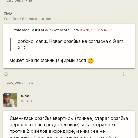
9 Фев, 2009 13:19
ZMV
Удалённый пользователь
Цитата сообщения от
a\-sk
отправленного
9 Фев, 2009 в 13:19
собсно, сабж. Новая хозяйка не согласна с Giant
XTC...
может она поклонница фирмы scott
;)
more_vert
favorite_border
9 Фев, 2009 13:26
a-sk
Автор
Сменилась хозяйка квартиры (точнее, старая хозяйка
передала права родственнице). а та возражает
против 2-х велов в коридоре, и никак ее не
уговорить. Поэтому ищу новое жилье для себя с