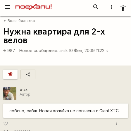
menu
search
more_vert
accessibility_new
Вело-болталка
arrow_back
Нужна квартира для 2-х
велов
987
Новое сообщение:
a-sk
10 Фев, 2009 11:22
visibility
arrow_downward
notifications_active
share
a-sk
Автор
собсно, сабж. Новая хозяйка не согласна с Giant XTC...
more_vert
favorite_border