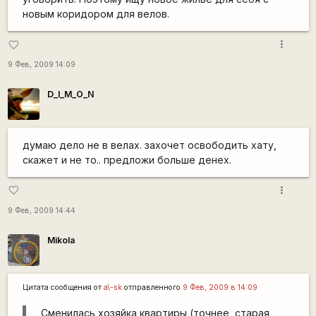
новым коридором для велов.
more_vert
favorite_border
9 Фев, 2009 14:09
D_I_M_O_N
думаю дело не в велах. захочет освободить хату,
скажет и не то.. предложи больше денех.
more_vert
favorite_border
9 Фев, 2009 14:44
Mikola
Цитата сообщения от
a\-sk
отправленного
9 Фев, 2009 в 14:09
Сменилась хозяйка квартиры (точнее, старая