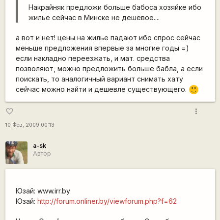
Накрайняк предложи больше бабоса хозяйке ибо
жильё сейчас в Минске не дешёвое....
а вот и нет! цены на жилье падают ибо спрос сейчас
меньше предложения впервые за многие годы =)
если накладно переезжать, и мат. средства
позволяют, можно предложить больше бабла, а если
поискать, то аналогичный вариант снимать хату
сейчас можно найти и дешевле существующего.
:)
more_vert
favorite_border
10 Фев, 2009 00:13
a-sk
Автор
Юзай: www.irr.by
Юзай:
http://forum.onliner.by/viewforum.php?f=62