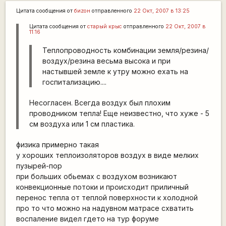
Цитата сообщения от
биzон
отправленного
22 Окт, 2007 в 13:25
Цитата сообщения от
старый крыс
отправленного
22 Окт, 2007 в
11:16
Теплопроводность комбинации земля/резина/
воздух/резина весьма высока и при
настывшей земле к утру можно ехать на
госпитализацию....
Несогласен. Всегда воздух был плохим
проводником тепла! Еще неизвестно, что хуже - 5
см воздуха или 1 см пластика.
физика примерно такая
у хороших теплоизоляторов воздух в виде мелких
пузырей-пор
при больших обьемах с воздухом возникают
конвекционные потоки и происходит приличный
перенос тепла от теплой поверхности к холодной
про то что можно на надувном матрасе схватить
воспаление видел гдето на тур форуме