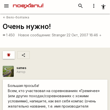
menu
search
more_vert
accessibility_new
Вело-болталка
arrow_back
Очень нужно!
1 450
Новое сообщение:
Stranger
22 Окт, 2007 16:46
visibility
arrow_downward
notifications_active
share
sames
Автор
Большая просьба!
Всем, кто участвовал на соревнованиях «Гремячее»
(или других походах/соревнованиях с хожими
условиями), напишите, как вел себя компас (очень
желательно название, т.е. имя производителя