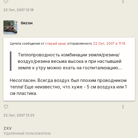
more_vert
favorite_border
22 Окт, 2007 12:18
биzон
Цитата сообщения от
старый крыс
отправленного
22 Окт, 2007 в 11:16
Теплопроводность комбинации земля/резина/
воздух/резина весьма высока и при настывшей
земле к утру можно ехать на госпитализацию....
Несогласен. Всегда воздух был плохим проводником
тепла! Еще неизвестно, что хуже - 5 см воздуха или 1
см пластика.
more_vert
favorite_border
22 Окт, 2007 13:25
ZXV
Удалённый пользователь