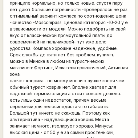
принципе нормально, но только новые. спустя пару
лет дают большие погрешности -проверялось не раз.
оптимальный вариант компаса по соотношению цена
-качество -Moscompass. Ценовая категория -10-20 у е
в зависимости от модели. Можно подобрать на свой
вкус от классической прямоугольной платы до
современной на пальчиковой- тут уже дело
удобства. Компаса хорошие надежные, удобные.
Срок службы до пяти лет без проблем. купимть
можно в Минске в любом из туристических
магазинов: Фортинт, Искатели приключений, Активная
зона..
насчет коврика... по моему мнению лучше зверя чем
обычный турист коврик нет. Вполне хватает для
надежной термоизоляции а стоит совсем дешево.
есть лишь один недостаток, причем весьма
серьезный для велосипедиста-это габариты.
Большой тут ничего не скажешь. Поэтому как
альтернатива - надувающийся коврик. Места
занимает немного, изолирует хорошо. Минусы:
высокая цена - от 50 у е за самый простенький,