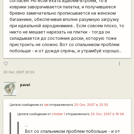
согласен. Но если ехать вдвоем-втроем, то в
коврики заворачивается палатка, и получившееся
бревно замечательно прописывается на женском
багажнике, обеспечивая вполне разумную загрузку
при идеальной аэродинамике... Если совсем плохо, то
никто не мешает нарезать на плитки - тогда он
складывается до состояния доски, которую тоже
пристроить не сложно. Вот со спальником проблем
побольше - и от дождя спрячь, и утрамбуй хорошо...
more_vert
favorite_border
20 Окт, 2007 20:55
pavel
Цитата сообщения от
rae
отправленного
20 Окт, 2007 в 20:55
Цитата сообщения от
climber 1
отправленного
20 Окт, 2007 в 18:08
...
Вот со спальником проблем побольше - и от