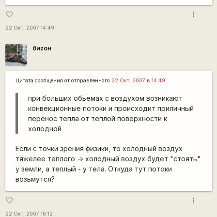
more_vert
favorite_border
22 Окт, 2007 14:49
биzон
Цитата сообщения от
отправленного
22 Окт, 2007 в 14:49
при больших обьемах с воздухом возникают
конвекционные потоки и происходит приличный
перенос тепла от теплой поверхности к
холодной
Если с точки зрения физики, то холодный воздух
тяжелее теплого -> холодный воздух будет "стоять"
у земли, а теплый - у тела. Откуда тут потоки
возьмутся?
more_vert
favorite_border
22 Окт, 2007 16:12