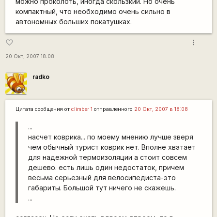
можно проколоть, иногда скользкий. Но очень
компактный, что необходимо очень сильно в
автономных больших покатушках.
more_vert
favorite_border
20 Окт, 2007 18:08
radko
Цитата сообщения от
climber 1
отправленного
20 Окт, 2007 в 18:08
...
насчет коврика... по моему мнению лучше зверя
чем обычный турист коврик нет. Вполне хватает
для надежной термоизоляции а стоит совсем
дешево. есть лишь один недостаток, причем
весьма серьезный для велосипедиста-это
габариты. Большой тут ничего не скажешь.
...