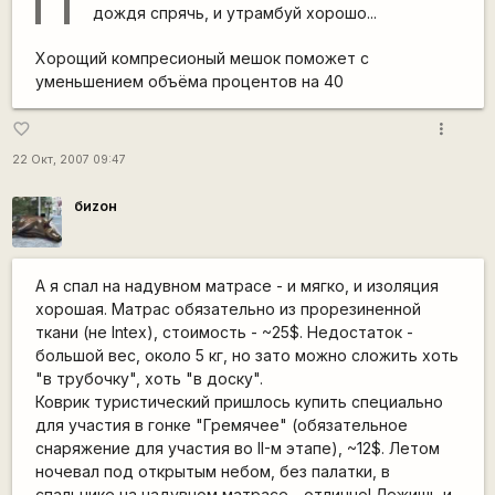
дождя спрячь, и утрамбуй хорошо...
Хорощий компресионый мешок поможет с
уменьшением объёма процентов на 40
more_vert
favorite_border
22 Окт, 2007 09:47
биzон
А я спал на надувном матрасе - и мягко, и изоляция
хорошая. Матрас обязательно из прорезиненной
ткани (не Intex), стоимость - ~25$. Недостаток -
большой вес, около 5 кг, но зато можно сложить хоть
"в трубочку", хоть "в доску".
Коврик туристический пришлось купить специально
для участия в гонке "Гремячее" (обязательное
снаряжение для участия во II-м этапе), ~12$. Летом
ночевал под открытым небом, без палатки, в
спальнике на надувном матрасе - отлично! Лежишь и