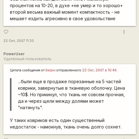
процентов на 10-20, в духе +не умер и то хорошо+
второй весьма важный момент компактность - не
мешает ездить агресивно в свое удовольствие
more_vert
favorite_border
22 Окт, 2007 11:33
PowerUser
Удалённый пользователь
Цитата сообщения от
биzон
отправленного
22 Окт, 2007 в 10:46
...были еще в продаже порезанные на 5 частей
коврики, завернутые в тканевую оболочку. Цена
~10$. Но прикинул, что ткань не совсем прочная,
да и через щели между долями может
"натянуть".
У таких ковриков есть один существенный
недостаток - намокнув, ткань очень долго сохнет.