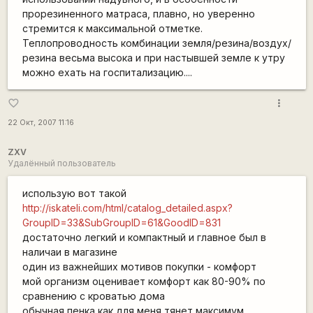
прорезиненного матраса, плавно, но уверенно
стремится к максимальной отметке.
Теплопроводность комбинации земля/резина/воздух/
резина весьма высока и при настывшей земле к утру
можно ехать на госпитализацию....
more_vert
favorite_border
22 Окт, 2007 11:16
ZXV
Удалённый пользователь
использую вот такой
http://iskateli.com/html/catalog_detailed.aspx?
GroupID=33&SubGroupID=61&GoodID=831
достаточно легкий и компактный и главное был в
наличаи в магазине
один из важнейших мотивов покупки - комфорт
мой организм оценивает комфорт как 80-90% по
сравнению с кроватью дома
обычная пенка как для меня тянет максимум