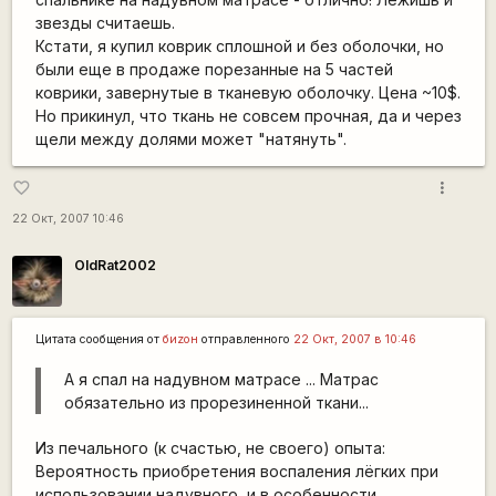
звезды считаешь.
Кстати, я купил коврик сплошной и без оболочки, но
были еще в продаже порезанные на 5 частей
коврики, завернутые в тканевую оболочку. Цена ~10$.
Но прикинул, что ткань не совсем прочная, да и через
щели между долями может "натянуть".
more_vert
favorite_border
22 Окт, 2007 10:46
OldRat2002
Цитата сообщения от
биzон
отправленного
22 Окт, 2007 в 10:46
А я спал на надувном матрасе ... Матрас
обязательно из прорезиненной ткани...
Из печального (к счастью, не своего) опыта:
Вероятность приобретения воспаления лёгких при
использовании надувного, и в особенности