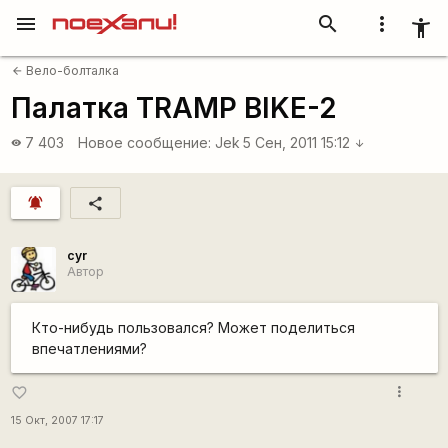
menu
search
more_vert
accessibility_new
Вело-болталка
arrow_back
Палатка TRAMP BIKE-2
7 403
Новое сообщение:
Jek
5 Сен, 2011 15:12
visibility
arrow_downward
notifications_active
share
cyr
Автор
Кто-нибудь пользовался? Может поделиться
впечатлениями?
more_vert
favorite_border
15 Окт, 2007 17:17