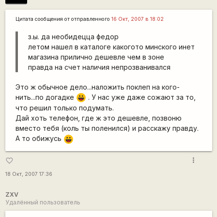
Цитата сообщения от
отправленного
16 Окт, 2007 в 18:02
з.ы. да необидецца федор
летом нашел в каталоге какогото минского инет
магазина прилично дешевле чем в зоне
правда на счет наличия непрозванивался
Это ж обычное дело...наложить поклеп на кого-
нить...по догадке
. У нас уже даже сожают за то,
|-))
что решил только подумать.
Дай хоть телефон, где ж это дешевле, позвоню
вместо тебя (коль ты поленился) и расскажу правду.
А то обижусь
|-))
more_vert
favorite_border
18 Окт, 2007 17:36
ZXV
Удалённый пользователь