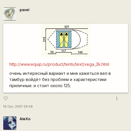
pavel
http://www.equip.ru/product/tents/text/vega_2k.html
очень интересный вариант и мне кажеться вел в
тамбур войдёт без проблем и характеристики
приличные. и стоит около 125;
more_vert
favorite_border
19 Окт, 2007 09:48
AleXo