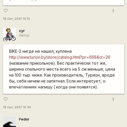
more_vert
favorite_border
18 Окт, 2007 15:14
cyr
Автор
BIKE-2 нигде не нашел, куплена
http://www.turion.by/store/catalog.html?pr=668&ct=26
(название прикольное). Вес практически тот же,
ширина спального места всего на 5 см меньше, цена
на 100 тыр. ниже. Как производитель, Турион, вроде
бы, себя ничем не запятнал. Если интересует, о
впечатлениях напишу ( когда они появятся).
more_vert
favorite_border
18 Окт, 2007 16:34
Fedor