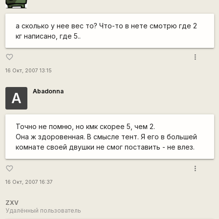
а сколько у нее вес то? Что-то в нете смотрю где 2
кг написано, где 5..
more_vert
favorite_border
16 Окт, 2007 13:15
Abadonna
A
Точно не помню, но кмк скорее 5, чем 2.
Она ж здоровенная. В смысле тент. Я его в большей
комнате своей двушки не смог поставить - не влез.
more_vert
favorite_border
16 Окт, 2007 16:37
ZXV
Удалённый пользователь