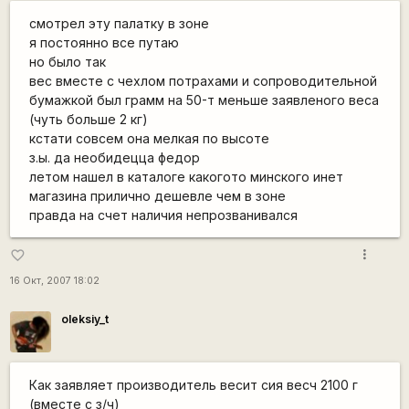
смотрел эту палатку в зоне
я постоянно все путаю
но было так
вес вместе с чехлом потрахами и сопроводительной
бумажкой был грамм на 50-т меньше заявленого веса
(чуть больше 2 кг)
кстати совсем она мелкая по высоте
з.ы. да необидецца федор
летом нашел в каталоге какогото минского инет
магазина прилично дешевле чем в зоне
правда на счет наличия непрозванивался
more_vert
favorite_border
16 Окт, 2007 18:02
oleksiy_t
Как заявляет производитель весит сия весч 2100 г
(вместе с з/ч)