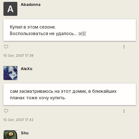
Abadonna
A
Купил в этом сезоне.
Воспользоваться не удалось... :з(((
more_vert
favorite_border
15 Окт, 2007 17:38
AleXo
сам засматриваюсь на этот домик, в ближайших
планах тоже хочу купить.
more_vert
favorite_border
15 Окт, 2007 17:42
Shu