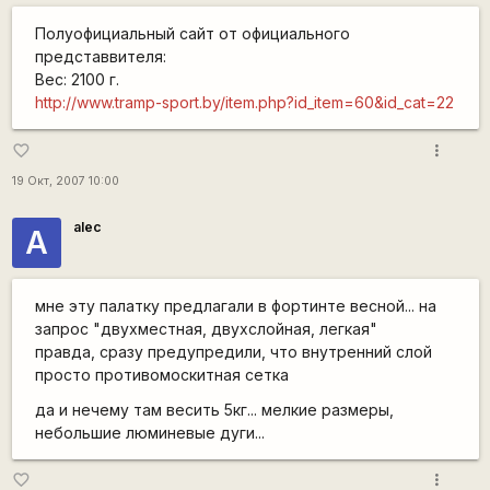
Полуофициальный сайт от официального
представвителя:
Вес: 2100 г.
http://www.tramp-sport.by/item.php?id_item=60&id_cat=22
more_vert
favorite_border
19 Окт, 2007 10:00
alec
А
мне эту палатку предлагали в фортинте весной... на
запрос "двухместная, двухслойная, легкая"
правда, сразу предупредили, что внутренний слой
просто противомоскитная сетка
да и нечему там весить 5кг... мелкие размеры,
небольшие люминевые дуги...
more_vert
favorite_border