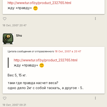
http://www.tur.of.by/product_232765.html
жду +правду+
:)
more_vert
favorite_border
18 Окт, 2007 20:47
Shu
Цитата сообщения от
отправленного
18 Окт, 2007 в 20:47
http://www.tur.of.by/product_232765.html
жду +правду+
:)
Вес 5, 15 кг.
таки где правда насчет веса?
одно дело 2кг с собой таскать, а другое - 5..
more_vert
favorite_border
19 Окт, 2007 09:21