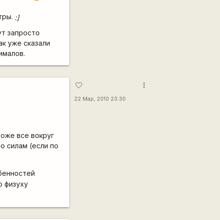
тры.
:]
ут запросто
ак уже сказали
ималов.
more_vert
favorite_border
22 Мар, 2010 23:30
тоже все вокруг
о силам (если по
обенностей
о физуху