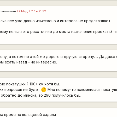
равленного
22 Мар, 2010 в 21:52
ска все уже давно изъезжено и интереса не представляет.
очему нельзя это расстояние до места назначения проехать? ч
ону, а потом по этой же дороге в другую сторону..... Да даже 
ом ехать назад - не интересно.
кие покатушки ? 100+ км хотя бы.
ких вопросов не будет
Мне почему-то вспомнилась покатушк
:)
обратно до минска, то 290 получилось бы...
на время по кольцевой ездили