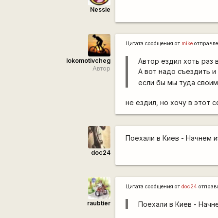
Nessie
Цитата сообщения от
mike
отправл
lokomotivcheg
Автор ездил хоть раз в
Автор
А вот надо съездить и
если бы мы туда своим
не ездил, но хочу в этот с
Поехали в Киев - Начнем и
doc24
Цитата сообщения от
doc24
отправ
raubtier
Поехали в Киев - Начн