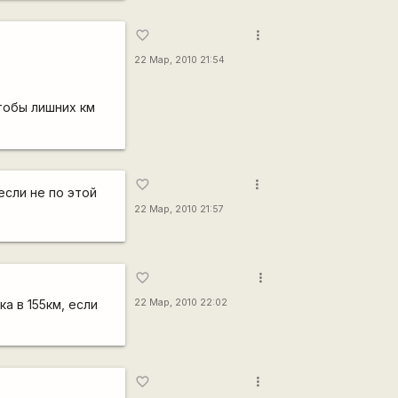
more_vert
favorite_border
22 Мар, 2010 21:54
тобы лишних км
more_vert
favorite_border
если не по этой
22 Мар, 2010 21:57
more_vert
favorite_border
а в 155км, если
22 Мар, 2010 22:02
more_vert
favorite_border