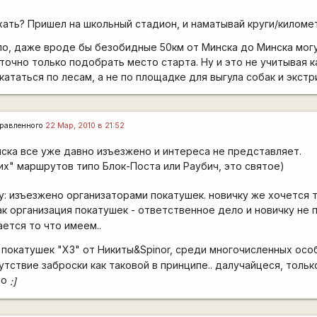
хать? Пришел на школьный стадион, и наматывай круги/киломе
о, даже вроде бы безобидные 50км от Минска до Минска мог
точно только подобрать место старта. Ну и это не учитывая к
кататься по лесам, а не по площадке для выгула собак и экстр
равленного
22 Мар, 2010 в 21:52
ска все уже давно изъезжено и интереса не представляет.
их" маршрутов типо Блок-Поста или Раубич, это святое)
: изъезжено организаторами покатушек. новичку же хочется 
ак организация покатушек - ответственное дело и новичку не п
чается то что имеем..
 покатушек "ХЗ" от Никиты&Spinor, среди многочисленных ос
утствие заброски как таковой в принципе.. далучайцеся, тольк
до
:]