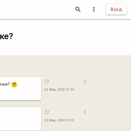
search
more_vert
Вход
ке?
more_vert
favorite_border
ичке?
???
22 Мар, 2010 21:34
more_vert
favorite_border
22 Мар, 2010 21:52