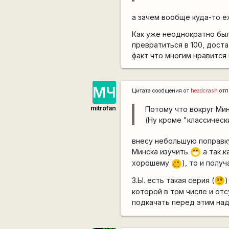
а зачем вообще куда-то е
Как уже неоднократно был
превратиться в 100, доста
факт что многим нравится 
МЧ
Цитата сообщения от
headcrash
отп
mitrofan
Потому что вокруг Мин
(Ну кроме "классическ
внесу небольшую поправку
Минска изучить
а так к
:D
хорошему
), то и полу
;)
З.Ы. есть такая серия (
)
???
которой в том числе и отс
подкачать перед этим на