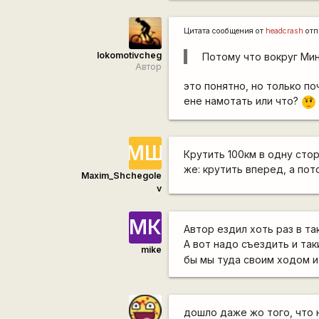
Цитата сообщения от
headcrash
отп
lokomotivcheg
Потому что вокруг Мин
Автор
это понятно, но только п
ене намотать или что?
???
МЩ
Крутить 100км в одну стор
же: крутить вперед, а пот
Maxim_Shchegole
v
МК
Автор ездил хоть раз в та
А вот надо съездить и та
mike
бы мы туда своим ходом и 
дошло даже жо того, что 