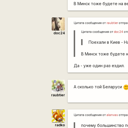
В Минск тоже будете на 
Цитата сообщения от
raubtier
отпра
Цитата сообщения от
doc24
от
doc24
Поехали в Киев - Н
В Минск тоже будете 
Да - уже один раз ездил.
А сколько той Беларуси
:)
raubtier
Цитата сообщения от
alanvas
отпра
radko
почему большинство по