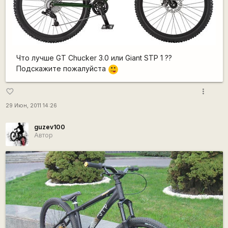
Что лучше GT Chucker 3.0 или Giant STP 1 ??
Подскажите пожалуйста
:P
more_vert
favorite_border
29 Июн, 2011 14:26
guzev100
Автор