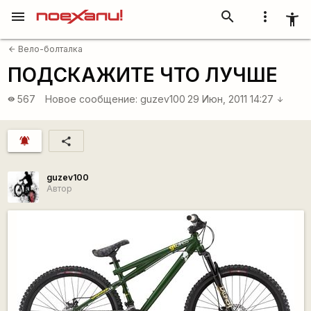
menu
search
more_vert
accessibility_new
Вело-болталка
arrow_back
ПОДСКАЖИТЕ ЧТО ЛУЧШЕ
567
Новое сообщение:
guzev100
29 Июн, 2011 14:27
visibility
arrow_downward
notifications_active
share
guzev100
Автор