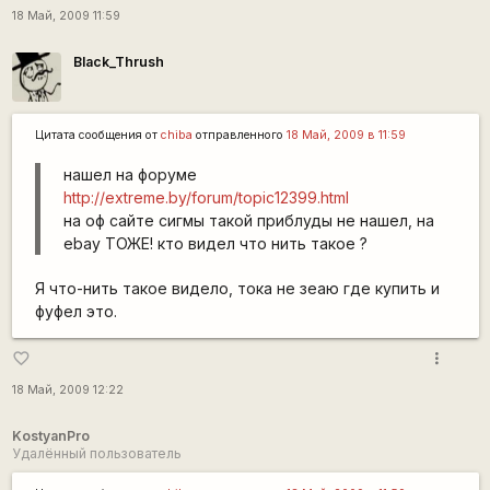
18 Май, 2009 11:59
Black_Thrush
Цитата сообщения от
chiba
отправленного
18 Май, 2009 в 11:59
нашел на форуме
http://extreme.by/forum/topic12399.html
на оф сайте сигмы такой приблуды не нашел, на
ebay ТОЖЕ! кто видел что нить такое ?
Я что-нить такое видело, тока не зеаю где купить и
фуфел это.
more_vert
favorite_border
18 Май, 2009 12:22
KostyanPro
Удалённый пользователь