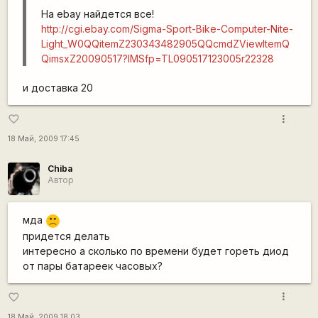
На ebay найдется все!
http://cgi.ebay.com/Sigma-Sport-Bike-Computer-Nite-
Light_W0QQitemZ230343482905QQcmdZViewItemQ
QimsxZ20090517?IMSfp=TL090517123005r22328
и доставка 20
more_vert
favorite_border
18 Май, 2009 17:45
Chiba
Автор
мда
:(
придется делать
интересно а сколько по времени будет гореть диод
от пары батареек часовых?
more_vert
favorite_border
18 Май, 2009 18:03