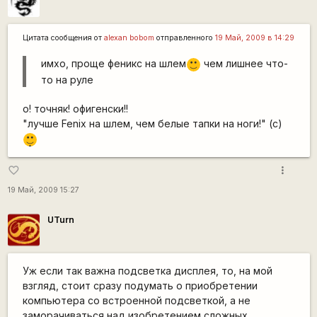
Цитата сообщения от
alexan bobom
отправленного
19 Май, 2009 в 14:29
имхо, проще феникс на шлем
чем лишнее что-
:)
то на руле
о! точняк! офигенски!!
"лучше Fenix на шлем, чем белые тапки на ноги!" (с)
|-)
_)
more_vert
favorite_border
19 Май, 2009 15:27
UTurn
Уж если так важна подсветка дисплея, то, на мой
взгляд, стоит сразу подумать о приобретении
компьютера со встроенной подсветкой, а не
заморачиваться над изобретением сложных