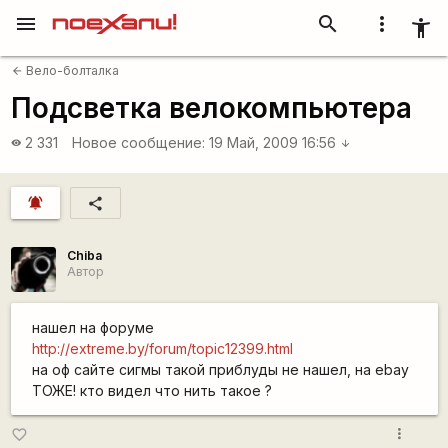
menu
search
more_vert
accessibility_new
Вело-болталка
arrow_back
Подсветка велокомпьютера
2 331
Новое сообщение:
19 Май, 2009 16:56
visibility
arrow_downward
notifications_active
share
Chiba
Автор
нашел на форуме
http://extreme.by/forum/topic12399.html
на оф сайте сигмы такой приблуды не нашел, на ebay
ТОЖЕ! кто видел что нить такое ?
more_vert
favorite_border