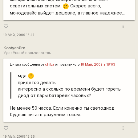
осветительных систем.
Скорее всего,
:)
монодевайс выйдет дешевле, а главное надежнее...
more_vert
favorite_border
19 Май, 2009 16:47
KostyanPro
Удалённый пользователь
Цитата сообщения от
chiba
отправленного
18 Май, 2009 в 18:03
мда
:(
придется делать
интересно а сколько по времени будет гореть
диод от пары батареек часовых?
Не менее 50 часов. Если конечно ты светодиод
будешь питать разумным током.
more_vert
favorite_border
19 Май, 2009 16:56