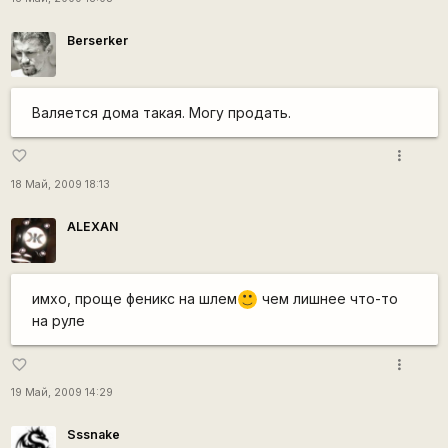
Berserker
Валяется дома такая. Могу продать.
more_vert
favorite_border
18 Май, 2009 18:13
ALEXAN
имхо, проще феникс на шлем
чем лишнее что-то
:)
на руле
more_vert
favorite_border
19 Май, 2009 14:29
Sssnake