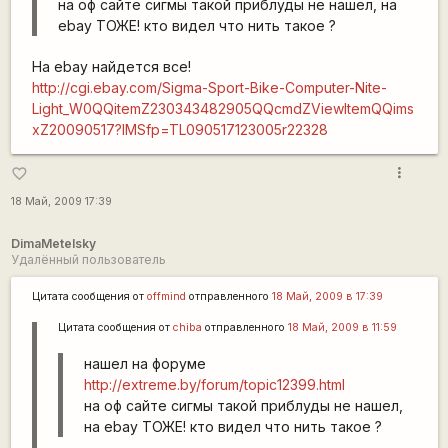
на оф сайте сигмы такой приблуды не нашел, на
ebay ТОЖЕ! кто видел что нить такое ?
На ebay найдется все!
http://cgi.ebay.com/Sigma-Sport-Bike-Computer-Nite-
Light_W0QQitemZ230343482905QQcmdZViewItemQQims
xZ20090517?IMSfp=TL090517123005r22328
more_vert
favorite_border
18 Май, 2009 17:39
DimaMetelsky
Удалённый пользователь
Цитата сообщения от
offmind
отправленного
18 Май, 2009 в 17:39
Цитата сообщения от
chiba
отправленного
18 Май, 2009 в 11:59
нашел на форуме
http://extreme.by/forum/topic12399.html
на оф сайте сигмы такой приблуды не нашел,
на ebay ТОЖЕ! кто видел что нить такое ?