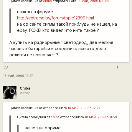
Цитата сообщения от
chiba
отправленного
18 Май, 2009 в 11:59
нашел на форуме
http://extreme.by/forum/topic12399.html
на оф сайте сигмы такой приблуды не нашел, на
ebay ТОЖЕ! кто видел что нить такое ?
А купить на радиорынке 1 светодиод, две мелкие
часовые батарейки и соединить все это дело
религия не позволяет ?
more_vert
favorite_border
18 Май, 2009 12:27
Chiba
Автор
Цитата сообщения от
отправленного
18 Май, 2009 в 12:27
Цитата сообщения от
chiba
отправленного
18 Май, 2009 в 11:59
нашел на форуме