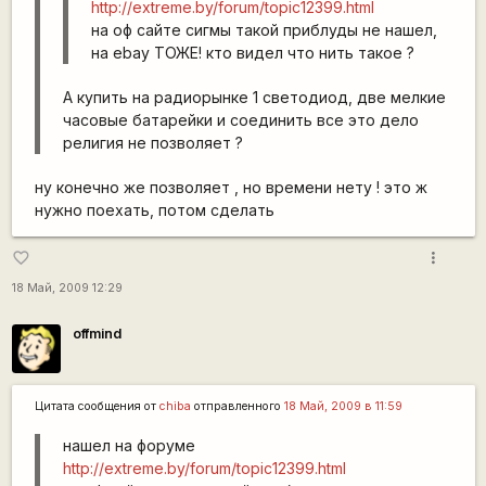
http://extreme.by/forum/topic12399.html
на оф сайте сигмы такой приблуды не нашел,
на ebay ТОЖЕ! кто видел что нить такое ?
А купить на радиорынке 1 светодиод, две мелкие
часовые батарейки и соединить все это дело
религия не позволяет ?
ну конечно же позволяет , но времени нету ! это ж
нужно поехать, потом сделать
more_vert
favorite_border
18 Май, 2009 12:29
offmind
Цитата сообщения от
chiba
отправленного
18 Май, 2009 в 11:59
нашел на форуме
http://extreme.by/forum/topic12399.html