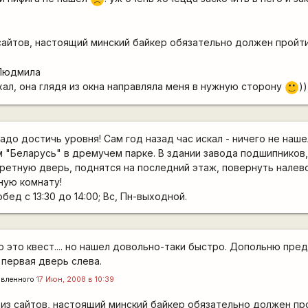
 сайтов, настоящий минский байкер обязательно должен пройти
 Людмила
хал, она глядя из окна направляла меня в нужную сторону
))
:)
надо достичь уровня! Сам год назад час искал - ничего не наше
м "Беларусь" в дремучем парке. В здании завода подшипников,
ретную дверь, поднятся на последний этаж, повернуть налев
ную комнату!
обед с 13:30 до 14:00; Вс, Пн-выходной.
то это квест.... но нашел довольно-таки быстро. Допольню пр
 первая дверь слева.
авленного
17 Июн, 2008 в 10:39
 из сайтов, настоящий минский байкер обязательно должен про