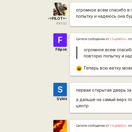
огромное всем спасибо в
попытку и надеюсь она буд
-=PILOT=-
Автор
F
Цитата сообщения от
\-\=pilot\=\-
от
Filipok
огромное всем спасиб
повторю попытку и над
Теперь всю ветку можн
|-))
S
первая открытая дверь за
SVAN
а дальше на самый верх п
центр
Цитата сообщения от
\-\=pilot\=\-
от