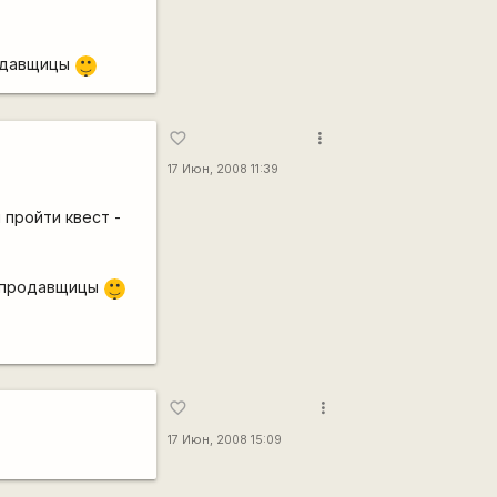
|-)
родавщицы
_)
more_vert
favorite_border
17 Июн, 2008 11:39
 пройти квест -
|-)
м продавщицы
_)
more_vert
favorite_border
17 Июн, 2008 15:09