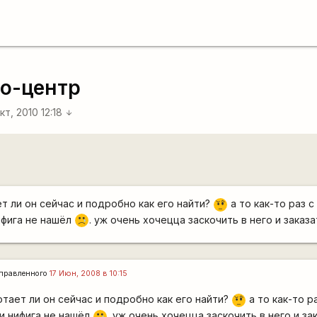
о-центр
кт, 2010 12:18
arrow_downward
т ли он сейчас и подробно как его найти?
а то как-то раз 
???
ифига не нашёл
. уж очень хочецца заскочить в него и заказ
:'(
правленного
17 Июн, 2008 в 10:15
отает ли он сейчас и подробно как его найти?
а то как-то р
???
и нифига не нашёл
. уж очень хочецца заскочить в него и за
:'(