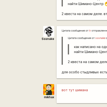
найти Шимано-Центр
2 квеста на самом деле.
Цитата сообщения от
tr
отправленн
Цитата сообщения от
sssnake
о
Sssnake
как написано на од
найти Шимано-Цен
2 квеста на самом де
для особо стыдливых ест
вот тут шимана
mikhax