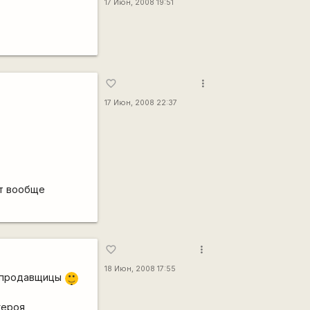
17 Июн, 2008 19:51
more_vert
favorite_border
17 Июн, 2008 22:37
ет вообще
more_vert
favorite_border
18 Июн, 2008 17:55
|-)
м продавщицы
_)
героя