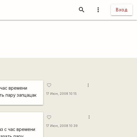
search
more_vert
Вход
more_vert
favorite_border
с час времени
17 Июн, 2008 10:15
ать пару запцацак
more_vert
favorite_border
17 Июн, 2008 10:39
аз с час времени
казать пару