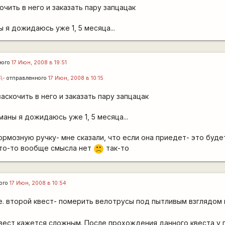
очить в него и заказать пару запцацак
 я дожидаюсь уже 1, 5 месяца...
ного
17 Июн, 2008 в 19:51
=\-
отправленного
17 Июн, 2008 в 10:15
аскочить в него и заказать пару запцацак
маны я дожидаюсь уже 1, 5 месяца...
тормозную ручку- мне сказали, что если она приедет- это буд
что-то вообще смысла нет
так-то
:(
ого
17 Июн, 2008 в 10:54
ле. второй квест- померить велотрусы под пытливым взглядо
квест кажется сложным. После прохождения данного квеста у 