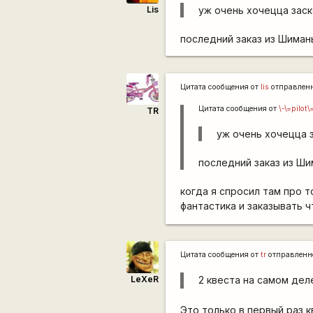
Lis
уж очень хочецца заск
последний заказ из Шиманы
Цитата сообщения от
lis
отправлен
Цитата сообщения от
\-\=pilot\
TR
уж очень хочецца з
последний заказ из Ши
когда я спросил там про 
фантастика и заказывать 
Цитата сообщения от
tr
отправленн
LeXeR
2 квеста на самом де
Это только в первый раз 