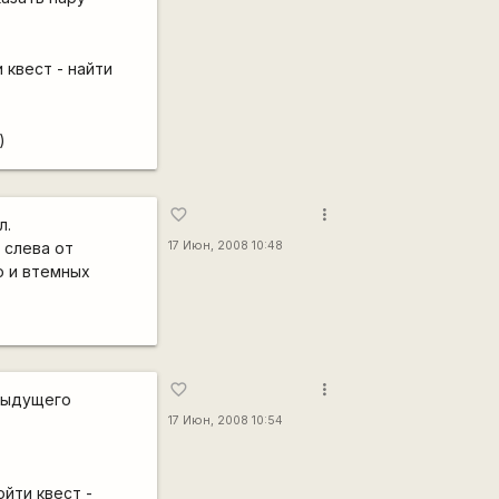
 квест - найти
)
more_vert
favorite_border
л.
 слева от
17 Июн, 2008 10:48
о и втемных
more_vert
favorite_border
едыдущего
17 Июн, 2008 10:54
йти квест -