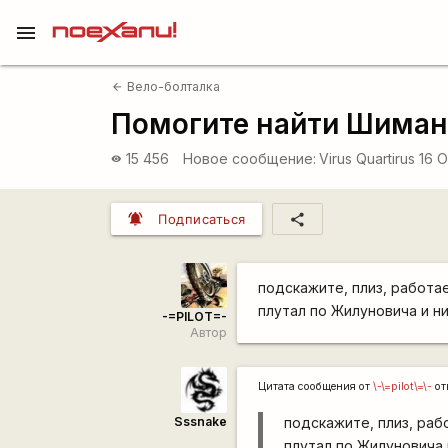
menu
Вело-болталка
arrow_back
Помогите найти Шиман
15 456
Новое сообщение:
Virus Quartirus
16 О
visibility
notifications_active
share
Подписаться
подскажите, плиз, работае
плутал по Жилуновича и н
-=PILOT=-
Автор
Цитата сообщения от
\-\=pilot\=\-
от
Sssnake
подскажите, плиз, раб
плутал по Жилуновича 