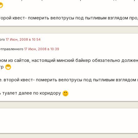
;D
 второй квест- померить велотрусы под пытливым взглядом п
ого
17 Июн, 2008 в 10:54
тправленного
17 Июн, 2008 в 10:39
ном из сайтов, настоящий минский байкер обязательно должен
тр
;D
ле. второй квест- померить велотрусы под пытливым взглядо
ь туалет далее по коридору
:)