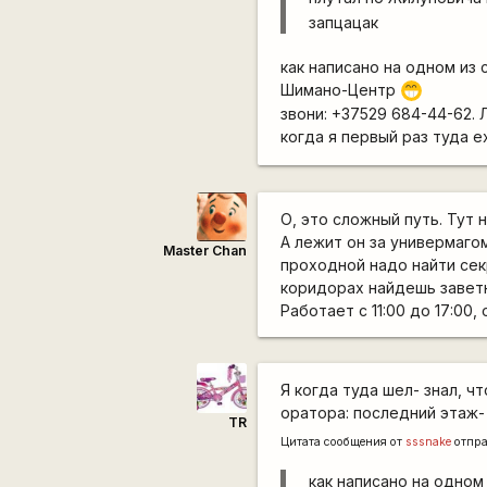
запцацак
как написано на одном из
Шимано-Центр
;D
звони: +37529 684-44-62.
когда я первый раз туда е
О, это сложный путь. Тут 
А лежит он за универмаго
Master Chan
проходной надо найти сек
коридорах найдешь завет
Работает с 11:00 до 17:00, 
Я когда туда шел- знал, ч
оратора: последний этаж-
TR
Цитата сообщения от
sssnake
отпр
как написано на одном