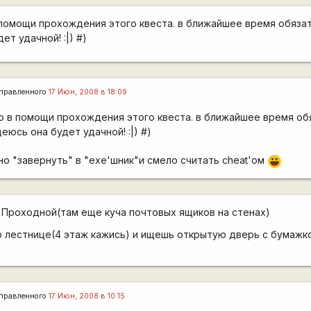
 помощи прохождения этого квеста. в ближайшее время обяза
ет удачной! :|) #)
правленного
17 Июн, 2008 в 18:09
о в помощи прохождения этого квеста. в ближайшее время об
еюсь она будет удачной! :|) #)
о "завернуть" в "exe'шник"и смело считать cheat'ом
|-))
 Проходной(там еще куча почтовых ящиков на стенах)
о лестнице(4 этаж кажись) и ищешь открытую дверь с бумажк
правленного
17 Июн, 2008 в 10:15