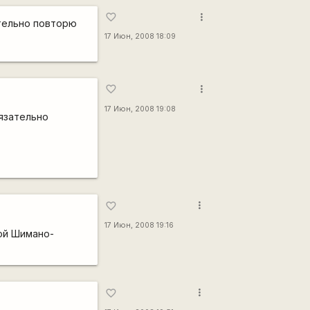
more_vert
favorite_border
тельно повторю
17 Июн, 2008 18:09
more_vert
favorite_border
17 Июн, 2008 19:08
язательно
more_vert
favorite_border
17 Июн, 2008 19:16
ой Шимано-
more_vert
favorite_border