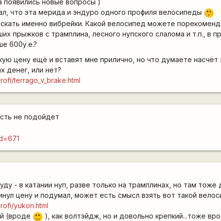
а появились новые вопросы )
ал, что эта мерида и эндуро одного профиля велосипеды
:-[
искать именно вибрейки. Какой велосипед можете порекомен
их прыжков с трамплина, лесного нупского слалома и т.п., в 
ше 600у.е.?
акую цену ещё и вставят мне прилично, но что думаете насчёт
х денег, или нет?
profi/terrago_v_brake.html
сть не подойдет
id=671
уду - в катании нуп, разве только на трамплинах, но там тоже
инул цену и подумал, может есть смысл взять вот такой вело
profi/yukon.html
ый (вроде
), как волтэйдж, но и довольно крепкий...тоже вро
:)