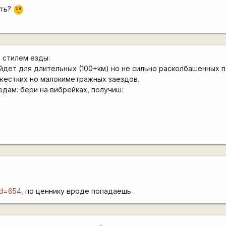
ать?
???
 стилем езды:
дет для длительных (100+км) но не сильно расколбашенных п
жестких но малокиметражных заездов.
дам: бери на вибрейках, получиш:
id=654,
по ценнику вроде попадаешь