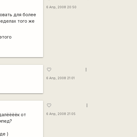
6 Апр, 2008 20:50
довать для более
пределах того же
 этого
more_vert
favorite_border
6 Апр, 2008 21:01
more_vert
favorite_border
 далёёёёк от
6 Апр, 2008 21:05
сипед?
де )