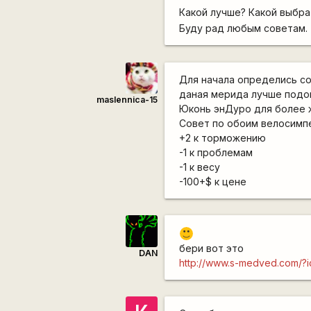
Какой лучше? Какой выбр
Буду рад любым советам.
Для начала определись со
даная мерида лучше подой
maslennica-15
Юконь энДуро для более 
Совет по обоим велосимпе
+2 к торможению
-1 к проблемам
-1 к весу
-100+$ к цене
:)
бери вот это
DAN
http://www.s-medved.com/?