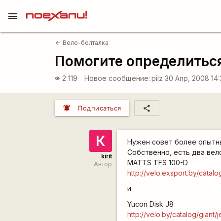
menu
Вело-болталка
arrow_back
Помогите определитьс
2 119
Новое сообщение:
pilz
30 Апр, 2008 14
visibility
notifications_active
share
Подписаться
К
Нужен совет более опытны
Собственно, есть два вел
kirit
MATTS TFS 100-D
Автор
http://velo.exsport.by/catal
и
Yucon Disk J8
http://velo.by/catalog/giant/