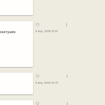
more_vert
favorite_border
окатушек.
6 Апр, 2008 19:50
more_vert
favorite_border
6 Апр, 2008 20:07
more_vert
favorite_border