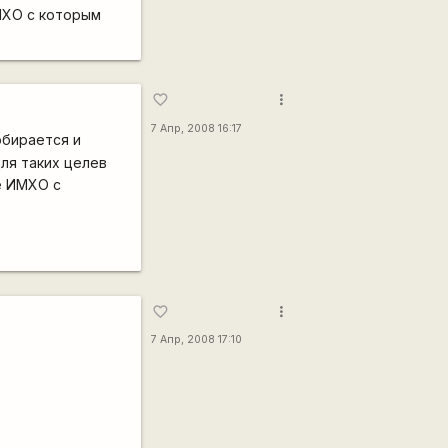
МХО с которым
more_vert
favorite_border
7 Апр, 2008 16:17
обирается и
ля таких целев
е ИМХО с
more_vert
favorite_border
7 Апр, 2008 17:10