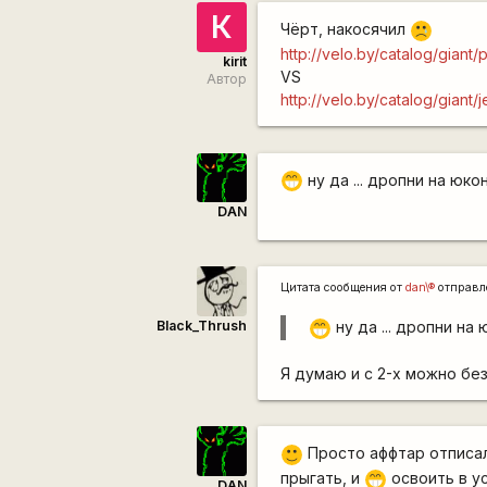
К
Чёрт, накосячил
:'(
http://velo.by/catalog/giant/
kirit
VS
Автор
http://velo.by/catalog/giant/
ну да ... дропни на юк
;D
DAN
Цитата сообщения от
dan\®
отправл
Black_Thrush
ну да ... дропни на
;D
Я думаю и с 2-х можно бе
Просто аффтар отписал
:)
прыгать, и
освоить в у
;D
DAN