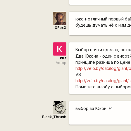
юкон-отличный первый бай
будешь думать чё с ним 
XFoxX
К
Выбор почти сделан, оста
Два Юкона - один с вибрэй
kirit
принципе разница по цене 
Автор
http://velo.by/catalog/giant/p
VS
http://velo.by/catalog/giant/
Помогите ньюбу с выборо
выбор за Юкон: +1
Black_Thrush