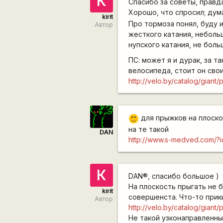
К
Спасибо за советы, правд
Хорошо, что спросил; дум
kirit
Про тормоза понял, буду 
Автор
жесткого катания, небольш
нупского катания, не боль
ПС: может я и дурак, за т
велосипеда, стоит он свои
http://velo.by/catalog/giant/
для прыжков на плоско
:)
на те такой
DAN
http://www.s-medved.com/?
К
DAN®, спасибо большое )
На плоскость прыгать не б
kirit
совершенста. Что-то прик
Автор
http://velo.by/catalog/giant/
Не такой узконаправленн