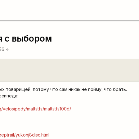
я с выбором
:36
arrow_downward
х товарищей, потому что сам никак не пойму, что брать.
осипеда:
og/velosipedy/mattstfs/mattstfs100d/
jeeptrail/yukonj8disc.html