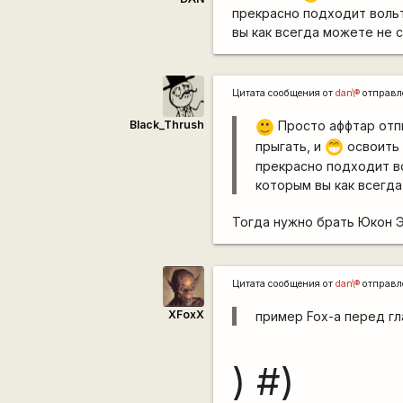
прекрасно подходит вольт
вы как всегда можете не с
Цитата сообщения от
dan\®
отправл
Black_Thrush
Просто аффтар отпи
:)
прыгать, и
освоить 
;D
прекрасно подходит в
которым вы как всегда
Тогда нужно брать Юкон Э
Цитата сообщения от
dan\®
отправл
XFoxX
пример Fox-а перед г
) #)