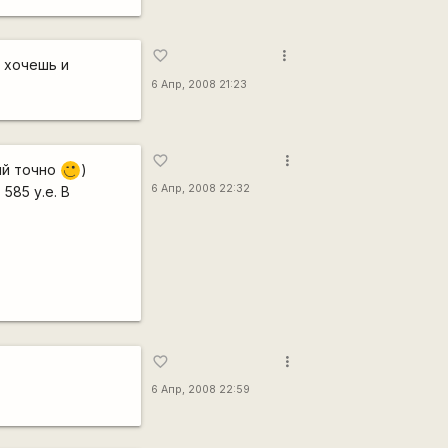
more_vert
favorite_border
 хочешь и
6 Апр, 2008 21:23
more_vert
favorite_border
ий точно
)
,-)
6 Апр, 2008 22:32
585 у.е. В
more_vert
favorite_border
6 Апр, 2008 22:59