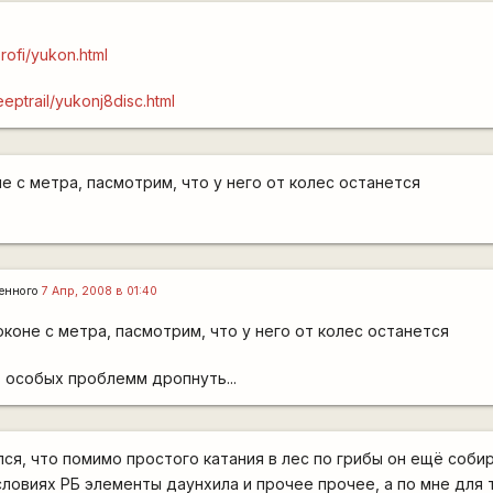
profi/yukon.html
jeeptrail/yukonj8disc.html
оне с метра, пасмотрим, что у него от колес останется
енного
7 Апр, 2008 в 01:40
 юконе с метра, пасмотрим, что у него от колес останется
з особых проблемм дропнуть...
ся, что помимо простого катания в лес по грибы он ещё соби
словиях РБ элементы даунхила и прочее прочее, а по мне для 