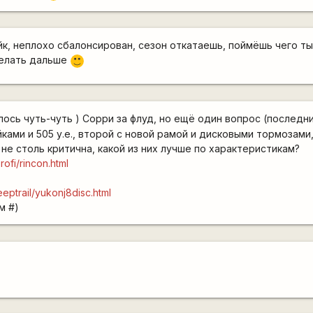
к, неплохо сбалонсирован, сезон откатаешь, поймёшь чего ты
делать дальше
:)
лось чуть-чуть ) Сорри за флуд, но ещё один вопрос (последн
ками и 505 у.е., второй с новой рамой и дисковыми тормозами, 
не столь критична, какой из них лучше по характеристикам?
rofi/rincon.html
jeeptrail/yukonj8disc.html
м #)