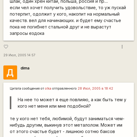
шлак, один хрен китай, польша, россия и пр....
если чел хочет получить удовольствие, то уж пускай
потерпит, одолжит у кого, накопит на нормальный
качеств. вел для начинающих. и будет ему счастье
пока не погибнет стальной друг и не вырастут
запросы ездока
more_vert
favorite_border
29 Июл, 2005 14:57
dima
Д
Цитата сообщения от
olka
отправленного
28 Июл, 2005 в 18:42
На нее то может я еще повлияю, а как быть тем у
кого нет меня или мне подобной?
те у кого нет тебя, любимой, будут заниматься чем-
нибудь другим, выкинув этот металолом. Может им
от этого счастье будет - лишнюю сотню баксов