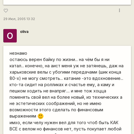
more_vert
favorite_border
29 Июл, 2005 13:32
oliva
O
незнамо
остаюсь верен байку по жизни... на чём бы я ни
катал... конечно, на аист меня уж не затянешь, даж на
харьковские велы с убогими передачами (шик конца
80-х) не могу смотреть... катание -это вдохновение...
кто-та сидит на ролликах и счастье ему, а каму и
пешком ходить не внапряг.... и мне тож хоцца
поменять свой вел на более новый, из технических а
не эстетических соображений, но не имею
возможности этого сделать по финансовым
выражениям
:)
имхо, если челу нужен вел для того чтоб быть КАК
ВСЕ с велом но финансов нет, пусть покупает любой