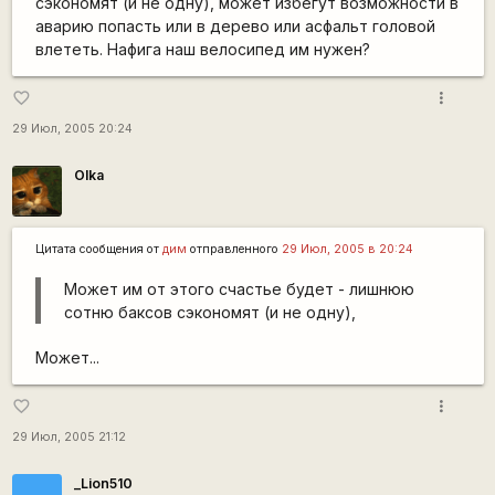
сэкономят (и не одну), может избегут возможности в
аварию попасть или в дерево или асфальт головой
влететь. Нафига наш велосипед им нужен?
more_vert
favorite_border
29 Июл, 2005 20:24
Olka
Цитата сообщения от
дим
отправленного
29 Июл, 2005 в 20:24
Может им от этого счастье будет - лишнюю
сотню баксов сэкономят (и не одну),
Может...
more_vert
favorite_border
29 Июл, 2005 21:12
_Lion510