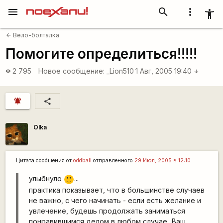
menu
search
more_vert
accessibility_new
Вело-болталка
arrow_back
Помогите определиться!!!!!
2 795
Новое сообщение:
_Lion510
1 Авг, 2005 19:40
visibility
arrow_downward
notifications_active
share
Olka
Цитата сообщения от
oddball
отправленного
29 Июл, 2005 в 12:10
улыбнуло
...
:)
практика показывает, что в большинстве случаев
не важно, с чего начинать - если есть желание и
увлечение, будешь продолжать заниматься
понравившимся делом в любом случае...Ваш