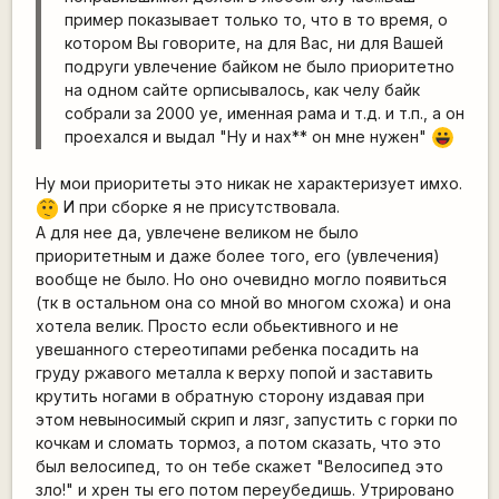
пример показывает только то, что в то время, о
котором Вы говорите, на для Вас, ни для Вашей
подруги увлечение байком не было приоритетно
на одном сайте орписывалось, как челу байк
собрали за 2000 уе, именная рама и т.д. и т.п., а он
проехался и выдал "Ну и нах** он мне нужен"
|-))
Ну мои приоритеты это никак не характеризует имхо.
И при сборке я не присутствовала.
:-/
А для нее да, увлечене великом не было
приоритетным и даже более того, его (увлечения)
вообще не было. Но оно очевидно могло появиться
(тк в остальном она со мной во многом схожа) и она
хотела велик. Просто если обьективного и не
увешанного стереотипами ребенка посадить на
груду ржавого металла к верху попой и заставить
крутить ногами в обратную сторону издавая при
этом невыносимый скрип и лязг, запустить с горки по
кочкам и сломать тормоз, а потом сказать, что это
был велосипед, то он тебе скажет "Велосипед это
зло!" и хрен ты его потом переубедишь. Утрировано