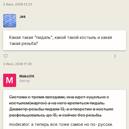
2 Июн, 2008 13:23
Jek
Какая такая "пидаль", какой такой костыль и какая
такая резьба?
more_vert
favorite_border
2 Июн, 2008 17:28
MaksON
M
Автор
Система с тремя звездами, она идет суцельно с
костылем(жаргон) а на него крепиться пидаль.
Диаметр резьбы пидали 13, а отверстие в костыле
расфольцевальсь до 15, и сейчас без резьбы.
moderator: а теперь все тоже самое но по- русски.