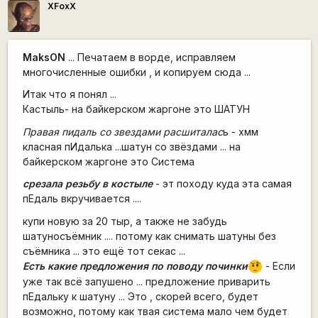
XFoxX
MaksON
... Печатаем в ворде, исправляем
многочисленные ошибки , и копируем сюда ...
Итак что я понял ...
Кастыль- на байкерском жаргоне это ШАТУН
Правая пидаль со звездами расшиталас
ь - хмм
класная пИдалька ...шатун со звёздами ... на
байкерском жаргоне это Система
срезала резьбу в костыле
- эт походу куда эта самая
пЕдаль вкручивается ....
купи новую за 20 тыр, а также не забудь
шатуносъёмник .... потому как снимать шатуны без
съёмника ... это ещё тот секас ...
??
Есть какие предложения по поводу починки
- Если
?
уже так всё запушено ... предложение приварить
пЕдальку к шатуну ... Это , скорей всего, будет
возможно, потому как твая система мало чем будет