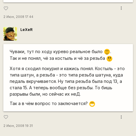
more_vert
favorite_border
2 Июн, 2008 17:44
LeXeR
|-)
Чуваки, тут по ходу курево реальное было
.
_)
=8
Так и не понял, чё за костыль и чё за резьба
O
Хотя я сходил покурил и кажись понял. Костыль - это
типа шатун, а резьба - это типа резьба шатуна, куда
педаль вкручивается. Ну типа резьба была под 13, а
стала 15. А теперь вообще без резьбы. То бишь
разрывы были, но сейчас их неД.
Так а в чём вопрос то заключается?
;D
more_vert
favorite_border
2 Июн, 2008 19:31