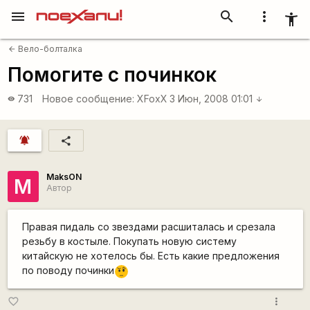
menu
search
more_vert
accessibility_new
Вело-болталка
arrow_back
Помогите с починкок
731
Новое сообщение:
XFoxX
3 Июн, 2008 01:01
visibility
arrow_downward
notifications_active
share
MaksON
M
Автор
Правая пидаль со звездами расшиталась и срезала
резьбу в костыле. Покупать новую систему
китайскую не хотелось бы. Есть какие предложения
по поводу починки
???
more_vert
favorite_border