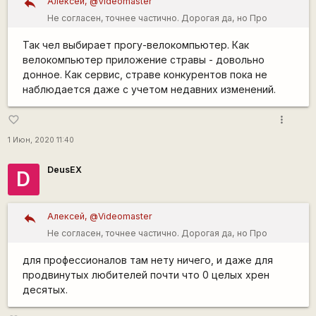
Алексей, @Videomaster
Не согласен, точнее частично. Дорогая да, но Про
аккаунт Вам нужен, только если Вы профессионал,
Так чел выбирает прогу-велокомпьютер. Как
любителю хватает бесплатной версии. Непонятная... нет.
велокомпьютер приложение стравы - довольно
Всё просто и доступно. Я как раз связку часы + Страва и
донное. Как сервис, страве конкурентов пока не
использую. Покатался, синхронизировался, данные в
наблюдается даже с учетом недавних изменений.
Страве. Открываешь и смотришь: трек, телеметрия. Всё,
more_vert
favorite_border
что мне необходимо. Ну и чисто развлекательные штучки
есть, кто за сколько какой участок проехал, иногда
1 Июн, 2020 11:40
ловлю себя на мысли, что на некоторых постоянных
DeusEX
маршрутах стараюсь топить быстрее, помня, что был там
D
вторым, третьим ))))))) Опять же подписки на друзей. Кто
куда катал, трек. Очень удобно.
Алексей, @Videomaster
Не согласен, точнее частично. Дорогая да, но Про
аккаунт Вам нужен, только если Вы профессионал,
для профессионалов там нету ничего, и даже для
любителю хватает бесплатной версии. Непонятная... нет.
продвинутых любителей почти что 0 целых хрен
Всё просто и доступно. Я как раз связку часы + Страва и
десятых.
использую. Покатался, синхронизировался, данные в