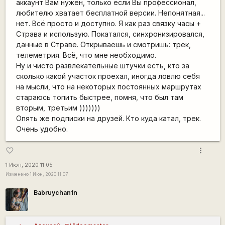
аккаунт Вам нужен, только если Вы профессионал,
любителю хватает бесплатной версии. Непонятная...
нет. Всё просто и доступно. Я как раз связку часы +
Страва и использую. Покатался, синхронизировался,
данные в Страве. Открываешь и смотришь: трек,
телеметрия. Всё, что мне необходимо.
Ну и чисто развлекательные штучки есть, кто за
сколько какой участок проехал, иногда ловлю себя
на мысли, что на некоторых постоянных маршрутах
стараюсь топить быстрее, помня, что был там
вторым, третьим )))))))
Опять же подписки на друзей. Кто куда катал, трек.
Очень удобно.
more_vert
favorite_border
1 Июн, 2020 11:05
Изменено 1 Июн, 2020 11:07
Babruychan1n