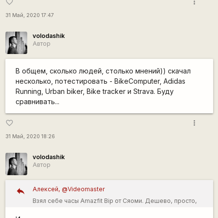
more_vert
favorite_border
31 Май, 2020 17:47
volodashik
Автор
В общем, сколько людей, столько мнений)) скачал
несколько, потестировать - BikeComputer, Adidas
Running, Urban biker, Bike tracker и Strava. Буду
сравнивать...
more_vert
favorite_border
31 Май, 2020 18:26
volodashik
Автор
Алексей, @Videomaster
Взял себе часы Amazfit Bip от Сяоми. Дешево, просто,
работают нормально. Свой GPS, работают автономно,