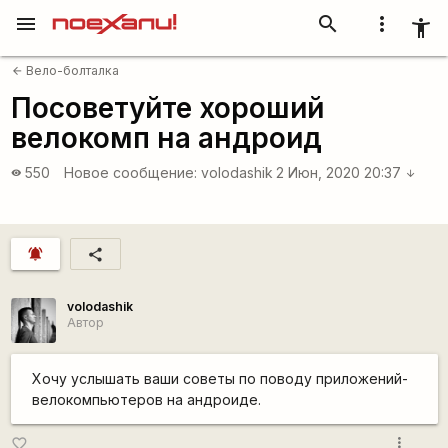
menu
search
more_vert
accessibility_new
Вело-болталка
arrow_back
Посоветуйте хороший
велокомп на андроид
550
Новое сообщение:
volodashik
2 Июн, 2020 20:37
visibility
arrow_downward
notifications_active
share
volodashik
Автор
Хочу услышать ваши советы по поводу приложений-
велокомпьютеров на андроиде.
more_vert
favorite_border