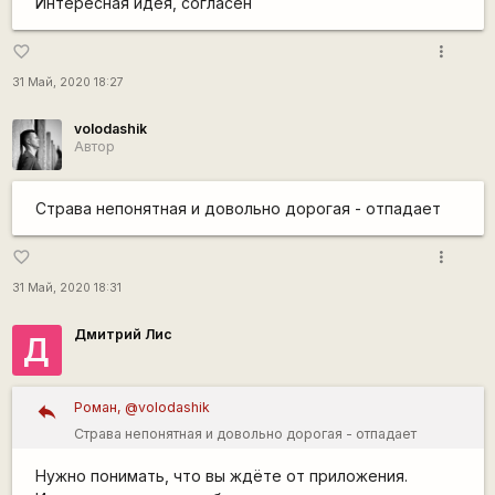
Интересная идея, согласен
смарт нужен только для синхронизации и выгрузки
данных дальше, в Страву, например. Брал именно как
more_vert
favorite_border
трекер. Месяц пользую, трек закорявили только один
31 Май, 2020 18:27
раз.
volodashik
Автор
Страва непонятная и довольно дорогая - отпадает
more_vert
favorite_border
31 Май, 2020 18:31
Дмитрий Лис
Д
Роман, @volodashik
Страва непонятная и довольно дорогая - отпадает
Нужно понимать, что вы ждёте от приложения.