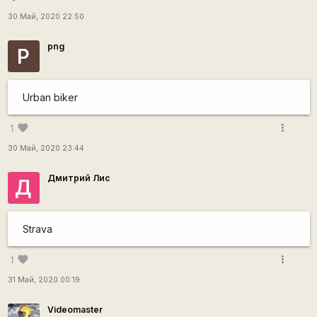
30 Май, 2020 22:50
png
P
Urban biker
more_vert
favorite
1
30 Май, 2020 23:44
Дмитрий Лис
Д
Strava
more_vert
favorite
1
31 Май, 2020 00:19
Videomaster