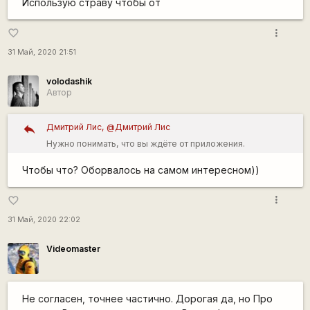
Использую страву чтобы от
more_vert
favorite_border
31 Май, 2020 21:51
volodashik
Автор
Дмитрий Лис, @Дмитрий Лис
Нужно понимать, что вы ждёте от приложения.
Использую страву чтобы от
Чтобы что? Оборвалось на самом интересном))
more_vert
favorite_border
31 Май, 2020 22:02
Videomaster
Не согласен, точнее частично. Дорогая да, но Про