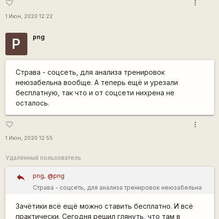
Страве. Открываешь и смотришь: трек, телеметрия. Всё,
more_vert
favorite_border
что мне необходимо. Ну и чисто развлекательные штучки
1 Июн, 2020 12:22
есть, кто за сколько какой участок проехал, иногда
ловлю себя на мысли, что на некоторых постоянных
png
P
маршрутах стараюсь топить быстрее, помня, что был там
вторым, третьим ))))))) Опять же подписки на друзей. Кто
куда катал, трек. Очень удобно.
Страва - соцсеть, для анализа тренировок
неюзабельна вообще. А теперь ещё и урезали
бесплатную, так что и от соцсети нихрена не
осталось.
more_vert
favorite_border
1 Июн, 2020 12:55
Удалённый пользователь
png, @png
Страва - соцсеть, для анализа тренировок неюзабельна
вообще. А теперь ещё и урезали бесплатную, так что и от
Зачётики всё ещё можно ставить бесплатно. И всё
соцсети нихрена не осталось.
практически. Сегодня решил глянуть, что там в