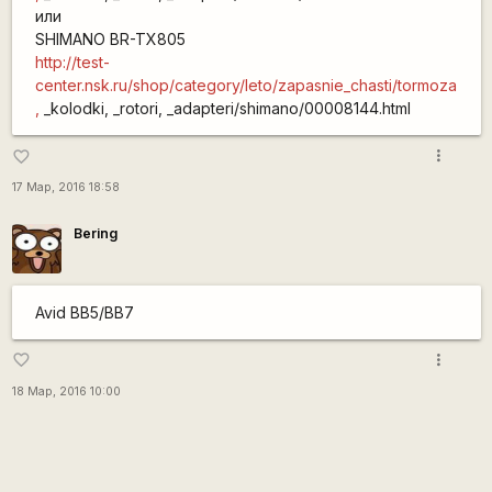
или
SHIMANO BR-TX805
http://test-
center.nsk.ru/shop/category/leto/zapasnie_chasti/tormoza
,
_kolodki, _rotori, _adapteri/shimano/00008144.html
more_vert
favorite_border
17 Мар, 2016 18:58
Bering
Avid BB5/BB7
more_vert
favorite_border
18 Мар, 2016 10:00