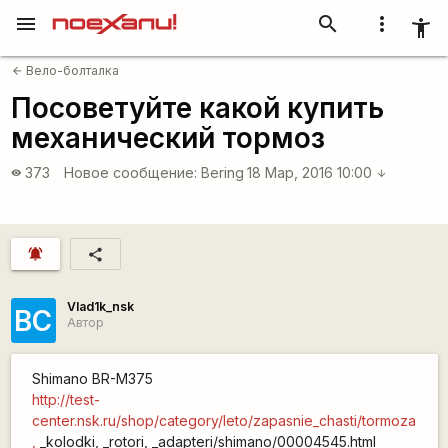
menu
search
more_vert
accessibility_new
Вело-болталка
arrow_back
Посоветуйте какой купить
механический тормоз
373
Новое сообщение:
Bering
18 Мар, 2016 10:00
visibility
arrow_downward
notifications_active
share
Vlad1k_nsk
ВС
Автор
Shimano BR-M375
http://test-
center.nsk.ru/shop/category/leto/zapasnie_chasti/tormoza
,
_kolodki, _rotori, _adapteri/shimano/00004545.html