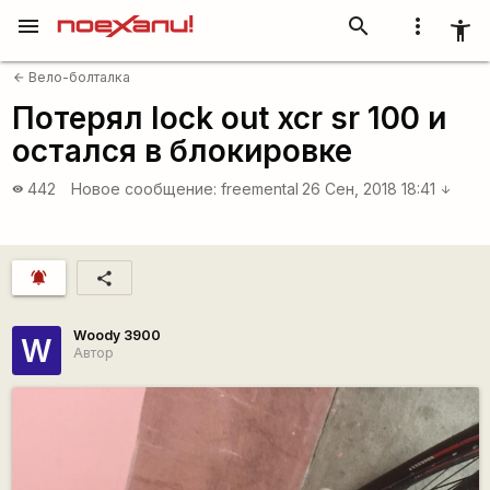
menu
search
more_vert
accessibility_new
Вело-болталка
arrow_back
Потерял lock out xcr sr 100 и
остался в блокировке
442
Новое сообщение:
freemental
26 Сен, 2018 18:41
visibility
arrow_downward
notifications_active
share
Woody 3900
W
Автор