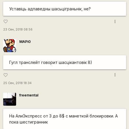
Уставіць адпаведны шасьціграньнік, не?
more_vert
favorite_border
23 Сен, 2018 08:56
MAPi0
Гугл транслейт говорит шасцікантовік 8)
more_vert
favorite_border
25 Сен, 2018 18:34
freemental
На АлиЭкспресс от 3 до 8$ с манеткой блокировки. А
пока шестигранник