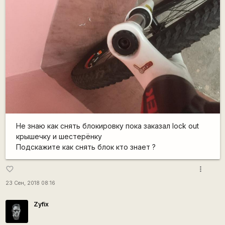
Не знаю как снять блокировку пока заказал lock out
крышечку и шестерёнку
Подскажите как снять блок кто знает ?
more_vert
favorite_border
23 Сен, 2018 08:16
Zyfix