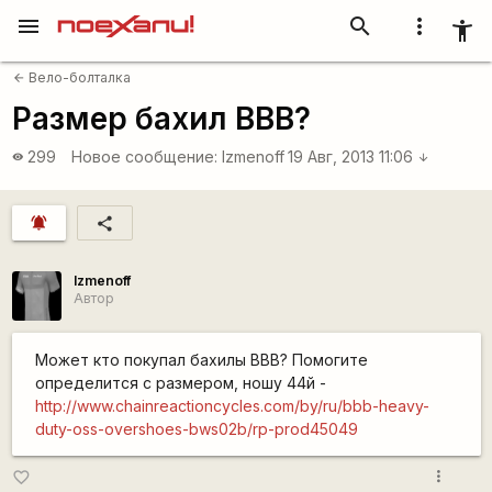
menu
search
more_vert
accessibility_new
Вело-болталка
arrow_back
Размер бахил BBB?
299
Новое сообщение:
Izmenoff
19 Авг, 2013 11:06
visibility
arrow_downward
notifications_active
share
Izmenoff
Автор
Может кто покупал бахилы BBB? Помогите
определится с размером, ношу 44й -
http://www.chainreactioncycles.com/by/ru/bbb-heavy-
duty-oss-overshoes-bws02b/rp-prod45049
more_vert
favorite_border