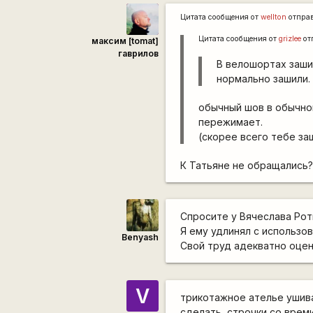
Цитата сообщения от
wellton
отпра
Цитата сообщения от
grizlee
от
максим [tomat]
гаврилов
В велошортах зашил
нормально зашили.
обычный шов в обычном
пережимает.
(скорее всего тебе з
К Татьяне не обращались? 
Спросите у Вячеслава Рот
Я ему удлинял с использо
Benyash
Свой труд адекватно оцен
V
трикотажное ателье ушива
сделать, строчки со врем