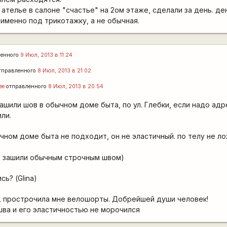
ателье в салоне "счастье" на 2ом этаже, сделали за день. де
именно под трикотажку, а не обычная.
ленного
9 Июл, 2013 в 11:24
тправленного
8 Июл, 2013 в 21:02
lee
отправленного
8 Июл, 2013 в 20:54
ашили шов в обычном доме быта, по ул. Глебки, если надо адр
ли.
ном доме быта не подходит, он не эластичный. по телу не ло
е зашили обычным строчным швом)
ь? (Glina)
ал, прострочила мне велошорты. Добрейшей души человек!
 шва и его эластичностью не морочился