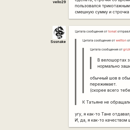
vello29
пользовался трикотажным 
смешную сумму и строчка 
Цитата сообщения от
tomat
отправ
Цитата сообщения от
wellton
о
Sssnake
Цитата сообщения от
griz
В велошортах з
нормально заши
обычный шов в обыч
пережимает.
(скорее всего теб
К Татьяне не обращалис
угу, я как-то Тане отдав
И, да, я как-то качеством