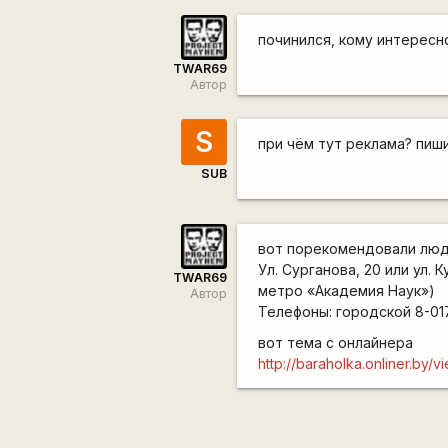
починился, кому интересно
TWAR69
Автор
S
при чём тут реклама? пиш
SUB
вот порекомендовали люд
Ул. Сурганова, 20 или ул.
TWAR69
метро «Академия Наук»)
Автор
Телефоны: городской 8-01
вот тема с онлайнера
http://baraholka.onliner.by