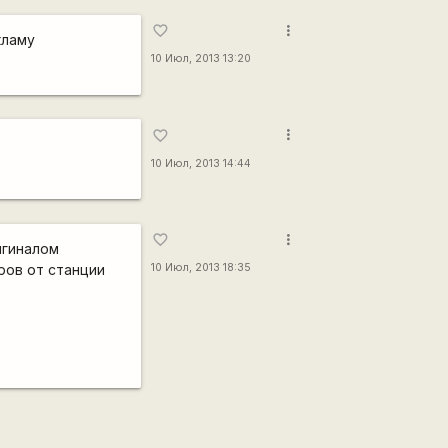
more_vert
favorite_border
кламу
10 Июл, 2013 13:20
more_vert
favorite_border
10 Июл, 2013 14:44
more_vert
favorite_border
игиналом
тров от станции
10 Июл, 2013 18:35