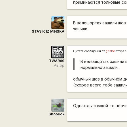
приминаются толковые со
В велошортах зашили шов 
зашили.
STASIK IZ MINSKA
Цитата сообщения от
grizlee
отправ
TWAR69
В велошортах зашили ш
Автор
нормально зашили.
обычный шов в обычном до
(скорее всего тебе заши
Однажды с какой-то неоче
Shoorick