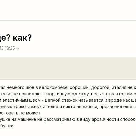
е? как?
13 18:35
arrow_downward
л немного шов в велокомбезе. хороший, дорогой, италия не кит
телье не принимают спортивную одежду. весь затык что там 
эластичным швом - цепной стежок называется и вроде как ше
анных трикотажных ателье и никто не взялся, прозвонил еще ш
ветовать не может.
ушке на машинке не рассматриваю в виду архаичности способ
бушки.