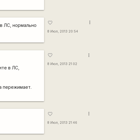
more_vert
favorite_border
 в ЛС, нормально
8 Июл, 2013 20:54
more_vert
favorite_border
8 Июл, 2013 21:02
ите в ЛС,
 а пережимает.
more_vert
favorite_border
8 Июл, 2013 21:46