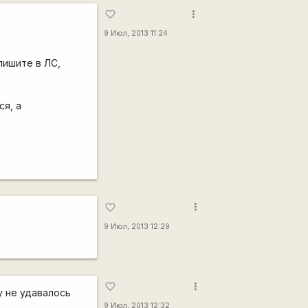
more_vert
favorite_border
9 Июл, 2013 11:24
пишите в ЛС,
ся, а
more_vert
favorite_border
9 Июл, 2013 12:29
more_vert
favorite_border
у не удавалось
9 Июл, 2013 12:32