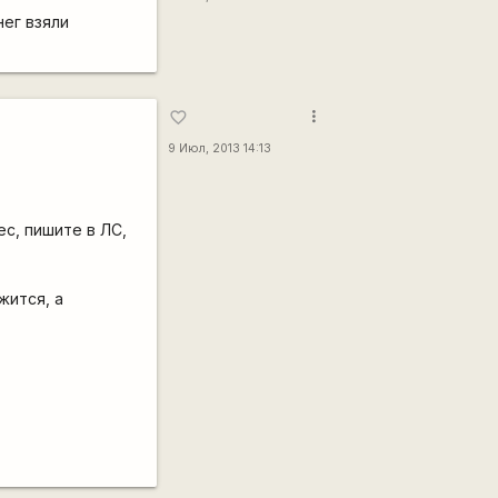
нег взяли
more_vert
favorite_border
9 Июл, 2013 14:13
ес, пишите в ЛС,
жится, а