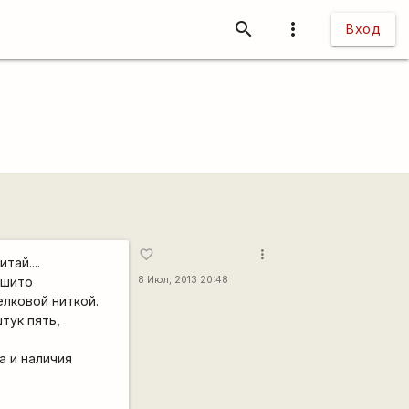
search
more_vert
Вход
more_vert
favorite_border
ай....
сшито
8 Июл, 2013 20:48
лковой ниткой.
тук пять,
а и наличия