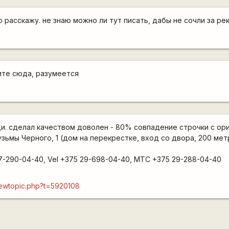
 расскажу. не знаю можно ли тут писать, дабы не сочли за ре
ите сюда, разумеется
и. сделал качеством доволен - 80% совпадение строчки с ор
 Кузьмы Черного, 1 (дом на перекрестке, вход со двора, 200 ме
7-290-04-40, Vel +375 29-698-04-40, МТС +375 29-288-04-40
/viewtopic.php?t=5920108