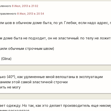
вленного
8 Июл, 2013 в 21:02
правленного
8 Июл, 2013 в 20:54
и шов в обычном доме быта, по ул. Глебки, если надо адрес, 
 доме быта не подходит, он не эластичный. по телу не ложит
ашили обычным строчным швом)
(Glina)
ько (40°), как удлиненные мной велоштаны в эксплуатации
ванием этой самой эластичной строчки
ить не могу
ет одежду. Но так, как это делает производитель еще ником
инем расходятся.