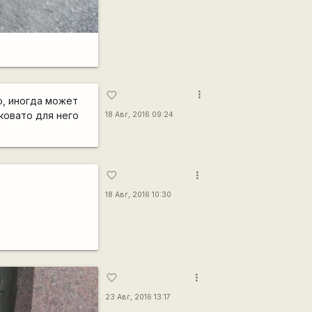
more_vert
favorite_border
о, иногда может
ковато для него
18 Авг, 2016 09:24
more_vert
favorite_border
18 Авг, 2016 10:30
more_vert
favorite_border
23 Авг, 2016 13:17