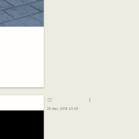
more_vert
favorite_border
26 Авг, 2016 23:20