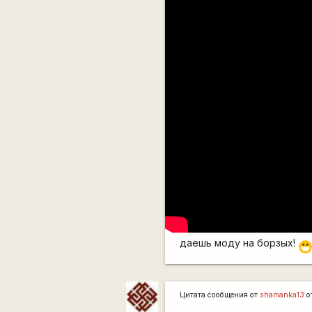
даешь моду на борзых!
:D
Цитата сообщения от
shamanka13
о