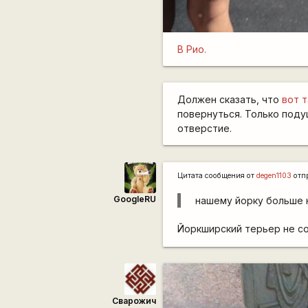
В Рио.
Должен сказать, что
вот 
повернуться. Только поду
отверстие.
Цитата сообщения от
degen1103
отп
GoogleRU
нашему йорку больше 
Йоркширский терьер не со
Сварожич