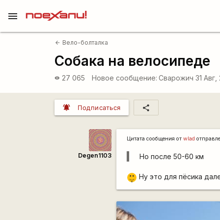
menu
Вело-болталка
arrow_back
Собака на велосипеде
27 065
Новое сообщение:
Сварожич
31 Авг,
visibility
notifications_active
share
Подписаться
Цитата сообщения от
wlad
отправл
Degen1103
Но после 50-60 км
|-)
Ну это для пёсика дале
_)