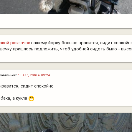
такой рюкзачок
нашему йорку больше нравится, сидит спокойн
шечку пришлось подложить, чтоб удобней сидеть было - высо
равленного
18 Авг, 2016 в 09:24
нравится, сидит спокойно
бака, а кукла
:D