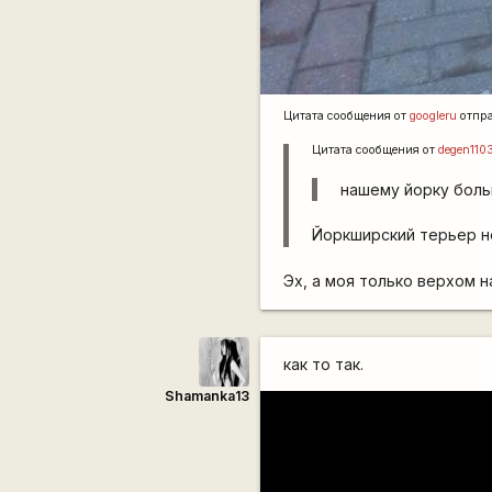
Цитата сообщения от
googleru
отпр
Цитата сообщения от
degen110
нашему йорку боль
Йоркширский терьер не
Эх, а моя только верхом
как то так.
Shamanka13