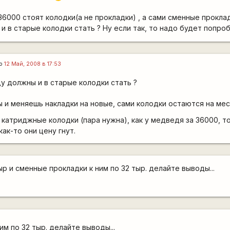
. 36000 стоят колодки(а не прокладки) , а сами сменные прокла
и в старые колодки стать ? Ну если так, то надо будет попр
го
12 Май, 2008 в 17:53
у должны и в старые колодки стать ?
 и меняешь накладки на новые, сами колодки остаются на мес
ь катриджные колодки (пара нужна), как у медведя за 36000, т
как-то они цену гнут.
ыр и сменные прокладки к ним по 32 тыр. делайте выводы...
им по 32 тыр. делайте выводы...