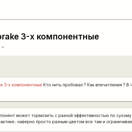
rake 3-х компонентные
5
arrow_downward
ke 3-х компонентные
Кто нить пробовал ? Как впечатления ? В
мпонент может тормозить с разной эффективностью по сухому
рактике.. наверно просто разным цветом все там и ограничивае