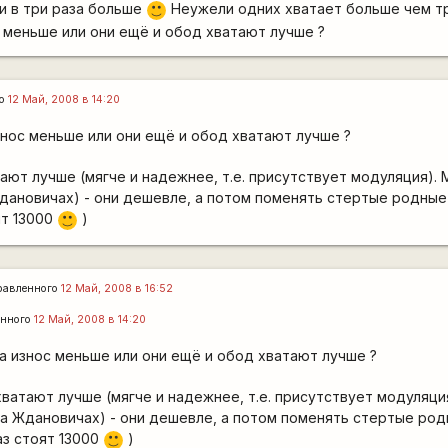
ти в три раза больше
Неужели одних хватает больше чем тр
:)
с меньше или они ещё и обод хватают лучше ?
го
12 Май, 2008 в 14:20
знос меньше или они ещё и обод хватают лучше ?
ают лучше (мягче и надежнее, т.е. присутствует модуляция).
Ждановичах) - они дешевле, а потом поменять стертые родны
ят 13000
)
:)
равленного
12 Май, 2008 в 16:52
енного
12 Май, 2008 в 14:20
ка износ меньше или они ещё и обод хватают лучше ?
ватают лучше (мягче и надежнее, т.е. присутствует модуляци
 на Ждановичах) - они дешевле, а потом поменять стертые ро
аз стоят 13000
)
:)