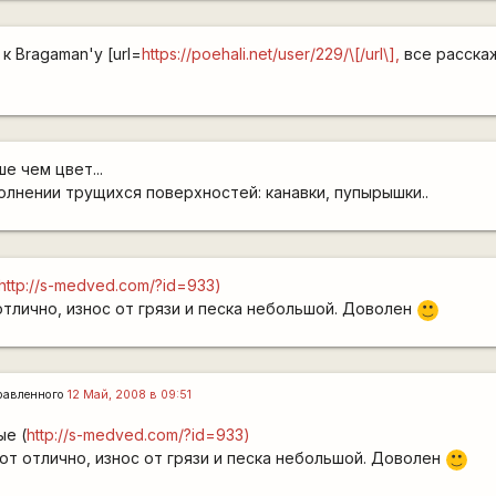
к Bragaman'у [url=
https://poehali.net/user/229/\[/url\],
все расскаж
е чем цвет...
олнении трущихся поверхностей: канавки, пупырышки..
http://s-medved.com/?id=933)
тлично, износ от грязи и песка небольшой. Доволен
:)
равленного
12 Май, 2008 в 09:51
е (
http://s-medved.com/?id=933)
т отлично, износ от грязи и песка небольшой. Доволен
:)