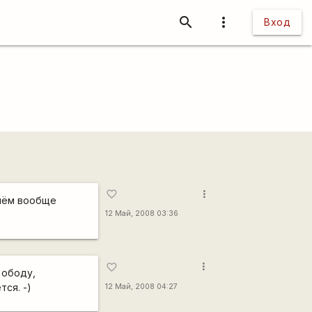
search
more_vert
Вход
more_vert
favorite_border
 чём вообще
12 Май, 2008 03:36
more_vert
favorite_border
 ободу,
тся. -)
12 Май, 2008 04:27