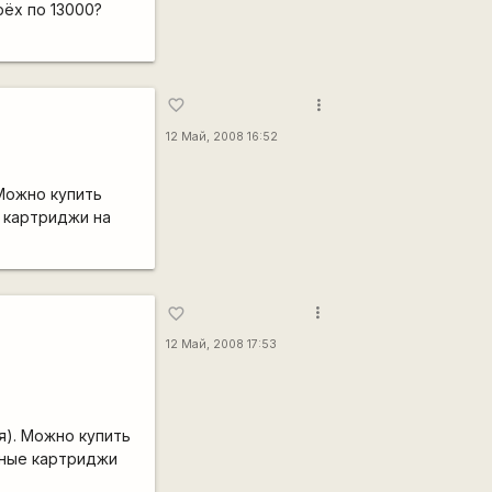
ёх по 13000?
more_vert
favorite_border
12 Май, 2008 16:52
 Можно купить
е картриджи на
more_vert
favorite_border
12 Май, 2008 17:53
я). Можно купить
дные картриджи