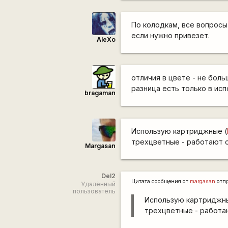
По колодкам, все вопросы 
если нужно привезет.
AleXo
отличия в цвете - не больш
разница есть только в исп
bragaman
Использую картриджные (
трехцветные - работают о
Margasan
Del2
Цитата сообщения от
margasan
отп
Удалённый
пользователь
Использую картриджны
трехцветные - работаю