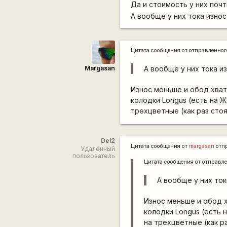
Да и стоимость у них поч
А вообще у них тока изно
Цитата сообщения от
отправленно
Margasan
А вообще у них тока и
Износ меньше и обод хват
колодки Longus (есть на 
трехцветные (как раз сто
Del2
Цитата сообщения от
margasan
отп
Удалённый
пользователь
Цитата сообщения от
отправл
А вообще у них то
Износ меньше и обод х
колодки Longus (есть
на трехцветные (как р