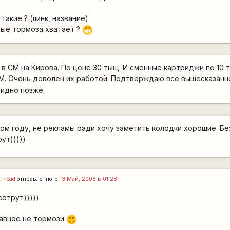
такие ? (линк, название)
вые тормоза хватает ?
;D
 в СМ на Кирова. По цене 30 тыщ. И сменные картриджи по 10 
 СМ. Очень доволен их работой. Подтверждаю все вышесказанно
видно позже.
лом году, не рекламы ради хочу заметить колодки хорошие. Бе
ут)))))
\-head
отправленного
13 Май, 2008 в 01:28
отрут)))))
главное не тормози
:)