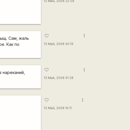
12 Май, 2008 22:58
more_vert
favorite_border
тыщ. Сам, жаль
е. Как по
13 Май, 2008 00:19
more_vert
favorite_border
з нареканий,
13 Май, 2008 01:28
more_vert
favorite_border
13 Май, 2008 16:11