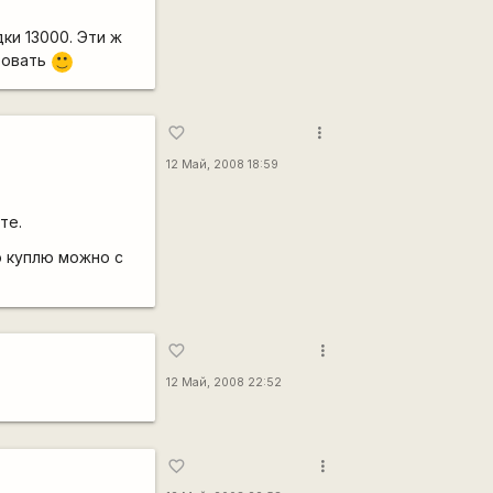
дки 13000. Эти ж
обовать
:)
more_vert
favorite_border
12 Май, 2008 18:59
те.
о куплю можно с
more_vert
favorite_border
12 Май, 2008 22:52
more_vert
favorite_border