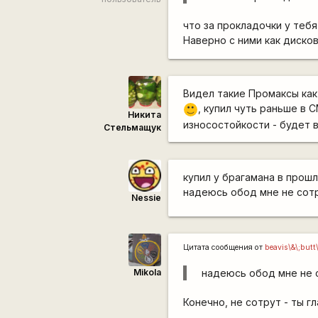
что за прокладочки у тебя 
Наверно с ними как диско
Видел такие Промаксы как
, купил чуть раньше в
:)
Никита
износостойкости - будет 
Стельмащук
купил у брагамана в прош
надеюсь обод мне не сотр
Nessie
Цитата сообщения от
beavis\&\;butt
Mikola
надеюсь обод мне не с
Конечно, не сотрут - ты 