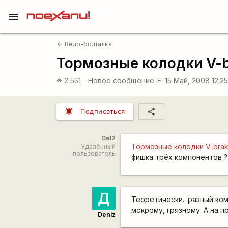
menu
Вело-болталка
arrow_back
Тормозные колодки V-b
2 551
Новое сообщение:
F.
15 Май, 2008 12:2
visibility
notifications_active
share
Подписаться
Del2
Тормозные колодки V-bra
Удалённый
пользователь
фишка трёх компонентов ?
Д
Теоретически.. разный ко
мокрому, грязному. А на п
Deniz