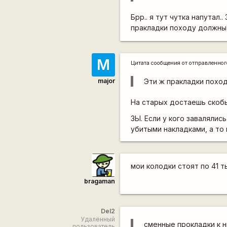
Брр.. я тут чутка напутал.
пракладки походу должны 
M
Цитата сообщения от
отправленно
major
Эти ж пракладки поход
На старых достаешь скобы
ЗЫ. Если у кого завалялис
убитыми накладками, а то 
мои колодки стоят по 41 т
bragaman
Del2
Удалённый
сменные прокладки к н
пользователь