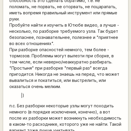
способность это сделать обратимо, т.е. не
поломать, не порвать, не оторвать, не поцарапать,
иметь вопремя правильный инструмент или прямые
руки.
Пробуйте найти и изучить в Ютюбе видео, а лучше -
несколько, по разборке требуемого узла. Так будет
безопаснее, познавательнее, полезнее и "приятнее
во всех отношениях".
При разборке опасностей немного, тем более -
тормозов. Проблемы могут вылезти при сборке, в
том числе, если неверно/неаккуратно разбирать.
"Простыня" при разборке "первый раз" всегда
пригодится. Никогда не знаешь на перед, что может
вывалиться и покатиться, или выстрелить, или
оказаться очень мелким.
|)
п.с. Без разборки некоторые узлы могут походить
немного (в порядке исключения, конечно), а вот
после их разборки может возникнуть необходимость
в каком-то расходнике, которого уже не найти. Такой
вариант тоже лучше учитывать.