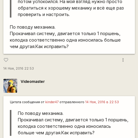
потом успокоился. На мой взгляд нужно просто
обратиться к хорошему механику и всё еще раз
проверить и настроить.
По поводу механика.
Прокачивал систему, двигается только 1 поршень,
колодка соответственно одна износилась больше
чем другая.Как исправить?
more_vert
favorite_border
14 Ноя, 2016 22:53
Videomaster
Цитата сообщения от
kinder47
отправленного
14 Ноя, 2016 в 22:53
По поводу механика.
Прокачивал систему, двигается только 1 поршень,
колодка соответственно одна износилась
больше чем другая.Как исправить?