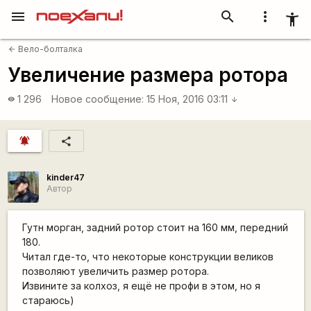
menu
search
more_vert
accessibility_new
Вело-болталка
arrow_back
Увеличение размера ротора
1 296
Новое сообщение:
15 Ноя, 2016 03:11
visibility
arrow_downward
notifications_active
share
kinder47
Автор
Гутн морган, задний ротор стоит на 160 мм, передний
180.
Читал где-то, что некоторые конструкции великов
позволяют увеличить размер ротора.
Извините за колхоз, я ещё не профи в этом, но я
стараюсь)