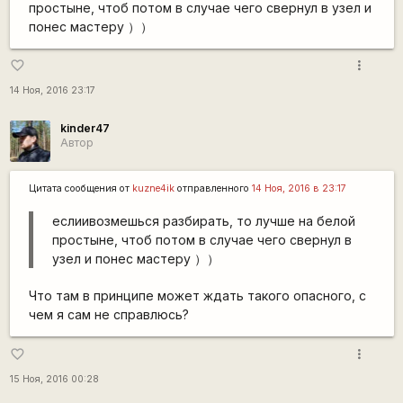
простыне, чтоб потом в случае чего свернул в узел и
понес мастеру ））
more_vert
favorite_border
14 Ноя, 2016 23:17
kinder47
Автор
Цитата сообщения от
kuzne4ik
отправленного
14 Ноя, 2016 в 23:17
еслиивозмешься разбирать, то лучше на белой
простыне, чтоб потом в случае чего свернул в
узел и понес мастеру ））
Что там в принципе может ждать такого опасного, с
чем я сам не справлюсь?
more_vert
favorite_border
15 Ноя, 2016 00:28