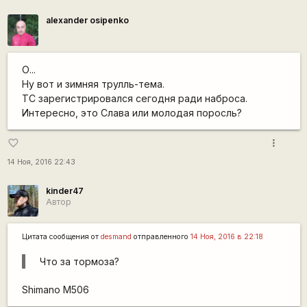
alexander osipenko
О...
Ну вот и зимняя трулль-тема.
ТС зарегистрировался сегодня ради наброса.
Интересно, это Слава или молодая поросль?
more_vert
favorite_border
14 Ноя, 2016 22:43
kinder47
Автор
Цитата сообщения от
desmand
отправленного
14 Ноя, 2016 в 22:18
Что за тормоза?
Shimano M506