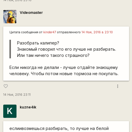
14 Ноя, 2016 23:10
Videomaster
Цитата сообщения от
kinder47
отправленного
14 Ноя, 2016 в 23:10
Разобрать калипер?
Знакомый говорил что его лучше не разбирать.
Или там ничего такого страшного?
Если никогда не делали - лучше отдайте знающему
человеку. Чтобы потом новые тормоза не покупать.
more_vert
favorite_border
14 Ноя, 2016 23:11
kuzne4ik
K
еслиивозмешься разбирать, то лучше на белой