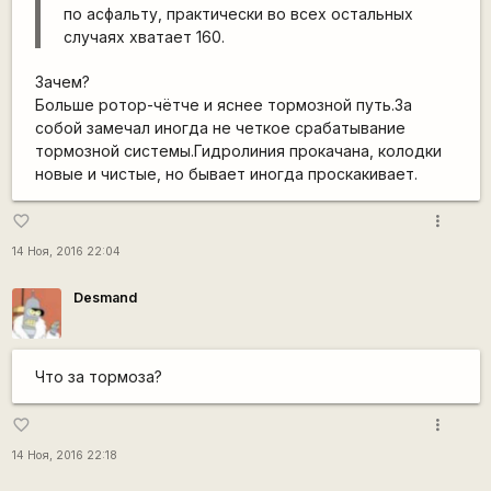
по асфальту, практически во всех остальных
случаях хватает 160.
Зачем?
Больше ротор-чётче и яснее тормозной путь.За
собой замечал иногда не четкое срабатывание
тормозной системы.Гидролиния прокачана, колодки
новые и чистые, но бывает иногда проскакивает.
more_vert
favorite_border
14 Ноя, 2016 22:04
Desmand
Что за тормоза?
more_vert
favorite_border
14 Ноя, 2016 22:18