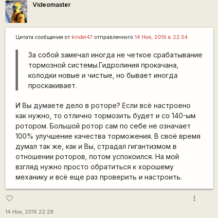
Videomaster
Цитата сообщения от
kinder47
отправленного
14 Ноя, 2016 в 22:04
За собой замечал иногда не четкое срабатывание
тормозной системы.Гидролиния прокачана,
колодки новые и чистые, но бывает иногда
проскакивает.
И Вы думаете дело в роторе? Если всё настроено
как нужно, то отлично тормозить будет и со 140-ым
ротором. Большой ротор сам по себе не означает
100% улучшение качества торможения. В своё время
думал так же, как и Вы, страдал гигантизмом в
отношении роторов, потом успокоился. На мой
взгляд нужно просто обратиться к хорошему
механику и всё еще раз проверить и настроить.
more_vert
favorite_border
14 Ноя, 2016 22:28