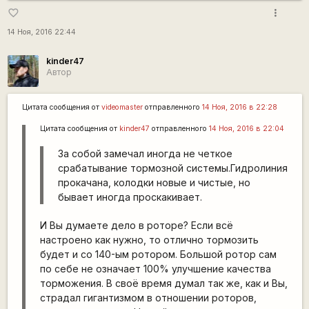
more_vert
favorite_border
14 Ноя, 2016 22:44
kinder47
Автор
Цитата сообщения от
videomaster
отправленного
14 Ноя, 2016 в 22:28
Цитата сообщения от
kinder47
отправленного
14 Ноя, 2016 в 22:04
За собой замечал иногда не четкое
срабатывание тормозной системы.Гидролиния
прокачана, колодки новые и чистые, но
бывает иногда проскакивает.
И Вы думаете дело в роторе? Если всё
настроено как нужно, то отлично тормозить
будет и со 140-ым ротором. Большой ротор сам
по себе не означает 100% улучшение качества
торможения. В своё время думал так же, как и Вы,
страдал гигантизмом в отношении роторов,