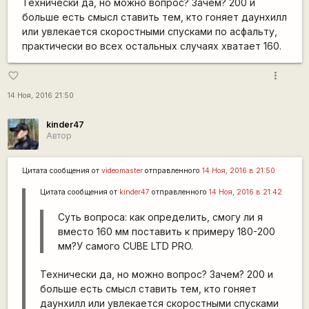
Технически да, но можно вопрос? Зачем? 200 и
больше есть смысл ставить тем, кто гоняет даунхилл
или увлекается скоростными спусками по асфальту,
практически во всех остальных случаях хватает 160.
more_vert
favorite_border
14 Ноя, 2016 21:50
kinder47
Автор
Цитата сообщения от
videomaster
отправленного
14 Ноя, 2016 в 21:50
Цитата сообщения от
kinder47
отправленного
14 Ноя, 2016 в 21:42
Суть вопроса: как определить, смогу ли я
вместо 160 мм поставить к примеру 180-200
мм?У самого CUBE LTD PRO.
Технически да, но можно вопрос? Зачем? 200 и
больше есть смысл ставить тем, кто гоняет
даунхилл или увлекается скоростными спусками