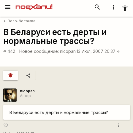
menu
search
more_vert
accessibility_new
Вело-болталка
arrow_back
В Беларуси есть дерты и
нормальные трассы?
442
Новое сообщение:
nicopan
13 Июл, 2007 20:37
visibility
arrow_downward
notifications_active
share
nicopan
Автор
В Беларуси есть дерты и нормальные трассы?
more_vert
favorite_border