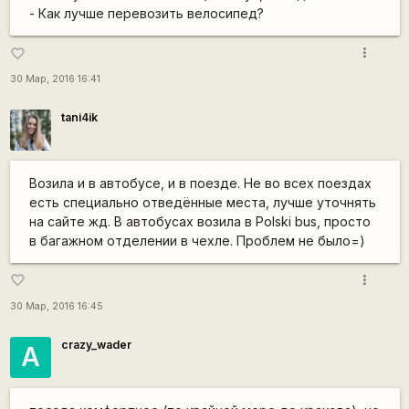
- Как лучше перевозить велосипед?
more_vert
favorite_border
30 Мар, 2016 16:41
tani4ik
Возила и в автобусе, и в поезде. Не во всех поездах
есть специально отведённые места, лучше уточнять
на сайте жд. В автобусах возила в Polski bus, просто
в багажном отделении в чехле. Проблем не было=)
more_vert
favorite_border
30 Мар, 2016 16:45
crazy_wader
А