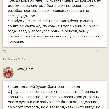
поезда комфортнее (по крайней мере до кракова), но
дороже. в их системе без знания польского сложно
разобраться. расписание дешевых поездов не
всегда удачное.
автобусы дешевле. сайт польского буса намного
понятнее сайта жд, по крайней мере каким он был 2
года назад. у автобусов больше рейсов, чем у
поездов. тоже ездил на польском бусе, впечатления
хорошие.
more_vert
favorite_border
30 Мар, 2016 17:04
Vovik_Elnet
Ездил польским бусом. Запаковал в чехол.
Официально так он провозится бесплатно (правда в
правилах написано, что если у пассажиров уж очень
много сумок и они забьют всё багажное отделение,
то могут отказать, но о таких случаях никто нигде не