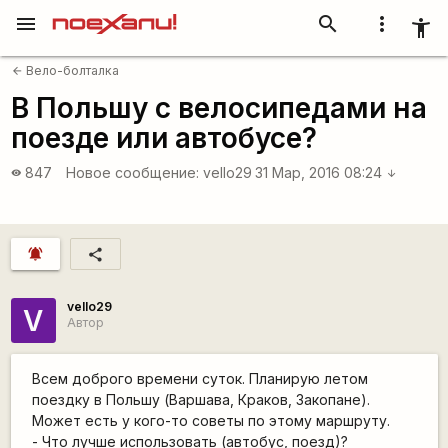
menu
search
more_vert
accessibility_new
Вело-болталка
arrow_back
В Польшу с велосипедами на
поезде или автобусе?
847
Новое сообщение:
vello29
31 Мар, 2016 08:24
visibility
arrow_downward
notifications_active
share
vello29
V
Автор
Всем доброго времени суток. Планирую летом
поездку в Польшу (Варшава, Краков, Закопане).
Может есть у кого-то советы по этому маршруту.
- Что лучше использовать (автобус, поезд)?