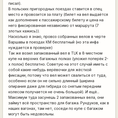
писал).
В польских пригородных поездах ставится в спец
место и провозится за плату (билет на вел выдаётся
как дополнение к пассажирскому билету и цена на
него фиксированная независимо от маршрута (7
злотых кажись)).
Насколько я знаю, провоз собранных велов в черте
Варшавы в поездах КМ бесплатный (но эта инфа
нуждается в проверке)
Так же возил запакованный вел в TLK в 8-местном
купе на верхних багажных полках (уложил поперёк 2-
х полок) бесплатно. Советую на этот случай иметь с
собой какие-нибудь верёвочки для жёсткой
фиксации, потому что вел может свалиться от туда,
особенно если он не сильно длинный (ширина
опирания даже для гибрида со снятым передним
колесом получается не очень большой). И ещё...
Максимум туда засунешь 2 запакованных вела, они
займут всё пространство для багажа. Рундуков, как в
наших вагонах, там нет, соседи по купе с багажом
могут быть недовольны.