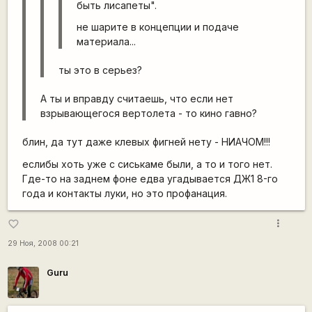
быть лисапеты".
не шарите в концепции и подаче
материала...
ты это в серьез?
А ты и вправду считаешь, что если нет
взрывающегося вертолета - то кино гавно?
блин, да тут даже клевых фигней нету - НИАЧОМ!!!
еслибы хоть уже с сиськаме были, а то и того нет.
Где-то на заднем фоне едва угадывается ДЖ1 8-го
года и контакты луки, но это профанация.
more_vert
favorite_border
29 Ноя, 2008 00:21
Guru