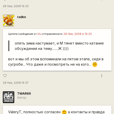
28 Ноя, 2008 16:25
radko
Цитата сообщения от
lilu
отправленного
28 Ноя, 2008 в 16:25
опять зима настумает, и М тянет вместо катания
обсуждения на тему........Ж ))))
вот и мы об этом вспоминали на пятом этапе, сидя в
сугробе... Что даже и посмотреть не на кого...
:-/
more_vert
favorite_border
28 Ноя, 2008 16:37
TWAR69
Автор
ValeryT, полностью согласен
а контакты и правда
:)