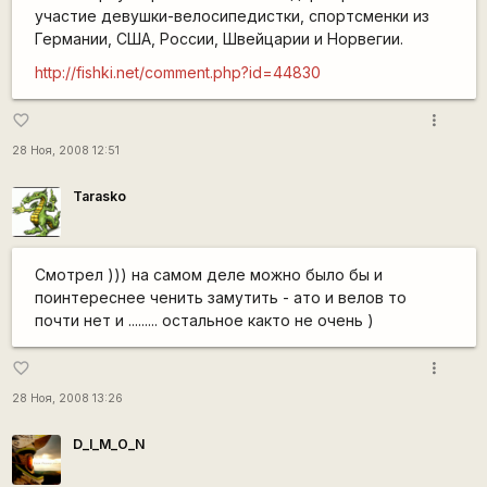
участие девушки-велосипедистки, спортсменки из
Германии, США, России, Швейцарии и Норвегии.
http://fishki.net/comment.php?id=44830
more_vert
favorite_border
28 Ноя, 2008 12:51
Tarasko
Смотрел ))) на самом деле можно было бы и
поинтереснее ченить замутить - ато и велов то
почти нет и ......... остальное както не очень )
more_vert
favorite_border
28 Ноя, 2008 13:26
D_I_M_O_N