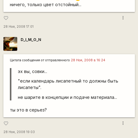
ничего, только цвет отстойный...
more_vert
favorite_border
28 Ноя, 2008 17:01
D_I_M_O_N
Цитата сообщения от
отправленного
28 Ноя, 2008 в 16:24
эх вы, совки...
"если календарь лисапетный то должны быть
лисапеты".
не шарите в концепции и подаче материала...
ты это в серьез?
more_vert
favorite_border
28 Ноя, 2008 19:03