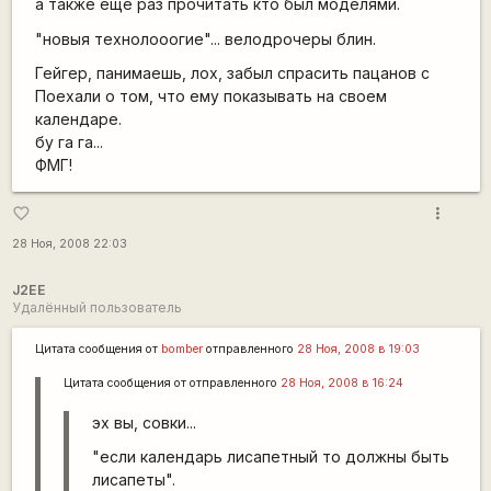
а также еще раз прочитать кто был моделями.
"новыя технолооогие"... велодрочеры блин.
Гейгер, панимаешь, лох, забыл спрасить пацанов с
Поехали о том, что ему показывать на своем
календаре.
бу га га...
ФМГ!
more_vert
favorite_border
28 Ноя, 2008 22:03
J2EE
Удалённый пользователь
Цитата сообщения от
bomber
отправленного
28 Ноя, 2008 в 19:03
Цитата сообщения от
отправленного
28 Ноя, 2008 в 16:24
эх вы, совки...
"если календарь лисапетный то должны быть
лисапеты".