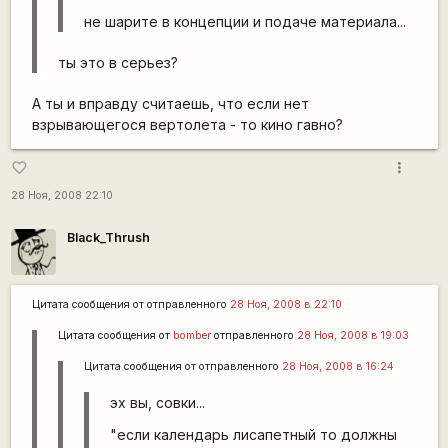
не шарите в концепции и подаче материала...
ты это в серьез?
А ты и вправду считаешь, что если нет
взрывающегося вертолета - то кино гавно?
more_vert
favorite_border
28 Ноя, 2008 22:10
Black_Thrush
Цитата сообщения от
отправленного
28 Ноя, 2008 в 22:10
Цитата сообщения от
bomber
отправленного
28 Ноя, 2008 в 19:03
Цитата сообщения от
отправленного
28 Ноя, 2008 в 16:24
эх вы, совки...
"если календарь лисапетный то должны