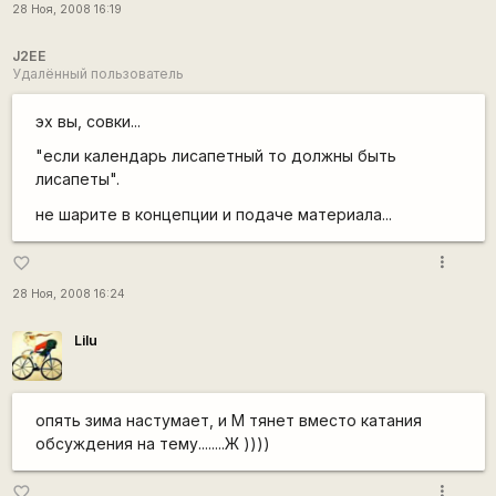
28 Ноя, 2008 16:19
J2EE
Удалённый пользователь
эх вы, совки...
"если календарь лисапетный то должны быть
лисапеты".
не шарите в концепции и подаче материала...
more_vert
favorite_border
28 Ноя, 2008 16:24
Lilu
опять зима настумает, и М тянет вместо катания
обсуждения на тему........Ж ))))
more_vert
favorite_border