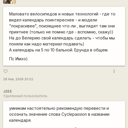
Маловато велосипедов и новых технологий - где то
видел календарь поинтереснее - и модели
"покрасивее", поизящнее что-ли , выглядят там они
приятнее (только не помню где - вспомню, скажу))
На до Велерию свой календарь сделать - чтобы мы
поняли как надо материал подавать)
А календарь на 5 по 10 бальной. Ерунда в общем.
Пс Имхо)
more_vert
favorite_border
28 Ноя, 2008 20:52
J2EE
Удалённый пользователь
умникам настоятельно рекомендую перевести и
осознать значение слова Cyclepassion в названии
календаря.