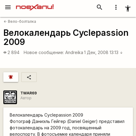
menu
search
more_vert
accessibility_new
Вело-болталка
arrow_back
Велокалендарь Cyclepassion
2009
2 894
Новое сообщение:
Andreika
1 Дек, 2008 13:13
visibility
arrow_downward
notifications_active
share
TWAR69
Автор
Велокалендарь Cyclepassion 2009
Фотограф Даниэль Гейгер (Daniel Geiger) представил
фотокалендарь на 2009 год, посвященный
велоспорту. В фотосъемке календаря приняли