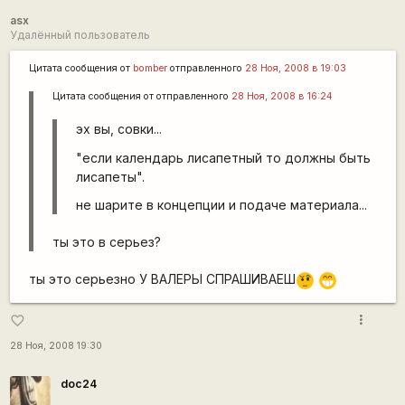
asx
Удалённый пользователь
Цитата сообщения от
bomber
отправленного
28 Ноя, 2008 в 19:03
Цитата сообщения от
отправленного
28 Ноя, 2008 в 16:24
эх вы, совки...
"если календарь лисапетный то должны быть
лисапеты".
не шарите в концепции и подаче материала...
ты это в серьез?
ты это серьезно У ВАЛЕРЫ СПРАШИВАЕШ
???
;D
more_vert
favorite_border
28 Ноя, 2008 19:30
doc24