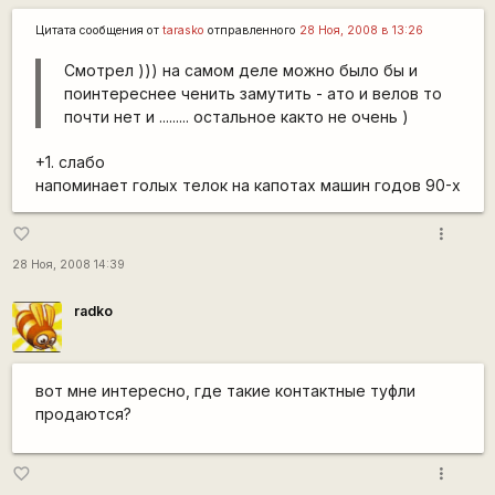
Цитата сообщения от
tarasko
отправленного
28 Ноя, 2008 в 13:26
Смотрел ))) на самом деле можно было бы и
поинтереснее ченить замутить - ато и велов то
почти нет и ......... остальное както не очень )
+1. слабо
напоминает голых телок на капотах машин годов 90-х
more_vert
favorite_border
28 Ноя, 2008 14:39
radko
вот мне интересно, где такие контактные туфли
продаются?
more_vert
favorite_border