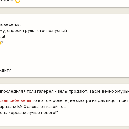
;D
повеселил.
жу, спросил руль, ключ конусный.
ди!
?
?
сидит?
дпоследняя чтоли галерея - велы продают. такие вечно хмуры
рали себе велы
то в этом ролете, не смотря на раз пицот пов
аривали БУ Фолсваген какой то...
ень хороший лучше нового!".