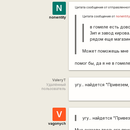
N
Цитата сообщения от
отправленно
Цитата сообщения от
nonentit
nonentity
в гомеле есть дов
Зип и завод кирова
рядом еще магазин
Может поможешь мне т
помог бы, да я не в гоме
ValeryT
угу... найдется "Привезем
Удалённый
пользователь
V
угу... найдется "Приве
vagonych
Мне сказали третьего пр