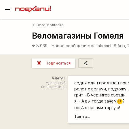
menu
Вело-болталка
arrow_back
Веломагазины Гомеля
8 039
Новое сообщение:
dashkevich
8 Апр, 
visibility
notifications_active
share
Подписаться
ValeryT
седня один продавец пов
Удалённый
пользователь
ролет с велами, подхожу, 
грит - В чернигов съезди!
я: - А вы тогда зачем
?
???
он: А я велами торгую!
Так то...