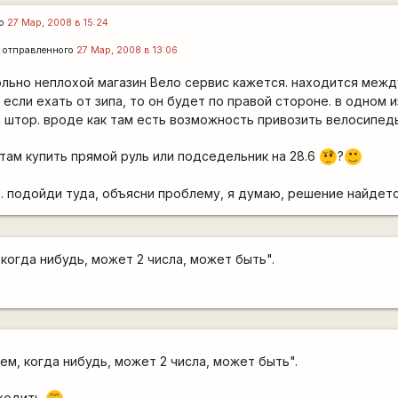
го
27 Мар, 2008 в 15:24
y
отправленного
27 Мар, 2008 в 13:06
ольно неплохой магазин Вело сервис кажется. находится меж
. если ехать от зипа, то он будет по правой стороне. в одном 
 штор. вроде как там есть возможность привозить велосипеды
ам купить прямой руль или подседельник на 28.6
?
???
:)
ле. подойди туда, объясни проблему, я думаю, решение найдет
, когда нибудь, может 2 числа, может быть".
зем, когда нибудь, может 2 числа, может быть".
иходить