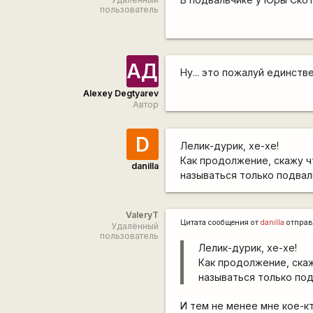
пользователь
АД
Ну... это пожалуй единст
Alexey Degtyarev
Автор
D
Лелик-дурик, хе-хе!
Как продолжение, скажу ч
danilla
называться только подваль
ValeryT
Цитата сообщения от
danilla
отправ
Удалённый
пользователь
Лелик-дурик, хе-хе!
Как продолжение, ска
называться только подв
И тем не менее мне кое-к