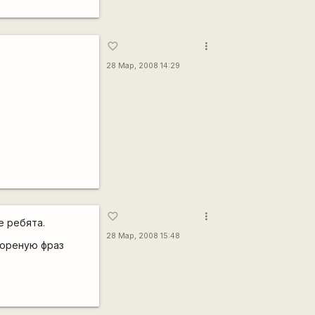
more_vert
favorite_border
28 Мар, 2008 14:29
more_vert
favorite_border
е ребята.
28 Мар, 2008 15:48
тореную фраз