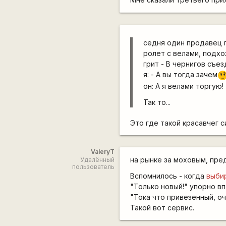
седня один продавец 
ролет с велами, подхо
грит - В чернигов съез
я: - А вы тогда зачем
??
он: А я велами торгую!
Так то...
Это где такой красавчег 
ValeryT
на рынке за моховым, пре
Удалённый
пользователь
Вспомнилось - когда
выби
"Только новый!" упорно вп
"Тока что привезенный, оч
Такой вот сервис.