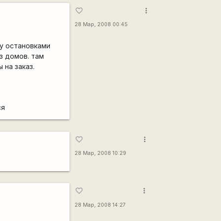
more_vert
favorite_border
28 Мар, 2008 00:45
ду остановками
из домов. там
 на заказ.
ся
more_vert
favorite_border
28 Мар, 2008 10:29
more_vert
favorite_border
28 Мар, 2008 14:27