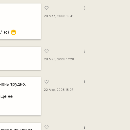
more_vert
favorite_border
28 Мар, 2008 16:41
" (с)
;D
more_vert
favorite_border
28 Мар, 2008 17:28
more_vert
favorite_border
чень трудно.
22 Апр, 2008 18:07
еще не
more_vert
favorite_border
народ покупает.