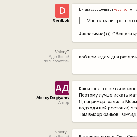
D
Цитата сообщения от
vagonych
отп
Gordbob
Мне сказали третьего
Аналогично)))) Обещали кр
ValeryT
вобщем ждем дня раздач
Удалённый
пользователь
АД
Как итог этог ветки можно
Поэтому лучше искать маг
Alexey Degtyarev
Я, например, ездил в Мозы
Автор
подходящей ростовки) это
Там выбор байков ГОРАЗД
ValeryT
В подвальчике у Юры Скот
Удалённый