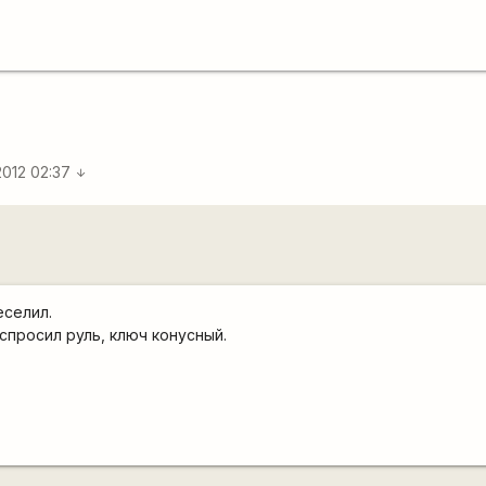
2012 02:37
arrow_downward
еселил.
спросил руль, ключ конусный.