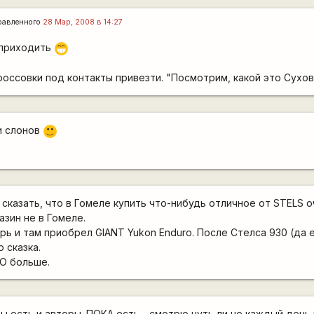
равленного
28 Мар, 2008 в 14:27
 приходить
;D
оссовки под контакты привезти. "Посмотрим, какой это Сухов.
и слонов
:)
 сказать, что в Гомеле купить что-нибудь отличное от STELS о
азин не в Гомеле.
рь и там приобрел GIANT Yukon Enduro. После Стелса 930 (да 
 сказка.
О больше.
ы есть и авторы. ПОКА есть - смотрю чуть ли не каждый день 