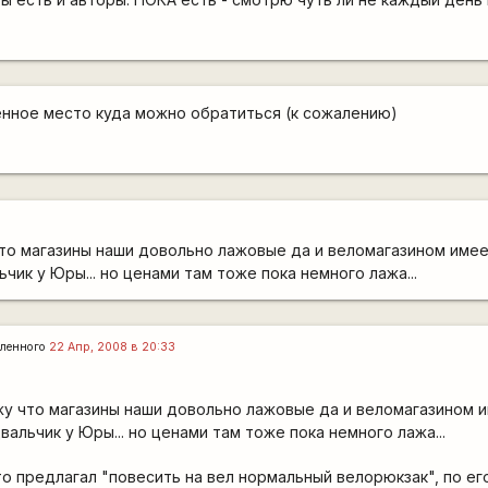
венное место куда можно обратиться (к сожалению)
то магазины наши довольно лажовые да и веломагазином име
чик у Юры... но ценами там тоже пока немного лажа...
ленного
22 Апр, 2008 в 20:33
жу что магазины наши довольно лажовые да и веломагазином 
альчик у Юры... но ценами там тоже пока немного лажа...
то предлагал "повесить на вел нормальный велорюкзак", по ег