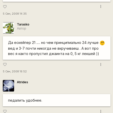
more_vert
favorite_border
5 Сен, 2008 14:35
Tarasko
Автор
Да ескейпер 21 ..... но чем принципиально 24 лучше
???
вед и 3-7 почти никогда не вкручиваеш . А вот про
вес я както пропустил джаинта на 0, 5 кг лекшей ))
more_vert
favorite_border
5 Сен, 2008 16:52
Atrides
педалить удобнее.
more_vert
favorite_border