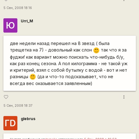
5 Сен, 2008 18:16
Urri_M
Ю
две недели назад перешел на 8 звезд ( была
трещетка на 7) - довольный как слон
так что я за
:)
фуджи! как вариант можно поискать что-нибудь б/у,
как раз конец сезона. А пол килограмма - не такой уж
и критерий, взял с собой бутылку с водой - вот и нет
разницы
(да и что-то подсказывает, что не
:)
всегда вес оказывается заявленным)
more_vert
favorite_border
5 Сен, 2008 18:37
glebrus
ГD