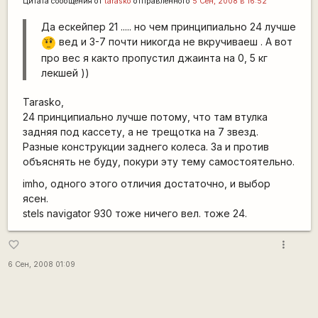
Цитата сообщения от
tarasko
отправленного
5 Сен, 2008 в 16:52
Да ескейпер 21 ..... но чем принципиально 24 лучше
вед и 3-7 почти никогда не вкручиваеш . А вот
???
про вес я както пропустил джаинта на 0, 5 кг
лекшей ))
Tarasko,
24 принципиально лучше потому, что там втулка
задняя под кассету, а не трещотка на 7 звезд.
Разные конструкции заднего колеса. За и против
объяснять не буду, покури эту тему самостоятельно.
imho, одного этого отличия достаточно, и выбор
ясен.
stels navigator 930 тоже ничего вел. тоже 24.
more_vert
favorite_border
6 Сен, 2008 01:09