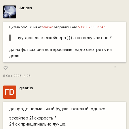
Atrides
Цитата сообщения от
tarasko
отправленного
5 Сен, 2008 в 14:18
нуу дешевле ескейпера ))) а по велу как оно ?
да на фотках они все красивые, надо смотреть на
деле.
more_vert
favorite_border
5 Сен, 2008 14:28
glebrus
ГD
да вроде нормальный фуджи. тяжелый, однако.
эскейпер 21 скорость ?
24 ск принципиально лучше.