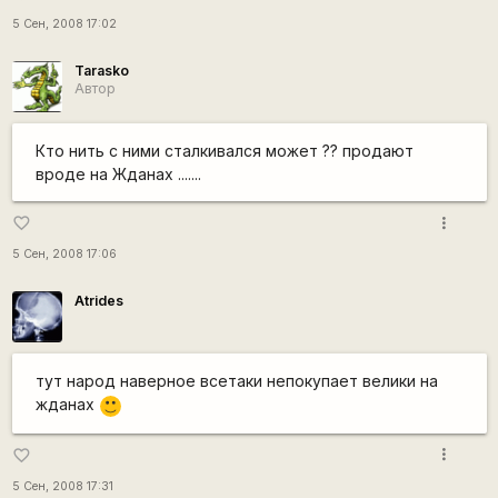
5 Сен, 2008 17:02
Tarasko
Автор
Кто нить с ними сталкивался может ?? продают
вроде на Жданах .......
more_vert
favorite_border
5 Сен, 2008 17:06
Atrides
тут народ наверное всетаки непокупает велики на
жданах
:)
more_vert
favorite_border
5 Сен, 2008 17:31