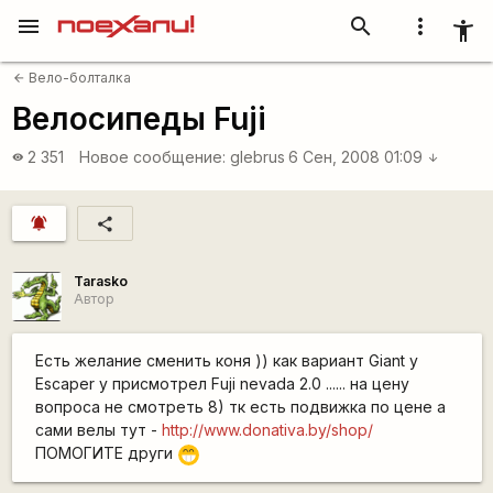
menu
search
more_vert
accessibility_new
Вело-болталка
arrow_back
Велосипеды Fuji
2 351
Новое сообщение:
glebrus
6 Сен, 2008 01:09
visibility
arrow_downward
notifications_active
share
Tarasko
Автор
Есть желание сменить коня )) как вариант Giant у
Escaper у присмотрел Fuji nevada 2.0 ...... на цену
вопроса не смотреть 8) тк есть подвижка по цене а
сами велы тут -
http://www.donativa.by/shop/
ПОМОГИТЕ други
;D