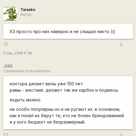
Tarasko
Автор
ХЗ просто про них наверно и не слышал никто (((
more_vert
favorite_border
5 Сен, 2008 17:36
J2EE
Удалённый пользователь
контора делает велы уже 100 лет.
рамы - жесткие. делают так же карбон и подвесы.
ездить можно.
не особо популярны но и не ругают их. в основном,
как я понял их берут те, кто не болен брендоманией
и у кого бюджет не безразмерный.
more_vert
favorite_border