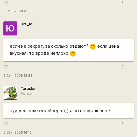
more_vert
favorite_border
5 Сен, 2008 13:18
Urri_M
Ю
если не секрет, за сколько отдают?
если цена
:)
вкусная, то вроде неплохо
:)
more_vert
favorite_border
5 Сен, 2008 13:58
Tarasko
Автор
нуу дешевле ескейпера ))) а по велу как оно ?
more_vert
favorite_border
5 Сен, 2008 14:18