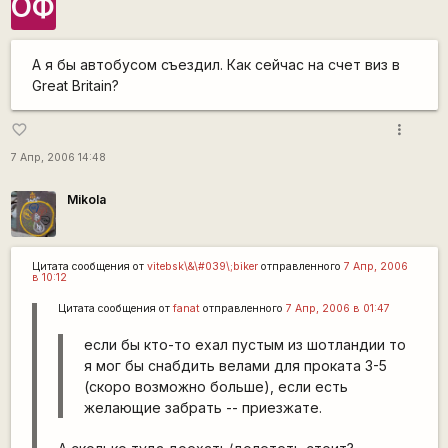
ОФ
А я бы автобусом съездил. Как сейчас на счет виз в
Great Britain?
more_vert
favorite_border
7 Апр, 2006 14:48
Mikola
Цитата сообщения от
vitebsk\&\#039\;biker
отправленного
7 Апр, 2006
в 10:12
Цитата сообщения от
fanat
отправленного
7 Апр, 2006 в 01:47
если бы кто-то ехал пустым из шотландии то
я мог бы снабдить велами для проката 3-5
(скоро возможно больше), если есть
желающие забрать -- приезжате.