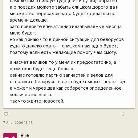
самолетом от 350уе туда (почти сутки)-обратно
а о поездах можете забыть слишком дорого да и
множество пересадок надо будет сделать и по
времени дольше.
зато поверьте впечатления незабываемые месяца
мало будет.
но как я знаю что в данной ситуации для белорусов
кудато далеко ехать -- слишком накладно будет,
поэтому если есть желающие помогу чем смогу.
а насчет великов то у меня их предостаточно, а
возможно будет еще больше
сейчас готовлю партию запчастей и велов для
отправки в беларусь, но это будет может через год
а может и через два как соберется определенное
колличество всего.
так что ждите новостей.
more_vert
favorite_border
7 Апр, 2006 13:25
Aleh