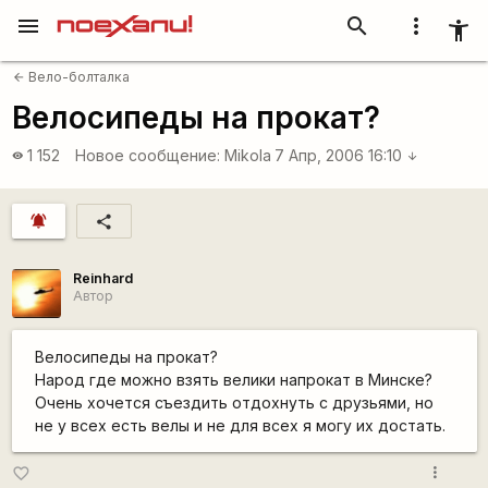
menu
search
more_vert
accessibility_new
Вело-болталка
arrow_back
Велосипеды на прокат?
1 152
Новое сообщение:
Mikola
7 Апр, 2006 16:10
visibility
arrow_downward
notifications_active
share
Reinhard
Автор
Велосипеды на прокат?
Народ где можно взять велики напрокат в Минске?
Очень хочется съездить отдохнуть с друзьями, но
не у всех есть велы и не для всех я могу их достать.
more_vert
favorite_border