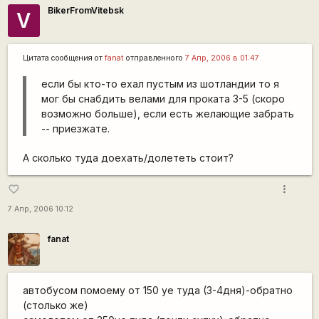
BikerFromVitebsk
V
Цитата сообщения от
fanat
отправленного
7 Апр, 2006 в 01:47
если бы кто-то ехал пустым из шотландии то я
мог бы снабдить велами для проката 3-5 (скоро
возможно больше), если есть желающие забрать
-- приезжате.
А сколько туда доехать/долететь стоит?
more_vert
favorite_border
7 Апр, 2006 10:12
fanat
автобусом помоему от 150 уе туда (3-4дня)-обратно
(столько же)