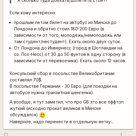
А сколько туда доехать/долететь стоит?
Если кому интересно:
прошлым летом билет на автобус из Минска до
Лондона и обратно стоил 180-200 Евро (в
зависимости от того, молодежь/немолодежь или
там студент/нестудент). Ехать около двух суток.
От Лондона до Инвернесс (город в Шотландии на
оз. Лох-Несс) от 30 до 50 фунтов в одну сторону (в
зависимости от перевозчика). Ехать около 12 часов.
Консульский сбор в посольстве Великобритании
составлял 70$.
В посольстве Германии - 30 Евро (для поездки на
автобусе нужна транзитная шенгенка).
А вообще, я тут заметил, что про GB это все оффтоп
жуткий (исходно прокат великов в Минске
обсуждался)
:)
Наверное, надо перенести в отдельную ветку...
more_vert
favorite_border