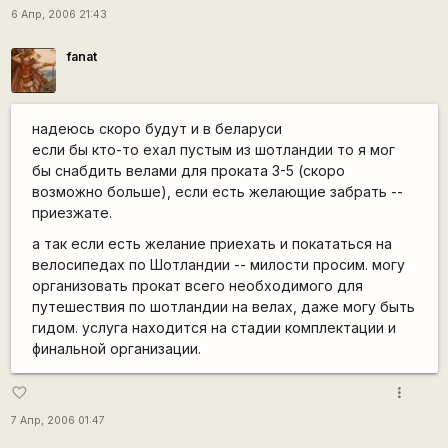
6 Апр, 2006 21:43
fanat
надеюсь скоро будут и в беларуси
если бы кто-то ехал пустым из шотландии то я мог
бы снабдить велами для проката 3-5 (скоро
возможно больше), если есть желающие забрать --
приезжате.
а так если есть желание приехать и покататься на
велосипедах по Шотландии -- милости просим. могу
организовать прокат всего необходимого для
путешествия по шотландии на велах, даже могу быть
гидом. услуга находится на стадии комплектации и
финальной организации.
more_vert
favorite_border
7 Апр, 2006 01:47