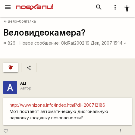
menu
search
more_vert
accessibility_new
Вело-болталка
arrow_back
Веловидеокамера?
826
Новое сообщение:
OldRat2002
19 Дек, 2007 15:14
visibility
arrow_downward
notifications_active
share
ALI
A
Автор
http://www.hizone.info/index.html?di=200712186
Мот поставят автоматическую диогональную
парковку+подушку пезопасности?
more_vert
favorite_border