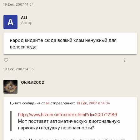
19 Дек, 2007 14:04
ALI
A
Автор
народ кидайте сюда всякий хлам ненужный для
велосипеда
more_vert
favorite_border
19 Дек, 2007 14:05
OldRat2002
Цитата сообщения от
ali
отправленного
19 Дек, 2007 в 14:04
http://www.hizone.info/index.html?di=200712186
Мот поставят автоматическую диогональную
парковку+подушку пезопасности?