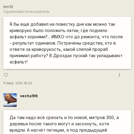
lnn13
Удалённый пользователь
Я бы ещё добавил на повестку дня как можно так
криворуко было положить латки, где подняло
асфальт корнями?... ИМХО что до ремонта, что после
- результат одинаков. Потрачены средства, кто в
ответе за криворукость, какой слепой прораб
принимал работу? В Дроздах пускай так укладывают
асфальт!
more_vert
favorite_border
11 Май, 2016 18:02
vecha196
Да там надо всё срезать и по новой, метров 300, а
деревья после такого могут и засохнуть, хотя
врядли. А насчёт петиции, я под предыдущей