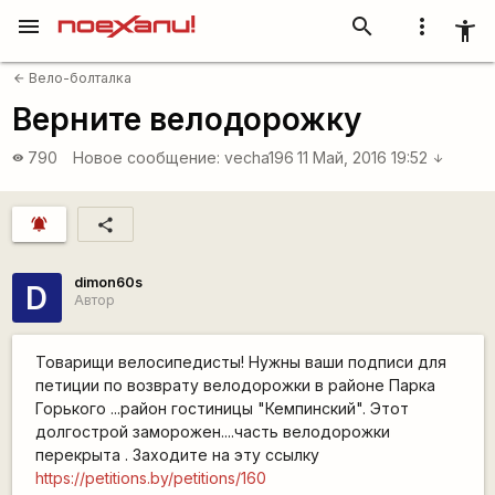
menu
search
more_vert
accessibility_new
Вело-болталка
arrow_back
Верните велодорожку
790
Новое сообщение:
vecha196
11 Май, 2016 19:52
visibility
arrow_downward
notifications_active
share
dimon60s
D
Автор
Товарищи велосипедисты! Нужны ваши подписи для
петиции по возврату велодорожки в районе Парка
Горького ...район гостиницы "Кемпинский". Этот
долгострой заморожен....часть велодорожки
перекрыта . Заходите на эту ссылку
https://petitions.by/petitions/160