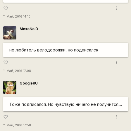
more_vert
favorite_border
11 Май, 2016 14:10
MexoNoiD
не любитель велодорожки, но подписался
more_vert
favorite_border
11 Май, 2016 17:08
GoogleRU
Тоже подписался. Но чувствую ничего не получится....
more_vert
favorite_border
11 Май, 2016 17:58