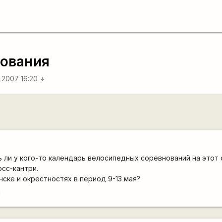
нования
 2007 16:20
arrow_downward
ь ли у кого-то календарь велосипедных соревнований на этот 
осс-кантри.
нске и окрестностях в период 9-13 мая?
!