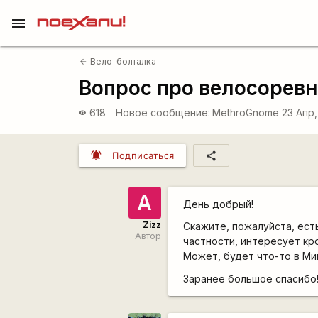
menu
Вело-болталка
arrow_back
Вопрос про велосорев
618
Новое сообщение:
MethroGnome
23 Апр,
visibility
notifications_active
share
Подписаться
А
День добрый!
Zizz
Скажите, пожалуйста, ест
Автор
частности, интересует кр
Может, будет что-то в Ми
Заранее большое спасибо