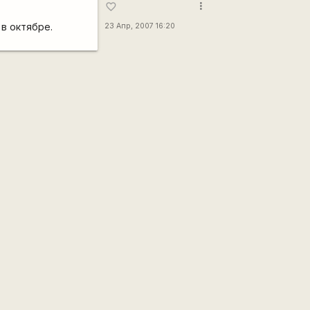
more_vert
favorite_border
в октябре.
23 Апр, 2007 16:20