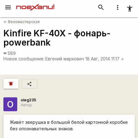
menu
search
more_vert
accessibility_new
Веломастерская
arrow_back
Kinfire KF-40X - фонарь-
powerbank
589
visibility
Новое сообщение:
Евгений маркович
18 Авг, 2014 11:17
arrow_downward
notifications_active
share
oleg235
O
Автор
Живёт зверушка в большой белой картонной коробке
без опознавательных знаков.