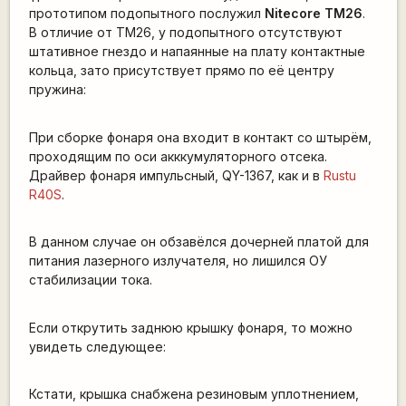
прототипом подопытного послужил
Nitecore TM26
.
В отличие от ТМ26, у подопытного отсутствуют
штативное гнездо и напаянные на плату контактные
кольца, зато присутствует прямо по её центру
пружина:
При сборке фонаря она входит в контакт со штырём,
проходящим по оси акккумуляторного отсека.
Драйвер фонаря импульсный, QY-1367, как и в
Rustu
R40S
.
В данном случае он обзавёлся дочерней платой для
питания лазерного излучателя, но лишился ОУ
стабилизации тока.
Если открутить заднюю крышку фонаря, то можно
увидеть следующее:
Кстати, крышка снабжена резиновым уплотнением,