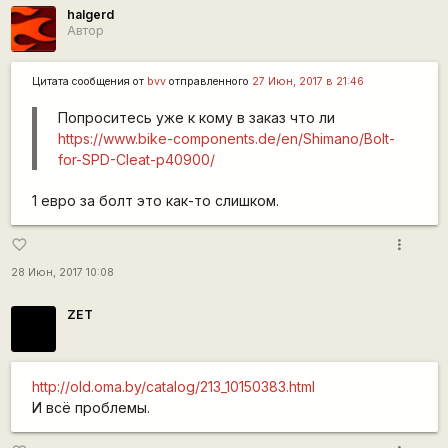
halgerd
Автор
Цитата сообщения от
bvv
отправленного
27 Июн, 2017 в 21:46
Попроситесь уже к кому в заказ что ли
https://www.bike-components.de/en/Shimano/Bolt-
for-SPD-Cleat-p40900/
1 евро за болт это как-то слишком.
more_vert
favorite_border
28 Июн, 2017 10:08
ZET
http://old.oma.by/catalog/213_10150383.html
И всё проблемы.