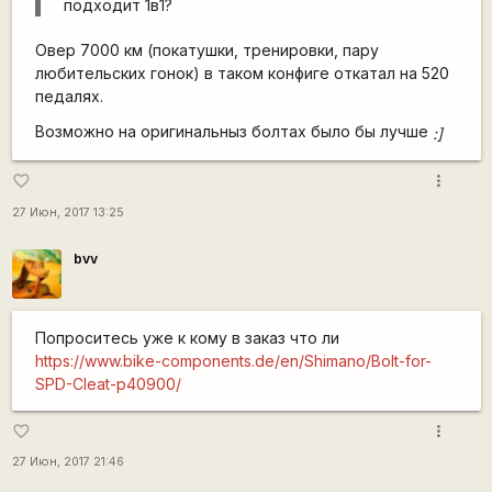
подходит 1в1?
Овер 7000 км (покатушки, тренировки, пару
любительских гонок) в таком конфиге откатал на 520
педалях.
Возможно на оригинальныз болтах было бы лучше
:]
more_vert
favorite_border
27 Июн, 2017 13:25
bvv
Попроситесь уже к кому в заказ что ли
https://www.bike-components.de/en/Shimano/Bolt-for-
SPD-Cleat-p40900/
more_vert
favorite_border
27 Июн, 2017 21:46