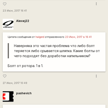
more_vert
favorite_border
23 Июн, 2017 16:41
Alexej22
Цитата сообщения от
halgerd
отправленного
23 Июн, 2017 в 16:41
Наверняка это частая проблема что либо болт
теряется либо срывается шляпка. Какие болты от
чего подходят без доработки напильником?
Болт от ротора. 1 в 1.
more_vert
favorite_border
27 Июн, 2017 10:49
pashevich