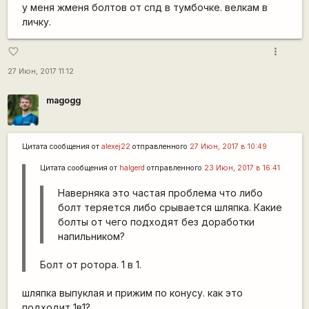
у меня жменя болтов от спд в тумбочке. велкам в
личку.
more_vert
favorite_border
27 Июн, 2017 11:12
magogg
Цитата сообщения от
alexej22
отправленного
27 Июн, 2017 в 10:49
Цитата сообщения от
halgerd
отправленного
23 Июн, 2017 в 16:41
Наверняка это частая проблема что либо
болт теряется либо срывается шляпка. Какие
болты от чего подходят без доработки
напильником?
Болт от ротора. 1 в 1.
шляпка выпуклая и прижим по конусу. как это
подходит 1в1?