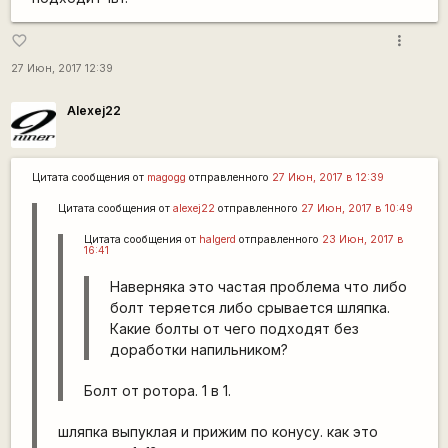
more_vert
favorite_border
27 Июн, 2017 12:39
Alexej22
Цитата сообщения от
magogg
отправленного
27 Июн, 2017 в 12:39
Цитата сообщения от
alexej22
отправленного
27 Июн, 2017 в 10:49
Цитата сообщения от
halgerd
отправленного
23 Июн, 2017 в
16:41
Наверняка это частая проблема что либо
болт теряется либо срывается шляпка.
Какие болты от чего подходят без
доработки напильником?
Болт от ротора. 1 в 1.
шляпка выпуклая и прижим по конусу. как это