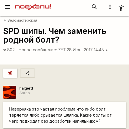
menu
search
more_vert
accessibility_new
Веломастерская
arrow_back
SPD шипы. Чем заменить
родной болт?
802
Новое сообщение:
ZET
28 Июн, 2017 14:48
visibility
arrow_downward
notifications_active
share
halgerd
Автор
Наверняка это частая проблема что либо болт
теряется либо срывается шляпка. Какие болты от
чего подходят без доработки напильником?