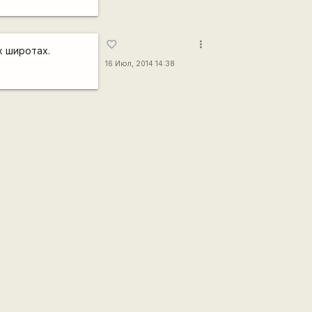
more_vert
favorite_border
х широтах.
16 Июл, 2014 14:38