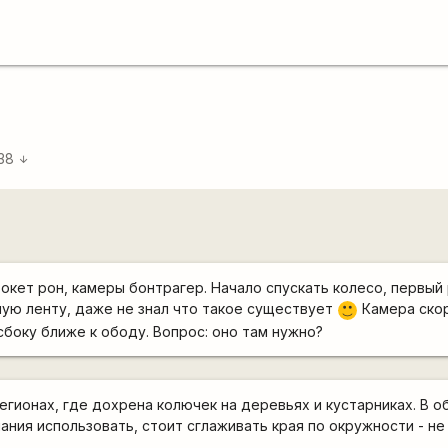
:38
arrow_downward
 рокет рон, камеры бонтрагер. Начало спускать колесо, первый
ую ленту, даже не знал что такое существует
Камера ско
:)
сбоку ближе к ободу. Вопрос: оно там нужно?
егионах, где дохрена колючек на деревьях и кустарниках. В о
ания использовать, стоит сглаживать края по окружности - не