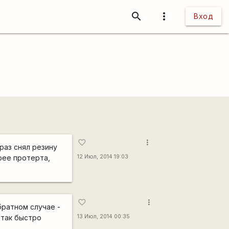
search
more_vert
Вход
more_vert
favorite_border
 раз снял резину
рее протерта,
12 Июл, 2014 19:03
more_vert
favorite_border
братном случае -
 так быстро
13 Июл, 2014 00:35