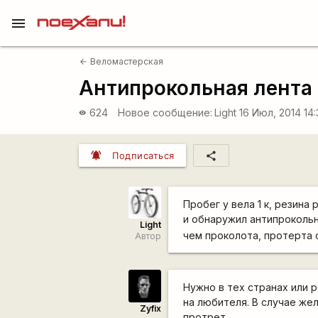
menu
Веломастерская
arrow_back
Антипрокольная лента
624
Новое сообщение:
Light
16 Июл, 2014 14
visibility
notifications_active
share
Подписаться
Пробег у вела 1 к, резина
и обнаружил антипрокольн
Light
чем проколота, протерта 
Автор
Нужно в тех странах или р
на любителя. В случае жел
Zyfix
протрет.