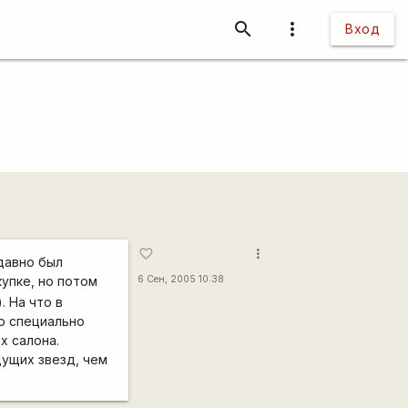
search
more_vert
Вход
more_vert
favorite_border
едавно был
упке, но потом
6 Сен, 2005 10:38
. На что в
то специально
х салона.
дущих звезд, чем