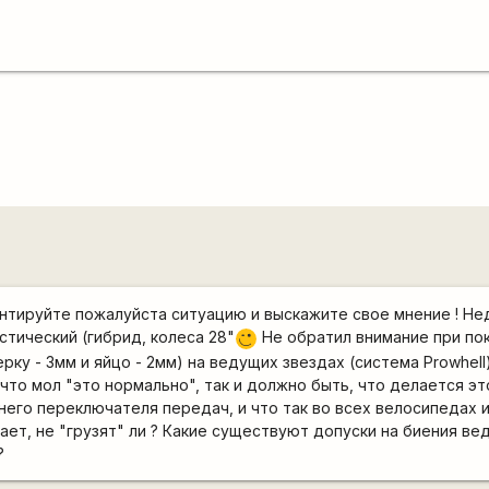
мментируйте пожалуйста ситуацию и выскажите свое мнение ! Н
стический (гибрид, колеса 28"
Не обратил внимание при пок
;)
ку - 3мм и яйцо - 2мм) на ведущих звездах (система Prowhell)
 что мол "это нормально", так и должно быть, что делается э
его переключателя передач, и что так во всех велосипедах и
ает, не "грузят" ли ? Какие существуют допуски на биения ве
?