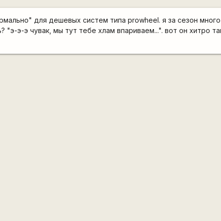
рмально" для дешевых систем типа prowheel. я за сезон много
 "э-э-э чувак, мы тут тебе хлам впариваем...". вот он хитро т