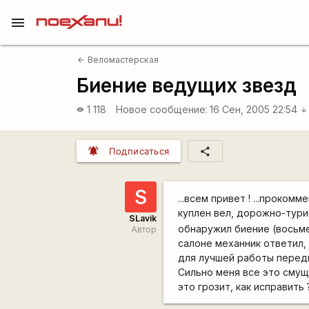
menu
Веломастерская
arrow_back
Биение ведущих звезд
1 118
Новое сообщение:
16 Сен, 2005 22:54
visibility
arrow_downward
notifications_active
share
Подписаться
S
...всем привет ! ...проко
куплен вел, дорожно-тури
SLavik
обнаружил биение (восьмер
Автор
салоне механник ответил,
для лучшей работы передн
Сильно меня все это смущ
это грозит, как исправить 