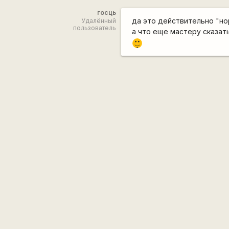
госць
да это действительно "но
Удалённый
пользователь
а что еще мастеру сказать?
|-)
_)