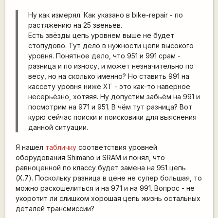
Ну как измерял. Как указано в bike-repair - по
растяжению на 25 звеньев.
Есть звёзды цепь уровнем выше не будет
стопудово. Тут дело в нужности цепи высокого
уровня. Понятное дело, что 951 и 991 срам -
разница и по износу, и может незначительно по
весу, но на сколько именно? Но ставить 991 на
кассету уровня ниже XT - это как-то наверное
несерьёзно, хотяяя. Ну допустим забьём на 991 и
посмотрим на 971 и 951. В чём тут разница? Вот
курю сейчас поиски и поисковики для выяснения
данной ситуации.
Я нашел
табличку
соответствия уровней
оборудования Shimano и SRAM и понял, что
равноценной по классу будет замена на 951 цепь
(X.7). Поскольку разница в цене не супер большая, то
можно раскошелиться и на 971 и на 991. Вопрос - не
укоротит ли слишком хорошая цепь жизнь остальных
деталей трансмиссии?