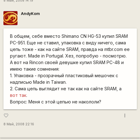
8 Май, 2008 14:19
AndyKom
В общем, себе вместо Shimano CN HG-53 купил SRAM
PC-951. Еще не ставил, упаковка с виду ничего, сама
цепь тоже - как на сайте SRAM, правда на mtbr.com ее
ругают. Made in Portugal. Хез, попробую - посмотрю.
А вот на Rincon своей девушке купил SRAM PC-48 и
имею такие сомнения:
1. Упаковка - прозрачный пластиковый мешочек с
надписью Made in Taiwan.
2. Сама цепь выглядит не так как на сайте SRAM, а
вот так
.
Вопрос: Меня с этой цепью не накололи?
more_vert
favorite_border
8 Май, 2008 22:16