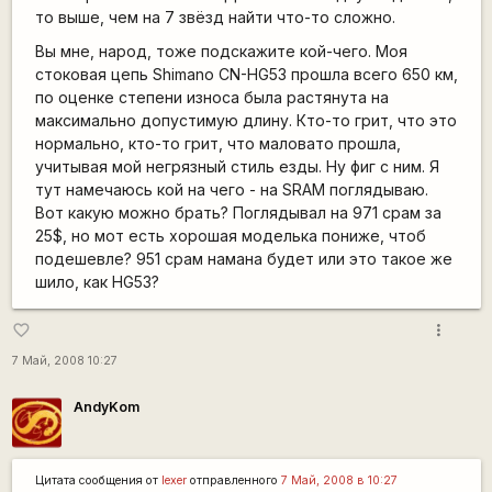
то выше, чем на 7 звёзд найти что-то сложно.
Вы мне, народ, тоже подскажите кой-чего. Моя
стоковая цепь Shimano CN-HG53 прошла всего 650 км,
по оценке степени износа была растянута на
максимально допустимую длину. Кто-то грит, что это
нормально, кто-то грит, что маловато прошла,
учитывая мой негрязный стиль езды. Ну фиг с ним. Я
тут намечаюсь кой на чего - на SRAM поглядываю.
Вот какую можно брать? Поглядывал на 971 срам за
25$, но мот есть хорошая моделька пониже, чтоб
подешевле? 951 срам намана будет или это такое же
шило, как HG53?
more_vert
favorite_border
7 Май, 2008 10:27
AndyKom
Цитата сообщения от
lexer
отправленного
7 Май, 2008 в 10:27