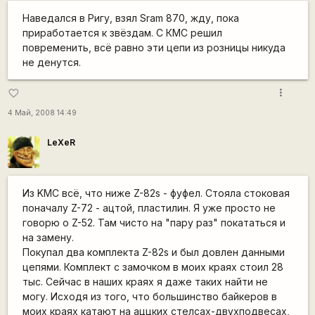
Наведался в Ригу, взял Sram 870, жду, пока
приработается к звёздам. С КМС решил
повременить, всё равно эти цепи из розницы никуда
не денутся.
more_vert
favorite_border
4 Май, 2008 14:49
LeXeR
Из KMC всё, что ниже Z-82s - фуфел. Стояла стоковая
поначалу Z-72 - ацтой, пластилин. Я уже просто не
говорю о Z-52. Там чисто на "пару раз" покататься и
на замену.
Покупал два комплекта Z-82s и был довлен данными
цепями. Комплект с замочком в моих краях стоил 28
тыс. Сейчас в наших краях я даже таких найти не
могу. Исходя из того, что большинство байкеров в
моих краях катают на аццких стелсах-двухподвесах,