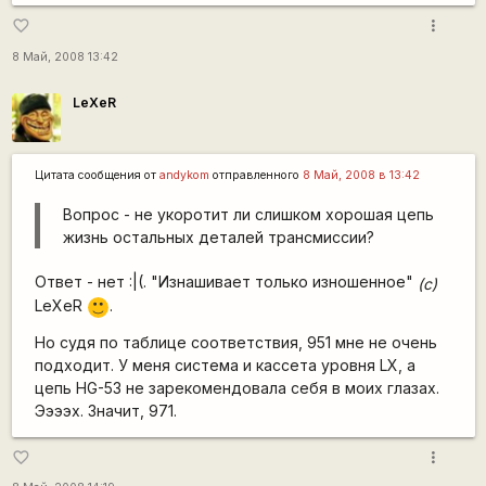
more_vert
favorite_border
8 Май, 2008 13:42
LeXeR
Цитата сообщения от
andykom
отправленного
8 Май, 2008 в 13:42
Вопрос - не укоротит ли слишком хорошая цепь
жизнь остальных деталей трансмиссии?
Ответ - нет :|(. "Изнашивает только изношенное"
(c)
LeXeR
.
:)
Но судя по таблице соответствия, 951 мне не очень
подходит. У меня система и кассета уровня LX, а
цепь HG-53 не зарекомендовала себя в моих глазах.
Ээээх. Значит, 971.
more_vert
favorite_border