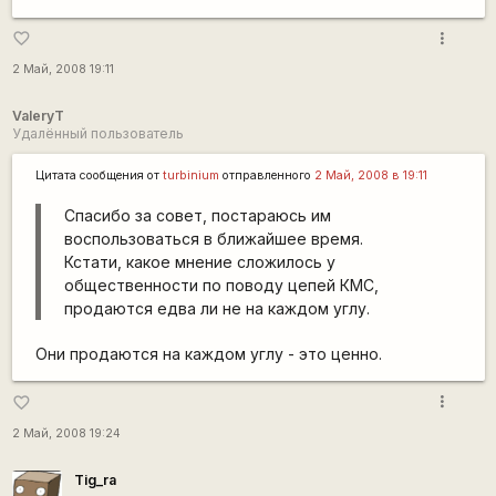
more_vert
favorite_border
2 Май, 2008 19:11
ValeryT
Удалённый пользователь
Цитата сообщения от
turbinium
отправленного
2 Май, 2008 в 19:11
Спасибо за совет, постараюсь им
воспользоваться в ближайшее время.
Кстати, какое мнение сложилось у
общественности по поводу цепей КМС,
продаются едва ли не на каждом углу.
Они продаются на каждом углу - это ценно.
more_vert
favorite_border
2 Май, 2008 19:24
Tig_ra