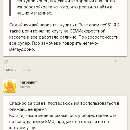
На худой конец подскажите хороший аналог по
износостойкости из того, что реально найти в
наших магазинах.
Самый лучший вариант - купить в Риге срам пс951. Я 2
такие цепи гонял по кругу на СЕМИскоростной
кассете и все работало отлично. По изосостойкости
все супер. Про замочек и говорить негечо-
мегаудобно.
more_vert
favorite_border
2 Май, 2008 16:17
Turbinium
Автор
Спасибо за совет, постараюсь им воспользоваться в
ближайшее время.
Кстати, какое мнение сложилось у общественности
по поводу цепей КМС, продаются едва ли не на
каждом углу.