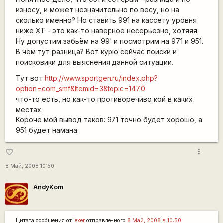
износу, и может незначительно по весу, но на
сколько именно? Но ставить 991 на кассету уровня
ниже XT - это как-то наверное несерьёзно, хотяяя.
Ну допустим забьём на 991 и посмотрим на 971 и 951.
В чём тут разница? Вот курю сейчас поиски и
поисковики для выяснения данной ситуации.
Тут вот
http://www.sportgen.ru/index.php?
option=com_smf&Itemid=3&topic=147.0
что-то есть, но как-то противоречиво кой в каких
местах.
Короче мой вывод таков: 971 точно будет хорошо, а
951 будет намана.
more_vert
favorite_border
8 Май, 2008 10:50
AndyKom
Цитата сообщения от
lexer
отправленного
8 Май, 2008 в 10:50