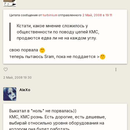
Цитата сообщения от
turbinium
отправленного
2 Май, 2008 в 19:11
Кстати, какое мнение сложилось у
общественности по поводу цепей КМС,
продаются едва ли не на каждом углу.
свою порвала
:-[
теперь пытаюсь Sram, пока не поддается >
:[
more_vert
favorite_border
2 Май, 2008 19:30
AleXo
Выкатал в "ноль" не порвалась))
КМС, КМС рознь. Есть дорогие, есть дешевые,
выбирай относильно уровня оборудования на
котором она будет работать.