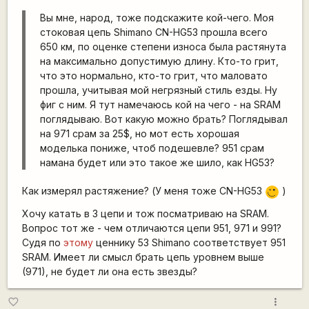
Вы мне, народ, тоже подскажите кой-чего. Моя
стоковая цепь Shimano CN-HG53 прошла всего
650 км, по оценке степени износа была растянута
на максимально допустимую длину. Кто-то грит,
что это нормально, кто-то грит, что маловато
прошла, учитывая мой негрязный стиль езды. Ну
фиг с ним. Я тут намечаюсь кой на чего - на SRAM
поглядываю. Вот какую можно брать? Поглядывал
на 971 срам за 25$, но мот есть хорошая
моделька пониже, чтоб подешевле? 951 срам
намана будет или это такое же шило, как HG53?
Как измерял растяжение? (У меня тоже CN-HG53
)
;)
Хочу катать в 3 цепи и тож посматриваю на SRAM.
Вопрос тот же - чем отличаются цепи 951, 971 и 991?
Судя по
этому
ценнику 53 Shimano соответствует 951
SRAM. Имеет ли смысл брать цепь уровнем выше
(971), не будет ли она есть звезды?
more_vert
favorite_border