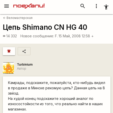
menu
search
more_vert
accessibility_new
Веломастерская
arrow_back
Цепь Shimano CN HG 40
14 332
Новое сообщение:
F.
15 Май, 2008 12:58
visibility
arrow_downward
notifications_active
share
Turbinium
Автор
Камрады, подскажите, пожалуйста, кто-нибудь видел
в продаже в Минске рекомую цепь? Данная цепь на 8
звёзд.
На худой конец подскажите хороший аналог по
износостойкости из того, что реально найти в наших
магазинах.