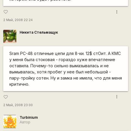
more_vert
favorite_border
2 Май, 2008 22:24
Никита Стельмащук
Sram PC-48 отличные цепи для 8-ки. 12$ стОит. А КМС
у меня была стоковая - гораздо хуже впечатление
оставила. Почему-то сильно вымазывалась и не
вымывалась, хотя пробег у нее был небольшой -
пару-тройку сотен. Ну и замка не имела, что для меня
критично.
more_vert
favorite_border
2 Май, 2008 23:00
Turbinium
Автор