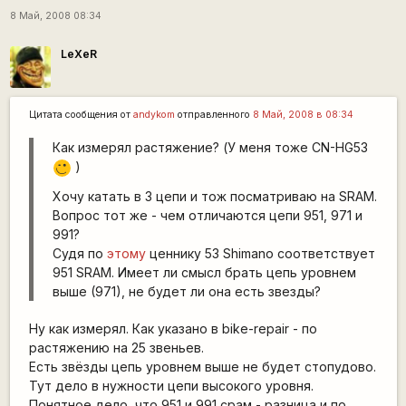
8 Май, 2008 08:34
LeXeR
Цитата сообщения от
andykom
отправленного
8 Май, 2008 в 08:34
Как измерял растяжение? (У меня тоже CN-HG53
)
;)
Хочу катать в 3 цепи и тож посматриваю на SRAM.
Вопрос тот же - чем отличаются цепи 951, 971 и
991?
Судя по
этому
ценнику 53 Shimano соответствует
951 SRAM. Имеет ли смысл брать цепь уровнем
выше (971), не будет ли она есть звезды?
Ну как измерял. Как указано в bike-repair - по
растяжению на 25 звеньев.
Есть звёзды цепь уровнем выше не будет стопудово.
Тут дело в нужности цепи высокого уровня.
Понятное дело, что 951 и 991 срам - разница и по