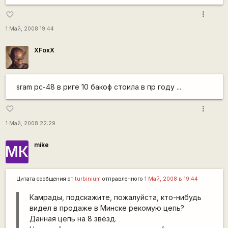
more_vert
favorite_border
1 Май, 2008 19:44
XFoxX
sram pc-48 в риге 10 бакоф стоила в пр году ...
more_vert
favorite_border
1 Май, 2008 22:29
mike
МК
Цитата сообщения от
turbinium
отправленного
1 Май, 2008 в 19:44
Камрады, подскажите, пожалуйста, кто-нибудь
видел в продаже в Минске рекомую цепь?
Данная цепь на 8 звёзд.