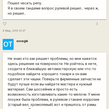
Пошел чесать репу.
Я в своем тандеме вопрос рулевой решил... через ж,
но решил...
more_vert
favorite_border
6 Мар, 2010 01:27
oxvegik
ОТ
Не знаю кто как решает проблемы, но мне кажется
здесь решение на поверхности. Не ройтесь в нете,
сходите в ближайшую автомастерскую или что-то
подобное найдите хорошего токаря и он вам
сделает эти чашки. Поверьте фирменные запчасти не
будут лучше если вы найдете мастера и нужный
материал. Сам шоссейник и просто есть
возможность изготавливать какие-то мелочи. У меня
похуже была проблема, в рулевом стакане коррозия
(старый вел, хромолевый) вот и пришлось от рамы