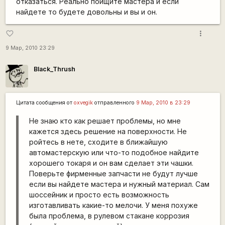
отказаться. Реально поищите мастера и если
найдете то будете довольны и вы и он.
more_vert
favorite_border
9 Мар, 2010 23:29
Black_Thrush
Цитата сообщения от
oxvegik
отправленного
9 Мар, 2010 в 23:29
Не знаю кто как решает проблемы, но мне
кажется здесь решение на поверхности. Не
ройтесь в нете, сходите в ближайшую
автомастерскую или что-то подобное найдите
хорошего токаря и он вам сделает эти чашки.
Поверьте фирменные запчасти не будут лучше
если вы найдете мастера и нужный материал. Сам
шоссейник и просто есть возможность
изготавливать какие-то мелочи. У меня похуже
была проблема, в рулевом стакане коррозия