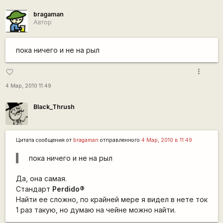
bragaman
Автор
пока ничего и не на рыл
more_vert
favorite_border
4 Мар, 2010 11:49
Black_Thrush
Цитата сообщения от
bragaman
отправленного
4 Мар, 2010 в 11:49
пока ничего и не на рыл
Да, она самая.
Стандарт
Perdido®
Найти ее сложно, по крайней мере я видел в нете ток
1 раз такую, но думаю на чейне можно найти.