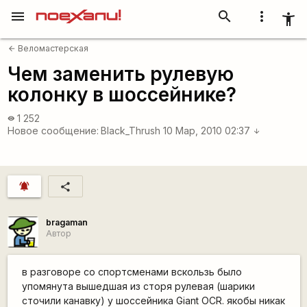
menu
search
more_vert
accessibility_new
Веломастерская
arrow_back
Чем заменить рулевую
колонку в шоссейнике?
1 252
visibility
Новое сообщение:
Black_Thrush
10 Мар, 2010 02:37
arrow_downward
notifications_active
share
bragaman
Автор
в разговоре со спортсменами вскользь было
упомянута вышедшая из сторя рулевая (шарики
сточили канавку) у шоссейника Giant OCR. якобы никак