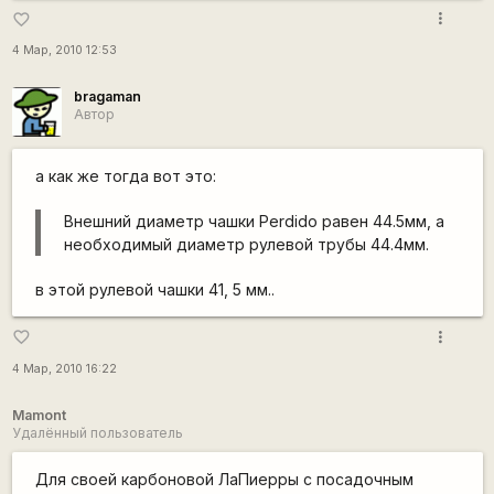
more_vert
favorite_border
4 Мар, 2010 12:53
bragaman
Автор
а как же тогда вот это:
Внешний диаметр чашки Perdido равен 44.5мм, а
необходимый диаметр рулевой трубы 44.4мм.
в этой рулевой чашки 41, 5 мм..
more_vert
favorite_border
4 Мар, 2010 16:22
Mamont
Удалённый пользователь
Для своей карбоновой ЛаПиерры с посадочным