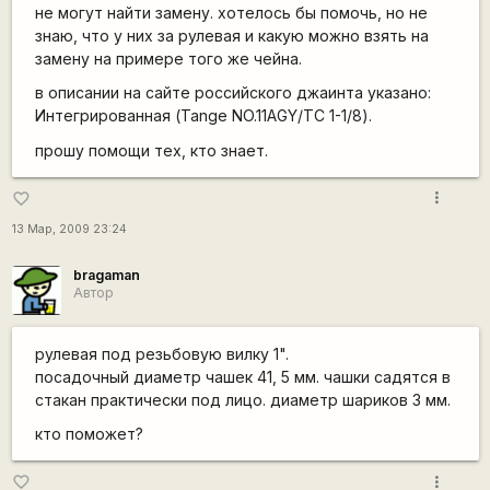
не могут найти замену. хотелось бы помочь, но не
знаю, что у них за рулевая и какую можно взять на
замену на примере того же чейна.
в описании на сайте российского джаинта указано:
Интегрированная (Tange NO.11AGY/TC 1-1/8).
прошу помощи тех, кто знает.
more_vert
favorite_border
13 Мар, 2009 23:24
bragaman
Автор
рулевая под резьбовую вилку 1".
посадочный диаметр чашек 41, 5 мм. чашки садятся в
стакан практически под лицо. диаметр шариков 3 мм.
кто поможет?
more_vert
favorite_border