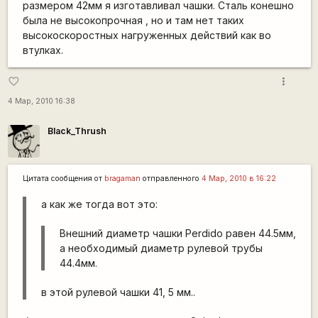
размером 42мм я изготавливал чашки. Сталь конешно
была не высокопрочная , но и там нет таких
высокоскоростных нагруженных действий как во
втулках.
more_vert
favorite_border
4 Мар, 2010 16:38
Black_Thrush
Цитата сообщения от
bragaman
отправленного
4 Мар, 2010 в 16:22
а как же тогда вот это:
Внешний диаметр чашки Perdido равен 44.5мм,
а необходимый диаметр рулевой трубы
44.4мм.
в этой рулевой чашки 41, 5 мм..