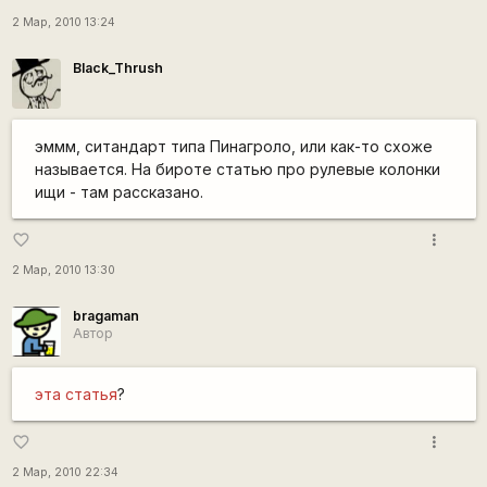
2 Мар, 2010 13:24
Black_Thrush
эммм, ситандарт типа Пинагроло, или как-то схоже
называется. На бироте статью про рулевые колонки
ищи - там рассказано.
more_vert
favorite_border
2 Мар, 2010 13:30
bragaman
Автор
эта статья
?
more_vert
favorite_border
2 Мар, 2010 22:34