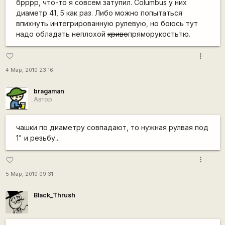
брррр, что-то я совсем затупил. Columbus у них
диаметр 41, 5 как раз. Либо можно попытаться
впихнуть интегрированную рулевую, но боюсь тут
надо обладать неплохой
криво
пряморукостьтю.
more_vert
favorite_border
4 Мар, 2010 23:16
bragaman
Автор
чашки по диаметру совпадают, то нужная рулвая под
1" и резьбу...
more_vert
favorite_border
5 Мар, 2010 09:31
Black_Thrush