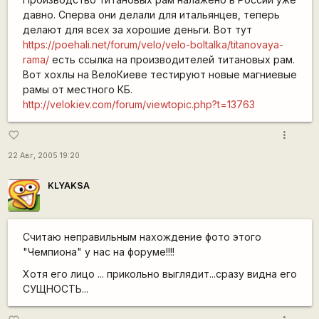
давно. Сперва они делали для итальянцев, теперь
делают для всех за хорошие деньги. Вот тут
https://poehali.net/forum/velo/velo-boltalka/titanovaya-
rama/
есть ссылка на производителей титановых рам.
Вот хохлы на ВелоКиеве тестируют новые магниевые
рамы от местного КБ.
http://velokiev.com/forum/viewtopic.php?t=13763
more_vert
favorite_border
22 Авг, 2005 19:20
KLYAKSA
Считаю неправильным нахождение фото этого
"Чемпиона" у нас на форуме!!!!
Хотя его лицо ... прикольно выглядит...сразу видна его
СУЩНОСТЬ...