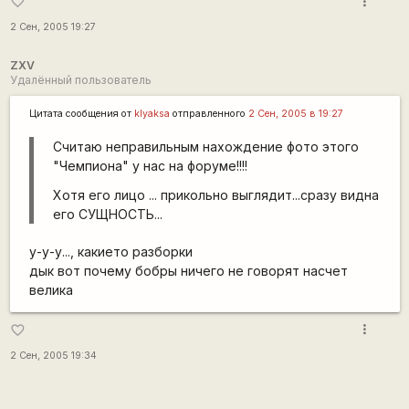
more_vert
favorite_border
2 Сен, 2005 19:27
ZXV
Удалённый пользователь
Цитата сообщения от
klyaksa
отправленного
2 Сен, 2005 в 19:27
Считаю неправильным нахождение фото этого
"Чемпиона" у нас на форуме!!!!
Хотя его лицо ... прикольно выглядит...сразу видна
его СУЩНОСТЬ...
у-у-у..., какието разборки
дык вот почему бобры ничего не говорят насчет
велика
more_vert
favorite_border
2 Сен, 2005 19:34