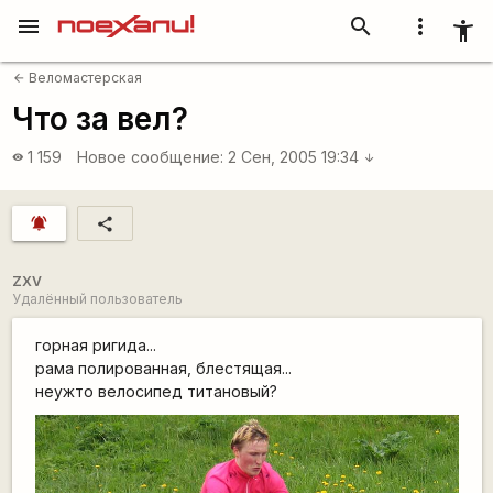
menu
search
more_vert
accessibility_new
Веломастерская
arrow_back
Что за вел?
1 159
Новое сообщение:
2 Сен, 2005 19:34
visibility
arrow_downward
notifications_active
share
ZXV
Удалённый пользователь
горная ригида...
рама полированная, блестящая...
неужто велосипед титановый?