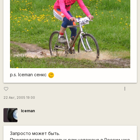
p.s. Iceman сенкс
;)
more_vert
favorite_border
22 Авг, 2005 19:00
Iceman
Запросто может быть.
Производство титановых рам налажено в России уже