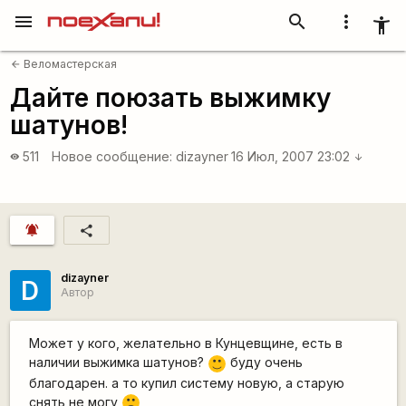
menu
search
more_vert
accessibility_new
Веломастерская
arrow_back
Дайте поюзать выжимку
шатунов!
511
Новое сообщение:
dizayner
16 Июл, 2007 23:02
visibility
arrow_downward
notifications_active
share
dizayner
D
Автор
Может у кого, желательно в Кунцевщине, есть в
наличии выжимка шатунов?
буду очень
:)
благодарен. а то купил систему новую, а старую
снять не могу
:(