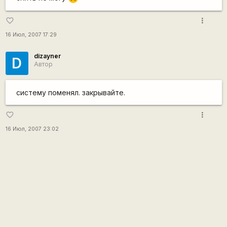
more_vert
favorite_border
16 Июл, 2007 17:29
dizayner
D
Автор
систему поменял. закрывайте.
more_vert
favorite_border
16 Июл, 2007 23:02