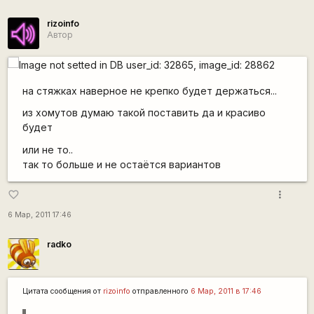
rizoinfo
Автор
на стяжках наверное не крепко будет держаться...
из хомутов думаю такой поставить да и красиво
будет
или не то..
так то больше и не остаётся вариантов
more_vert
favorite_border
6 Мар, 2011 17:46
radko
Цитата сообщения от
rizoinfo
отправленного
6 Мар, 2011 в 17:46