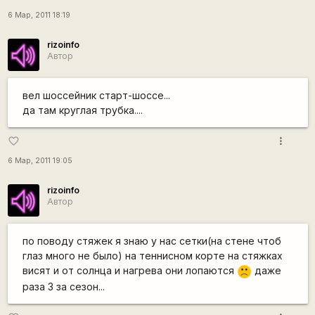
6 Мар, 2011 18:19
rizoinfo
Автор
вел шоссейник старт-шоссе...
да там круглая трубка....
more_vert
favorite_border
6 Мар, 2011 19:05
rizoinfo
Автор
по поводу стяжек я знаю у нас сетки(на стене чтоб
глаз много не было) на теннисном корте на стяжках
висят и от солнца и нагрева они лопаются
даже
:(
раза 3 за сезон...