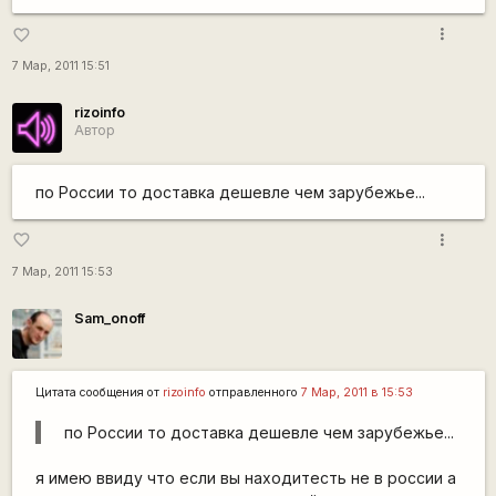
more_vert
favorite_border
7 Мар, 2011 15:51
rizoinfo
Автор
по России то доставка дешевле чем зарубежье...
more_vert
favorite_border
7 Мар, 2011 15:53
Sam_onoff
Цитата сообщения от
rizoinfo
отправленного
7 Мар, 2011 в 15:53
по России то доставка дешевле чем зарубежье...
я имею ввиду что если вы находитесть не в россии а