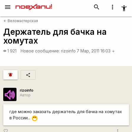
menu
search
more_vert
accessibility_new
Веломастерская
arrow_back
Держатель для бачка на
хомутах
1 921
Новое сообщение:
rizoinfo
7 Мар, 2011 16:03
visibility
arrow_downward
notifications_active
share
rizoinfo
Автор
где можно заказать держатель для бачка на хомутах
в России...
:D
more_vert
favorite_border