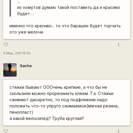
...
из хомутов думаю такой поставить да и красиво
будет ...
именно что красиво... то что барашек будет торчать
это уже мелочи.
more_vert
favorite_border
6 Мар, 2011 18:00
Sacha
стяжки бывают ОООчень крепкие, а что бы не
скользили можно прорезинить клеем. Т.к. Стяжки
сжимают дискретно, то под подфляжник надо
положить что-то упруго сжимаемое(мягкая резина,
пенопласт)
а какой велосипед? Труба круглая?
more_vert
favorite_border