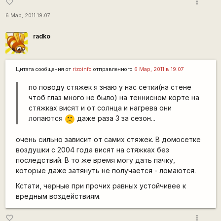
more_vert
favorite_border
6 Мар, 2011 19:07
radko
Цитата сообщения от
rizoinfo
отправленного
6 Мар, 2011 в 19:07
по поводу стяжек я знаю у нас сетки(на стене
чтоб глаз много не было) на теннисном корте на
стяжках висят и от солнца и нагрева они
лопаются
даже раза 3 за сезон...
:(
очень сильно зависит от самих стяжек. В домосетке
воздушки с 2004 года висят на стяжках без
последствий. В то же время могу дать пачку,
которые даже затянуть не получается - ломаются.
Кстати, черные при прочих равных устойчивее к
вредным воздействиям.
more_vert
favorite_border