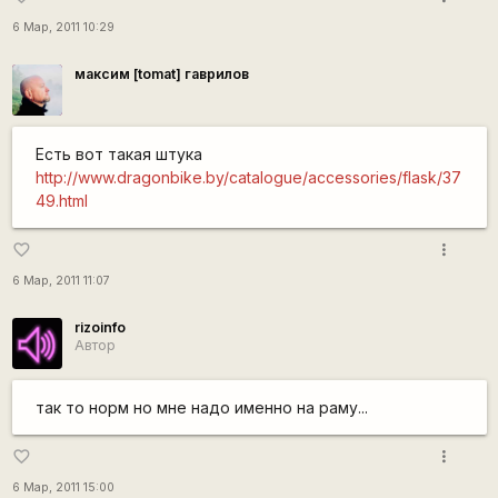
6 Мар, 2011 10:29
максим [tomat] гаврилов
Есть вот такая штука
http://www.dragonbike.by/catalogue/accessories/flask/37
49.html
more_vert
favorite_border
6 Мар, 2011 11:07
rizoinfo
Автор
так то норм но мне надо именно на раму...
more_vert
favorite_border
6 Мар, 2011 15:00