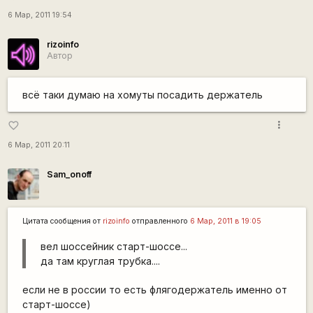
6 Мар, 2011 19:54
rizoinfo
Автор
всё таки думаю на хомуты посадить держатель
more_vert
favorite_border
6 Мар, 2011 20:11
Sam_onoff
Цитата сообщения от
rizoinfo
отправленного
6 Мар, 2011 в 19:05
вел шоссейник старт-шоссе...
да там круглая трубка....
если не в россии то есть флягодержатель именно от
старт-шоссе)