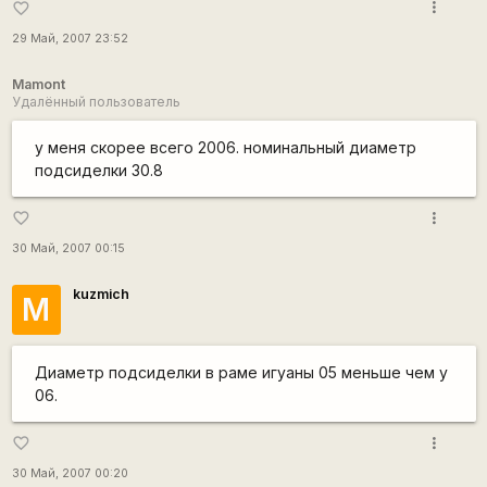
more_vert
favorite_border
29 Май, 2007 23:52
Mamont
Удалённый пользователь
у меня скорее всего 2006. номинальный диаметр
подсиделки 30.8
more_vert
favorite_border
30 Май, 2007 00:15
kuzmich
М
Диаметр подсиделки в раме игуаны 05 меньше чем у
06.
more_vert
favorite_border
30 Май, 2007 00:20