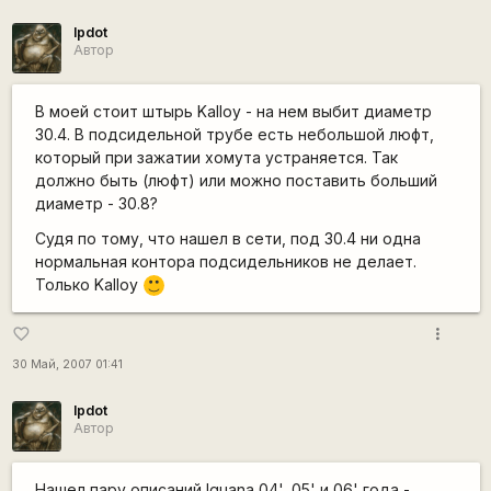
lpdot
Автор
В моей стоит штырь Kalloy - на нем выбит диаметр
30.4. В подсидельной трубе есть небольшой люфт,
который при зажатии хомута устраняется. Так
должно быть (люфт) или можно поставить больший
диаметр - 30.8?
Судя по тому, что нашел в сети, под 30.4 ни одна
нормальная контора подсидельников не делает.
Только Kalloy
:)
more_vert
favorite_border
30 Май, 2007 01:41
lpdot
Автор
Нашел пару описаний Iguana 04', 05' и 06' года -