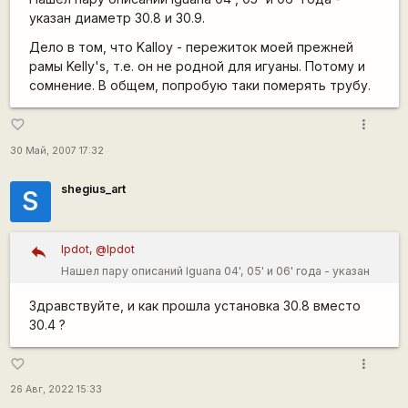
указан диаметр 30.8 и 30.9.
Дело в том, что Kalloy - пережиток моей прежней
рамы Kelly's, т.е. он не родной для игуаны. Потому и
сомнение. В общем, попробую таки померять трубу.
more_vert
favorite_border
30 Май, 2007 17:32
shegius_art
S
lpdot, @lpdot
Нашел пару описаний Iguana 04', 05' и 06' года - указан
диаметр 30.8 и 30.9. Дело в том, что Kalloy - пережиток
Здравствуйте, и как прошла установка 30.8 вместо
моей прежней рамы Kelly's, т.е. он не родной для игуаны.
30.4 ?
Потому и сомнение. В общем, попробую таки померять
трубу.
more_vert
favorite_border
26 Авг, 2022 15:33