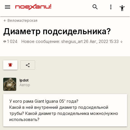
menu
search
more_vert
accessibility_new
Веломастерская
arrow_back
Диаметр подсидельника?
1 024
Новое сообщение:
shegius_art
26 Авг, 2022 15:33
visibility
arrow_downward
notifications_active
share
lpdot
Автор
У кого рама Giant Iguanа 05' года?
Какой в ней внутренний диаметр подсидельной
трубы? Какой диаметр подсидельника можно/нужно
использовать?