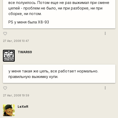
все полуилось. Потом еще не раз выжимал при смене
цепей - проблем не было, ни при разборке, ни при
сборке, ни потом.
PS у меня была X8-93
more_vert
favorite_border
27 Авг, 2008 10:47
TWAR69
у меня такая же цепь, все работает нормально.
правильную выжимку купи.
more_vert
favorite_border
27 Авг, 2008 19:59
LeXeR