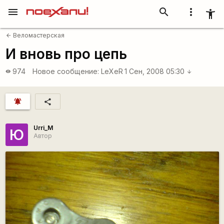
menu
search
more_vert
accessibility_new
Веломастерская
arrow_back
И вновь про цепь
974
Новое сообщение:
LeXeR
1 Сен, 2008 05:30
visibility
arrow_downward
notifications_active
share
Urri_M
Ю
Автор