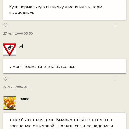
Купи нормальную выжимку.у меня кмс-и норм.
выжимались
more_vert
favorite_border
27 Авг, 2008 05:50
jaj
у меня нормально она выжалась
more_vert
favorite_border
27 Авг, 2008 07:49
radko
тоже была такая цепь. Выижиматься не хотело по
сравнению с шиманой... Но чуть сильнее надавил и