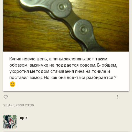
Купил новую цепь, а пины заклепаны вот таким
образом, выжимке не поддается совсем. В-общем,
укоротил методом стачивания пина на точиле и
поставил замок. Но как она все-таки разбирается ?
:)
more_vert
favorite_border
26 Авг, 2008 23:36
oplz