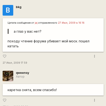
bkg
B
Цитата сообщения от
jaj
отправленного
27 Июл, 2009 в 16:16
а глаз у вас нет?
походу чтение форума убивает мой моск. пошел
катать
more_vert
favorite_border
27 Июл, 2009 17:59
qweensy
Автор
каретка снята, всем спасибо!
more_vert
favorite_border