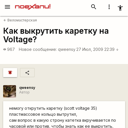
menu
search
more_vert
accessibility_new
Веломастерская
arrow_back
Как выкрутить каретку на
Voltage?
967
Новое сообщение:
qweensy
27 Июл, 2009 22:39
visibility
arrow_downward
notifications_active
share
qweensy
Автор
немогу открутить каретку (scott voltage 35)
пластмассовое кольцо вытрутил,
сам вопрос в какую строну катетка вкручивается по
часовой или против, чтобы знать как ее выкрутить,