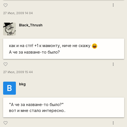
more_vert
favorite_border
27 Июл, 2009 14:04
Black_Thrush
как и на стп! +1 к мамонту, ниче не скажу
|-))
А че за назване-то было?
more_vert
favorite_border
27 Июл, 2009 15:44
bkg
B
"А че за назване-то было?"
вот и мне стало интересно..
more_vert
favorite_border