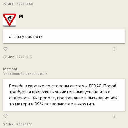
27 Июл, 2009 16:09
jaj
а глаз у вас нет?
more_vert
favorite_border
27 Июл, 2009 16:16
Mamont
Удалённый пользователь
Резьба в каретке со стороны системы ЛЕВАЯ. Порой
требуется приложить значительные усилие что б
отвернуть. Хитроболт, прогревание и вызывание чей
то матери в 99% позволяют ее выкрутить
more_vert
favorite_border
27 Июл, 2009 16:31